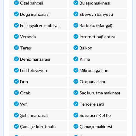
Özel bahçeli
Bulaşık makinesi
Doğa manzarası
Ebeveyn banyosu
Full eşyalı ve mobilyalı
Barbekü (Mangal)
Veranda
İnternet bağlantısı
Teras
Balkon
Deniz manzarası
Klima
Lcd televizyon
Mikrodalga fırın
Fırın
Otopark alanı
Ocak
Saç kurutma makinası
Wifi
Tencere seti
Şehir manzaralı
Su ısıtıcı / Kettle
Çamaşır kurutmalık
Çamaşır makinesi