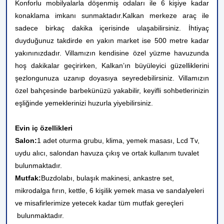
Konforlu mobilyalarla döşenmiş odaları ile 6 kişiye kadar
konaklama imkanı sunmaktadır.Kalkan merkeze araç ile
sadece birkaç dakika içerisinde ulaşabilirsiniz. İhtiyaç
duyduğunuz takdirde en yakın market ise 500 metre kadar
yakınınızdadır. Villamızın kendisine özel yüzme havuzunda
hoş dakikalar geçirirken, Kalkan’ın büyüleyici güzelliklerini
şezlongunuza uzanıp doyasıya seyredebilirsiniz. Villamızın
özel bahçesinde barbekünüzü yakabilir, keyifli sohbetlerinizin
eşliğinde yemeklerinizi huzurla yiyebilirsiniz.
Evin iç özellikleri
Salon:
1 adet oturma grubu, klima, yemek masası, Lcd Tv,
uydu alıcı, salondan havuza çıkış ve ortak kullanım tuvalet
bulunmaktadır.
Mutfak:
Buzdolabı, bulaşık makinesi, ankastre set,
mikrodalga fırın, kettle, 6 kişilik yemek masa ve sandalyeleri
ve misafirlerimize yetecek kadar tüm mutfak gereçleri
bulunmaktadır.