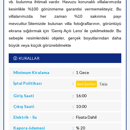
vb. bulunma ihtimali vardır. Havuzu korunaklı villalarımızda
kesinlikle %100 görünmeme garantisi vermemekteyiz. Bu
villalarımızda her zaman %10 sakınma payı
mevcuttur.
Sitemizde bulunan villa fotoğraflarının, görüntüyü
ekrana sığdırmak için ’Geniş Açılı Lens’ ile çekilmektedir. Bu
sebeple resimlerdeki objeler, gerçek boyutlarından daha
büyük veya küçük görünebilmekte
KURALLAR
Minimum Kiralama
1 Gece
İptal Politikası
Tıkla
İptal Şartları
Giriş Saati
16:00
Çıkış Saati
10:00
Elektrik - Su
Fiyata Dahil
Kapora ödemesi
% 20