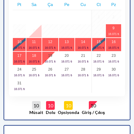
Pt
Sa
Ça
Pe
Cu
Ct
Pz
1
2
9
3
4
5
6
7
8
10
11
12
13
14
15
16
17
18
19
20
21
22
23
24
25
26
27
28
29
30
31
10
10
10
10
Müsait
Dolu
Opsiyonda
Giriş / Çıkış