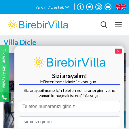
Yardım / Destek
Villa Dicle
Tıklayın Sizi Arayalım
×
Sizi arayalım!
Müşteri temsilcimiz ile konuşun...
Sizi arayabilmemiz için telefon numaranızı girin ve ne
zaman konuşmak istediğinizi seçin
Tüm Fotoğrafları Göster