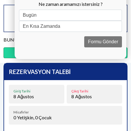
Ne zaman aramamızı istersiniz ?
KAPASİTE
BANYO & WC
YATAK ODASI
6 KİŞİ
3 ADET
3 ADET
BUNU PAYLAŞ
Formu Gönder
Ödemenin %20’sini şimdi, kalanını kapıda öde.
REZERVASYON TALEBİ
Giriş Tarihi
Çıkış Tarihi
8
Ağustos
8
Ağustos
Misafirler
0
Yetişkin,
0
Çocuk