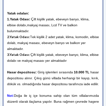
Yatak odaları:
Ç
1.Yatak Odası:
ift kişilik yatak, ebeveyn banyo, klima,
elbise dolabı,makyaj masası, Lcd TV ve balkon
bulunmaktadır.
2.Yatak Odası:
T
ek kişilik 2 adet yatak, klima, komodin, elbise
dolab, makyaj masası, ebeveyn banyo ve balkon yer
almaktadır.
Ç
3.Yatak Odası:
ift kişilik yatak, ebeveyn banyo, klima, elbise
dolabı ve makyaj masası yer almaktadır
Hasar depozitosu:
Giriş işlemleri sırasında
10.000 TL
hasar
depozitosu alınır. Çıkış günü villada herhangi bir kayıp, kırık,
dökük vs. olmadığında hasar depozitosu tarafınıza iade edilir.
Not:
Doğa ile iç içe konuma sahip olan tüm villalarımızda
düzenli olarak ilaçlama yapılır. Buna rağmen çevrede haşere