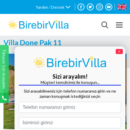
Yardım / Destek
Villa Done Pak 11
Tıklayın Sizi Arayalım
×
Sizi arayalım!
Müşteri temsilcimiz ile konuşun...
Sizi arayabilmemiz için telefon numaranızı girin ve ne
zaman konuşmak istediğinizi seçin
Tüm Fotoğrafları Göster