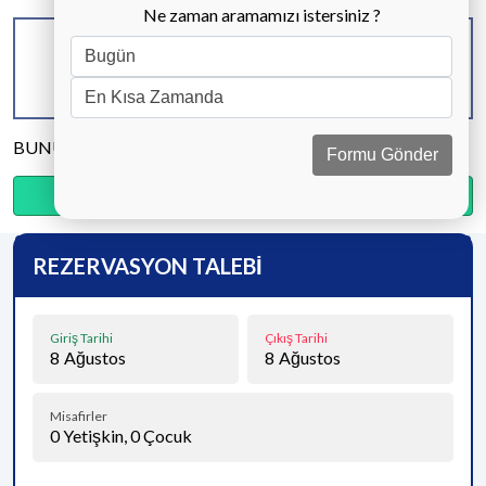
Ne zaman aramamızı istersiniz ?
KAPASİTE
BANYO & WC
YATAK ODASI
8 KİŞİ
3 ADET
4 ADET
BUNU PAYLAŞ
Formu Gönder
Ödemenin %35’sini şimdi, kalanını kapıda öde.
REZERVASYON TALEBİ
Giriş Tarihi
Çıkış Tarihi
8
Ağustos
8
Ağustos
Misafirler
0
Yetişkin,
0
Çocuk