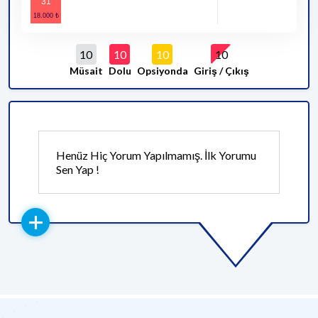
31
10
10
10
10
Müsait
Dolu
Opsiyonda
Giriş / Çıkış
Henüz Hiç Yorum Yapılmamış. İlk Yorumu
Sen Yap !