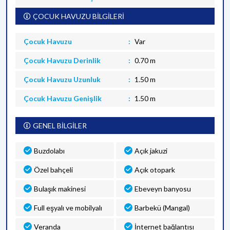
ÇOCUK HAVUZU BİLGİLERİ
Çocuk Havuzu
Var
Çocuk Havuzu Derinlik
0.70 m
Çocuk Havuzu Uzunluk
1.50 m
Çocuk Havuzu Genişlik
1.50 m
GENEL BİLGİLER
Buzdolabı
Açık jakuzi
Özel bahçeli
Açık otopark
Bulaşık makinesi
Ebeveyn banyosu
Full eşyalı ve mobilyalı
Barbekü (Mangal)
Veranda
İnternet bağlantısı