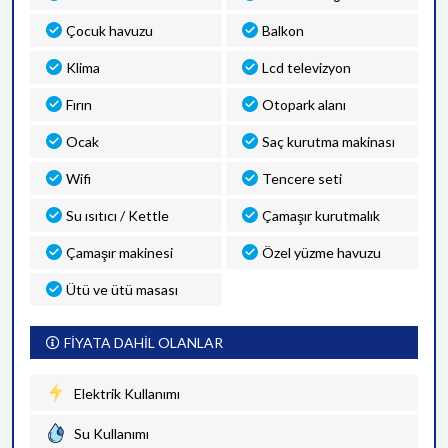
Çocuk havuzu
Balkon
Klima
Lcd televizyon
Fırın
Otopark alanı
Ocak
Saç kurutma makinası
Wifi
Tencere seti
Su ısıtıcı / Kettle
Çamaşır kurutmalık
Çamaşır makinesi
Özel yüzme havuzu
Ütü ve ütü masası
FİYATA DAHİL OLANLAR
Elektrik Kullanımı
Su Kullanımı