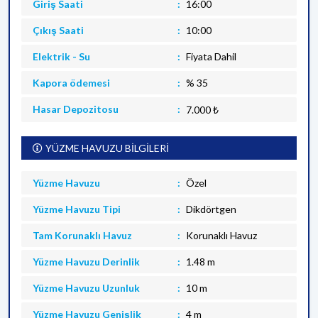
Giriş Saati
16:00
Çıkış Saati
10:00
Elektrik - Su
Fiyata Dahil
Kapora ödemesi
% 35
Hasar Depozitosu
7.000 ₺
YÜZME HAVUZU BİLGİLERİ
Yüzme Havuzu
Özel
Yüzme Havuzu Tipi
Dikdörtgen
Tam Korunaklı Havuz
Korunaklı Havuz
Yüzme Havuzu Derinlik
1.48 m
Yüzme Havuzu Uzunluk
10 m
Yüzme Havuzu Genişlik
4 m