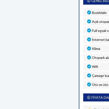
GENEL BİL
Buzdolabı
Açık otopa
Full eşyalı 
İnternet ba
Klima
Otopark al
Wifi
Çamaşır ku
Ütü ve ütü
FİYATA DA