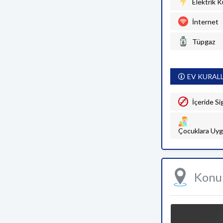
Elektrik K
İnternet
Tüpgaz
EV KURAL
İçeride Si
Çocuklara Uyg
Kon