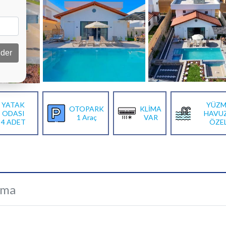
der
YATAK
YÜZM
OTOPARK
KLİMA
ODASI
HAVU
1 Araç
VAR
4 ADET
ÖZE
ama