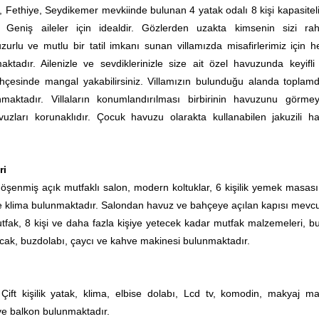
, Fethiye, Seydikemer mevkiinde bulunan 4 yatak odalı 8 kişi kapasiteli
r. Geniş aileler için idealdir. Gözlerden uzakta kimsenin sizi rah
rlu ve mutlu bir tatil imkanı sunan villamızda misafirlerimiz için h
aktadır. Ailenizle ve sevdiklerinizle size ait özel havuzunda keyifli 
bahçesinde mangal yakabilirsiniz. Villamızın bulunduğu alanda toplam
nmaktadır. Villaların konumlandırılması birbirinin havuzunu görme
vuzları korunaklıdır. Çocuk havuzu olarakta kullanabilen jakuzili h
ri
öşenmiş açık mutfaklı salon, modern koltuklar, 6 kişilik yemek masası
 ve klima bulunmaktadır. Salondan havuz ve bahçeye açılan kapısı mevcu
tfak, 8 kişi ve daha fazla kişiye yetecek kadar mutfak malzemeleri, bu
 ocak, buzdolabı, çaycı ve kahve makinesi bulunmaktadır.
:
Çift kişilik yatak, klima, elbise dolabı, Lcd tv, komodin, makyaj ma
e balkon bulunmaktadır.