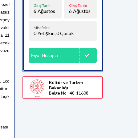
 özel
Giriş Tarihi
Çıkış Tarihi
6
Ağustos
6
Ağustos
atsız
erşey
vakit
Misafirler
0
Yetişkin,
0
Çocuk
da 11
yecek
avuzu
Fiyat Hesapla
, Lcd
Kültür ve Turizm
Bakanlığı
ttur.
Belge No : 48-11608
laşık
sası,