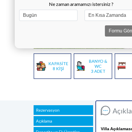
Ne zaman aramamızı istersiniz ?
Formu Gön
BANYO &
KAPASİTE
WC
8 KİŞİ
3 ADET
Açıkl
Rezervasyon
Açıklama
Villa Açıklaması
Depozito ve Ek Ücretler