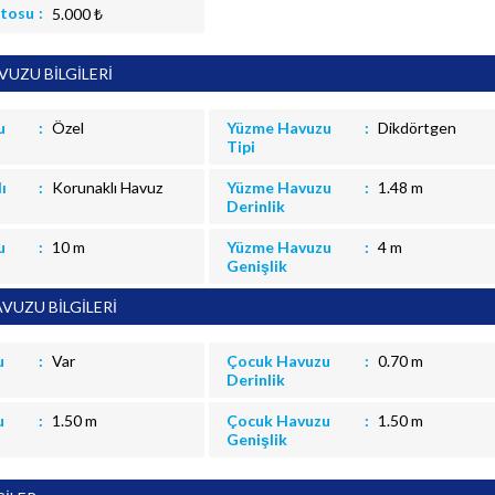
itosu
5.000 ₺
UZU BİLGİLERİ
u
Özel
Yüzme Havuzu
Dikdörtgen
Tipi
ı
Korunaklı Havuz
Yüzme Havuzu
1.48 m
Derinlik
u
10 m
Yüzme Havuzu
4 m
Genişlik
VUZU BİLGİLERİ
u
Var
Çocuk Havuzu
0.70 m
Derinlik
u
1.50 m
Çocuk Havuzu
1.50 m
Genişlik