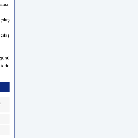
sası,
çıkış
çıkış
 günü
 iade
a