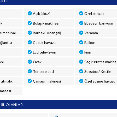
GİLER
Açık jakuzi
Özel bahçeli
rk
Bulaşık makinesi
Ebeveyn banyosu
ve mobilyalı
Barbekü (Mangal)
Veranda
ğlantısı
Çocuk havuzu
Balkon
Lcd televizyon
Fırın
anı
Ocak
Saç kurutma makina
Tencere seti
Su ısıtıcı / Kettle
rutmalık
Çamaşır makinesi
Özel yüzme havuzu
 masası
HİL OLANLAR