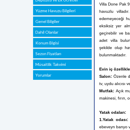
Villa Done Pak 9
Yüzme Havuzu Bilgileri
havuzlu villadı
edemeyeceği huzu
Genel Bilgiler
eksiksiz yer alm
Dahil Olanlar
geçirebilir ve 
adet villa bulu
Konum Blgisi
şekilde olup ha
Sezon Fiyatları
bulunmaktadır.
Müsaitlik Takvimi
Evin iç özellikle
Yorumlar
Salon:
Özenle d
tv, uydu alıcısı
Mutfak:
Açık mu
makinesi, fırın,
Yatak odaları:
1.Yatak odası
ebeveyn banyo v