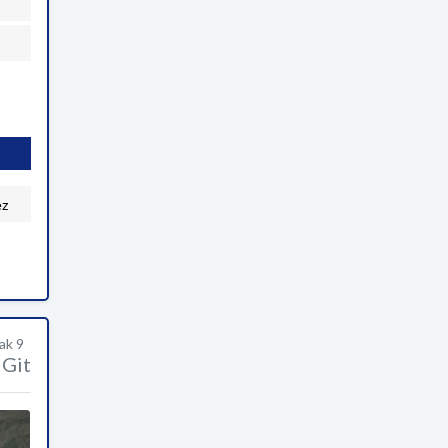
ez
ak 9
Git