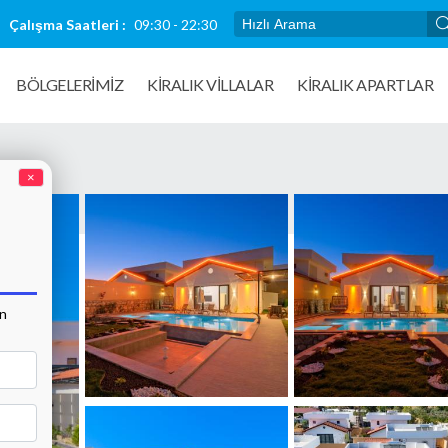
Çalışma Saatleri :
09:30 - 22:30
BÖLGELERİMİZ
KIRALIK VILLALAR
KİRALIK APARTLAR
×
an