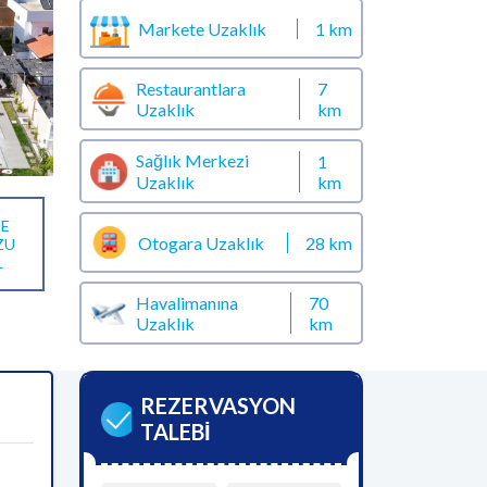
Markete Uzaklık
1 km
Restaurantlara
7
Uzaklık
km
Sağlık Merkezi
1
km
Uzaklık
E
Otogara Uzaklık
28 km
ZU
L
Havalimanına
70
Uzaklık
km
REZERVASYON
TALEBİ