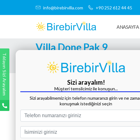
info@birebirvilla.com
+90 252 612 44 45
ANASAYFA
Villa Done Pak 9
Tıklayın Sizi Arayalım
Tüm Fotoğrafları Göster
Sizi arayalım!
Müşteri temsilcimiz ile konuşun...
Sizi arayabilmemiz için telefon numaranızı girin ve ne zam
konuşmak istediğinizi seçin