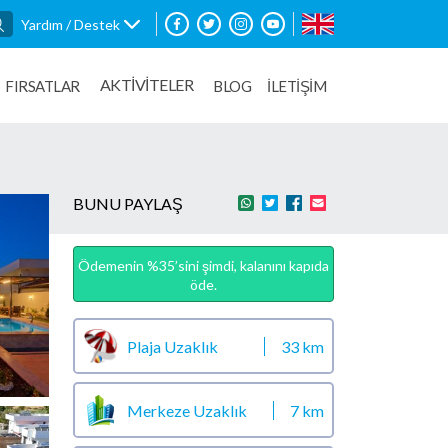
Yardım / Destek
AKTİVİTELER
FIRSATLAR
BLOG
İLETİŞİM
BUNU PAYLAŞ
Ödemenin %35’sini şimdi, kalanını kapıda
öde.
Plaja Uzaklık
33 km
Merkeze Uzaklık
7 km