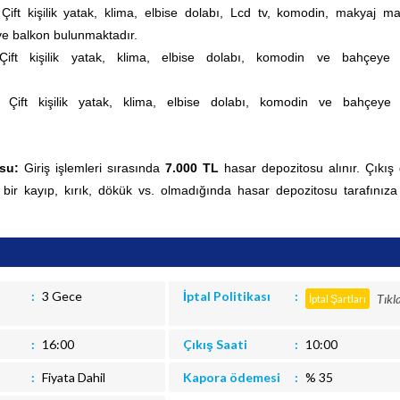
:
Çift kişilik yatak, klima, elbise dolabı, Lcd tv, komodin, makyaj ma
e balkon bulunmaktadır.
Çift kişilik yatak, klima, elbise dolabı, komodin ve bahçeye 
ı:
Çift kişilik yatak, klima, elbise dolabı, komodin ve bahçeye 
osu:
Giriş işlemleri sırasında
7.000 TL
hasar depozitosu alınır. Çıkış
 bir kayıp, kırık, dökük vs. olmadığında hasar depozitosu tarafınıza
3 Gece
İptal Politikası
Tıkl
İptal Şartları
16:00
Çıkış Saati
10:00
Fiyata Dahil
Kapora ödemesi
% 35