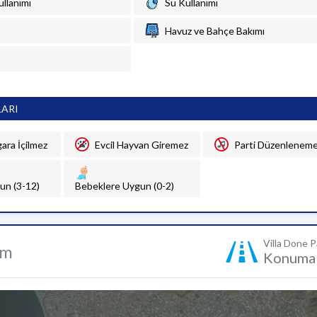
ullanımı
Su Kullanımı
Havuz ve Bahçe Bakımı
LARI
gara İçilmez
Evcil Hayvan Giremez
Parti Düzenlenem
un (3-12)
Bebeklere Uygun (0-2)
Villa Done P
um
Konuma 