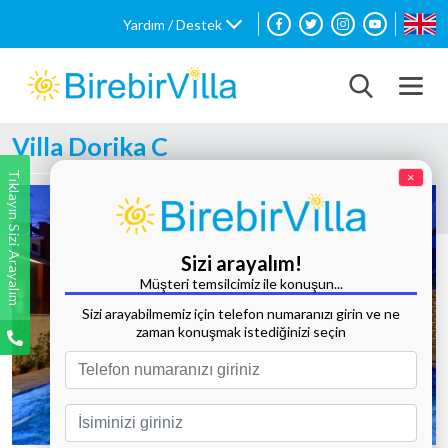
Yardım / Destek
Villa Dorika C
Tıklayın Sizi Arayalım
×
Sizi arayalım!
Müşteri temsilcimiz ile konuşun...
Sizi arayabilmemiz için telefon numaranızı girin ve ne
zaman konuşmak istediğinizi seçin
Tüm Fotoğrafları Göster