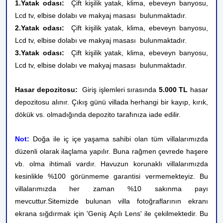
1.Yatak odası:
Çift kişilik yatak, klima, ebeveyn banyosu,
Lcd tv, elbise dolabı ve makyaj masası
bulunmaktadır.
2.Yatak odası:
Çift kişilik yatak, klima, ebeveyn banyosu,
Lcd tv, elbise dolabı ve makyaj masası
bulunmaktadır.
3.Yatak odası:
Çift kişilik yatak, klima, ebeveyn banyosu,
Lcd tv, elbise dolabı ve makyaj masası
bulunmaktadır.
Hasar depozitosu:
Giriş işlemleri sırasında
5.000 TL
hasar
depozitosu alınır. Çıkış günü villada herhangi bir kayıp, kırık,
dökük vs. olmadığında depozito tarafınıza iade edilir.
Not:
Doğa ile iç içe yaşama sahibi olan tüm villalarımızda
düzenli olarak ilaçlama yapılır. Buna rağmen çevrede haşere
vb. olma ihtimali vardır. Havuzun korunaklı villalarımızda
kesinlikle %100 görünmeme garantisi vermemekteyiz. Bu
villalarımızda her zaman %10 sakınma payı
mevcuttur.
Sitemizde bulunan villa fotoğraflarının ekranı
ekrana sığdırmak için 'Geniş Açılı Lens' ile çekilmektedir. Bu