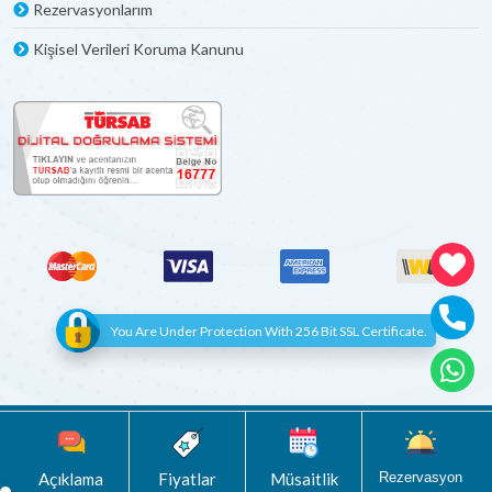
Rezervasyonlarım
Kişisel Verileri Koruma Kanunu
You Are Under Protection With 256 Bit SSL Certificate.
© Copyright 2012 - 2022 | All Rights Reserved
Böceksoft
Açıklama
Fiyatlar
Müsaitlik
Rezervasyon