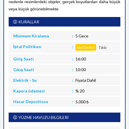
nedenle resimlerdeki objeler, gerçek boyutlardan daha büyük
veya küçük görünebilmekte.
KURALLAR
Minimum Kiralama
5 Gece
İptal Politikası
Tıkla
İptal Şartları
Giriş Saati
16:00
Çıkış Saati
10:00
Elektrik - Su
Fiyata Dahil
Kapora ödemesi
% 20
Hasar Depozitosu
5.000 ₺
YÜZME HAVUZU BİLGİLERİ