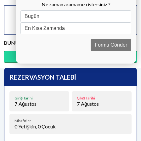
Ne zaman aramamızı istersiniz ?
KAPASİTE
BANYO & WC
YATAK ODASI
6 KİŞİ
3 ADET
3 ADET
BUNU PAYLAŞ
Formu Gönder
Ödemenin %20’sini şimdi, kalanını kapıda öde.
REZERVASYON TALEBİ
Giriş Tarihi
Çıkış Tarihi
7
Ağustos
7
Ağustos
Misafirler
0
Yetişkin,
0
Çocuk