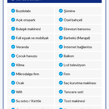
Buzdolabı
Şömine
Açık otopark
Özel bahçeli
Bulaşık makinesi
Ebeveyn banyosu
Full eşyalı ve mobilyalı
Barbekü (Mangal)
Veranda
İnternet bağlantısı
Çocuk havuzu
Balkon
Klima
Lcd televizyon
Mikrodalga fırın
Fırın
Ocak
Saç kurutma makinası
Wifi
Tencere seti
Su ısıtıcı / Kettle
Tost makinesi