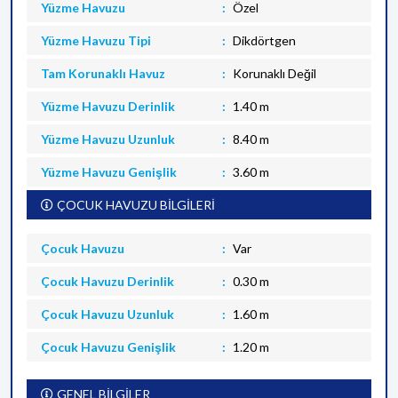
Yüzme Havuzu
Özel
Yüzme Havuzu Tipi
Dikdörtgen
Tam Korunaklı Havuz
Korunaklı Değil
Yüzme Havuzu Derinlik
1.40 m
Yüzme Havuzu Uzunluk
8.40 m
Yüzme Havuzu Genişlik
3.60 m
ÇOCUK HAVUZU BİLGİLERİ
Çocuk Havuzu
Var
Çocuk Havuzu Derinlik
0.30 m
Çocuk Havuzu Uzunluk
1.60 m
Çocuk Havuzu Genişlik
1.20 m
GENEL BİLGİLER