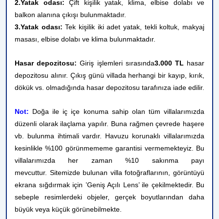
2.Yatak odası:
Çift kişilik yatak, klima, elbise dolabı ve
balkon alanına çıkışı bulunmaktadır.
3.Yatak odası:
Tek kişilik iki adet yatak, tekli koltuk, makyaj
masası, elbise dolabı ve klima bulunmaktadır.
Hasar depozitosu:
Giriş işlemleri sırasında
3.000 TL
hasar
depozitosu alınır. Çıkış günü villada herhangi bir kayıp, kırık,
dökük vs. olmadığında hasar depozitosu tarafınıza iade edilir.
Not:
Doğa ile iç içe konuma sahip olan tüm villalarımızda
düzenli olarak ilaçlama yapılır. Buna rağmen çevrede haşere
vb. bulunma ihtimali vardır. Havuzu korunaklı villalarımızda
kesinlikle %100 görünmememe garantisi vermemekteyiz. Bu
villalarımızda her zaman %10 sakınma payı
mevcuttur. Sitemizde bulunan villa fotoğraflarının, görüntüyü
ekrana sığdırmak için ’Geniş Açılı Lens’ ile çekilmektedir. Bu
sebeple resimlerdeki objeler, gerçek boyutlarından daha
büyük veya küçük görünebilmekte.