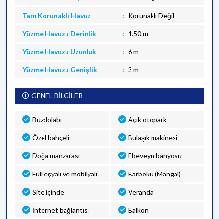
Tam Korunaklı Havuz
Korunaklı Değil
Yüzme Havuzu Derinlik
1.50 m
Yüzme Havuzu Uzunluk
6 m
Yüzme Havuzu Genişlik
3 m
GENEL BİLGİLER
Buzdolabı
Açık otopark
Özel bahçeli
Bulaşık makinesi
Doğa manzarası
Ebeveyn banyosu
Full eşyalı ve mobilyalı
Barbekü (Mangal)
Site içinde
Veranda
İnternet bağlantısı
Balkon