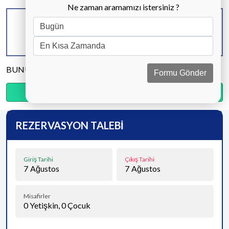
Ne zaman aramamızı istersiniz ?
KAPASİTE
BANYO & WC
YATAK ODASI
6 KİŞİ
2 ADET
3 ADET
BUNU PAYLAŞ
Formu Gönder
Ödemenin %20’sini şimdi, kalanını kapıda öde.
REZERVASYON TALEBİ
Giriş Tarihi
Çıkış Tarihi
7
Ağustos
7
Ağustos
Misafirler
0
Yetişkin,
0
Çocuk