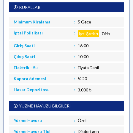
KURALLAR
Minimum Kiralama
5 Gece
İptal Politikası
Tıkla
İptal Şartları
Giriş Saati
16:00
Çıkış Saati
10:00
Elektrik - Su
Fiyata Dahil
Kapora ödemesi
% 20
Hasar Depozitosu
3.000 ₺
YÜZME HAVUZU BİLGİLERİ
Yüzme Havuzu
Özel
Yüzme Havuzu Tipi
Dikdörtgen