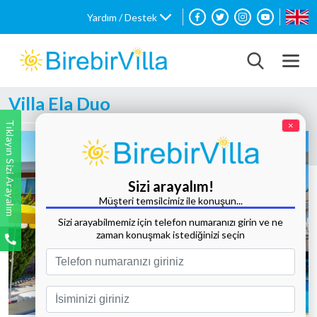
Yardım / Destek
Villa Ela Duo
Tıklayın Sizi Arayalım
×
Sizi arayalım!
Müşteri temsilcimiz ile konuşun...
Sizi arayabilmemiz için telefon numaranızı girin ve ne
zaman konuşmak istediğinizi seçin
Tüm Fotoğrafları Göster