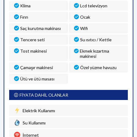
Klima
Lcd televizyon
Fırın
Ocak
Saç kurutma makinası
Wifi
Tencere seti
Su ısıtıcı / Kettle
Tost makinesi
Ekmek kızartma
makinesi
Çamaşır makinesi
Özel yüzme havuzu
Ütü ve ütü masası
FİYATA DAHİL OLANLAR
Elektrik Kullanımı
Su Kullanımı
İnternet