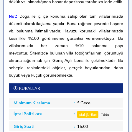
dökük vs. olmadığında hasar depozitosu tarafınıza iade edilir.
Not:
Doğa ile iç içe konuma sahip olan tüm villalarımızda
düzenli olarak ilaçlama yapılır. Buna rağmen çevrede haşere
vb. bulunma ihtimali vardır. Havuzu korunaklı villalarımızda
kesinlikle %100 görünmeme garantisi vermemekteyiz. Bu
villalarımızda her zaman %10 sakınma payı
mevcuttur.
Sitemizde bulunan villa fotoğraflarının, görüntüyü
ekrana sığdırmak için ’Geniş Açılı Lens’ ile çekilmektedir. Bu
sebeple resimlerdeki objeler, gerçek boyutlarından daha
büyük veya küçük görünebilmekte.
KURALLAR
Minimum Kiralama
5 Gece
İptal Politikası
Tıkla
İptal Şartları
Giriş Saati
16:00