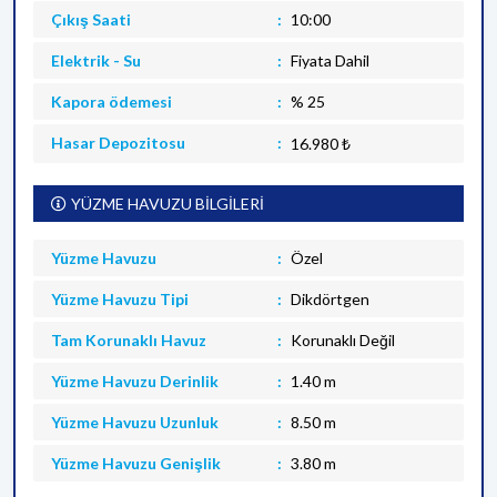
Çıkış Saati
10:00
Elektrik - Su
Fiyata Dahil
Kapora ödemesi
% 25
Hasar Depozitosu
16.980 ₺
YÜZME HAVUZU BİLGİLERİ
Yüzme Havuzu
Özel
Yüzme Havuzu Tipi
Dikdörtgen
Tam Korunaklı Havuz
Korunaklı Değil
Yüzme Havuzu Derinlik
1.40 m
Yüzme Havuzu Uzunluk
8.50 m
Yüzme Havuzu Genişlik
3.80 m