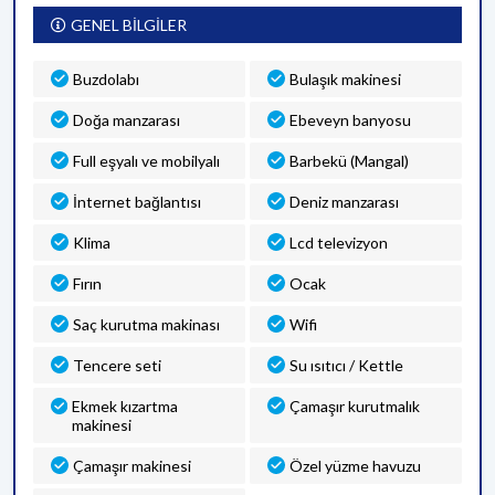
GENEL BİLGİLER
Buzdolabı
Bulaşık makinesi
Doğa manzarası
Ebeveyn banyosu
Full eşyalı ve mobilyalı
Barbekü (Mangal)
İnternet bağlantısı
Deniz manzarası
Klima
Lcd televizyon
Fırın
Ocak
Saç kurutma makinası
Wifi
Tencere seti
Su ısıtıcı / Kettle
Ekmek kızartma
Çamaşır kurutmalık
makinesi
Çamaşır makinesi
Özel yüzme havuzu