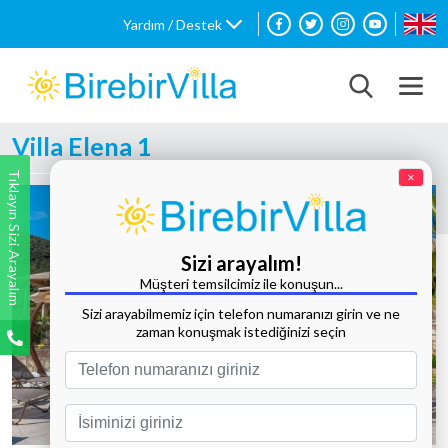
Yardım / Destek
Villa Elena 1
Tıklayın Sizi Arayalım
×
Sizi arayalım!
Müşteri temsilcimiz ile konuşun...
Sizi arayabilmemiz için telefon numaranızı girin ve ne
zaman konuşmak istediğinizi seçin
Tüm Fotoğrafları Göster