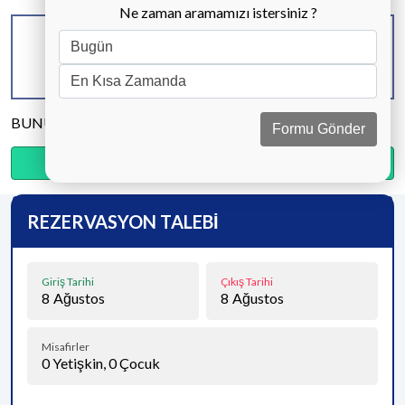
Ne zaman aramamızı istersiniz ?
KAPASİTE
BANYO & WC
YATAK ODASI
8 KİŞİ
4 ADET
4 ADET
BUNU PAYLAŞ
Formu Gönder
Ödemenin %25’sini şimdi, kalanını kapıda öde.
REZERVASYON TALEBİ
Giriş Tarihi
Çıkış Tarihi
8
Ağustos
8
Ağustos
Misafirler
0
Yetişkin,
0
Çocuk