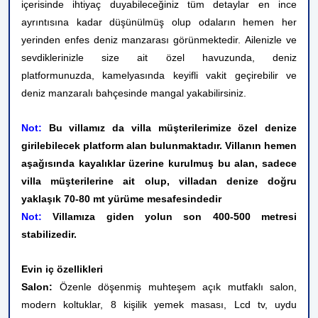
içerisinde ihtiyaç duyabileceğiniz tüm detaylar en ince
ayrıntısına kadar düşünülmüş olup odaların hemen her
yerinden enfes deniz manzarası görünmektedir.
Ailenizle ve
sevdiklerinizle size ait özel havuzunda, deniz
platformunuzda, kamelyasında keyifli vakit geçirebilir ve
deniz manzaralı bahçesinde mangal yakabilirsiniz.
Not:
Bu villamız da villa müşterilerimize özel denize
girilebilecek platform alan bulunmaktadır. Villanın hemen
aşağısında kayalıklar üzerine kurulmuş bu alan, sadece
villa müşterilerine ait olup, villadan denize doğru
yaklaşık 70-80 mt yürüme mesafesindedir
Not:
Villamıza giden yolun son 400-500 metresi
stabilizedir.
Evin iç özellikleri
Salon:
Özenle döşenmiş muhteşem açık mutfaklı salon,
modern koltuklar, 8 kişilik yemek masası, Lcd tv, uydu