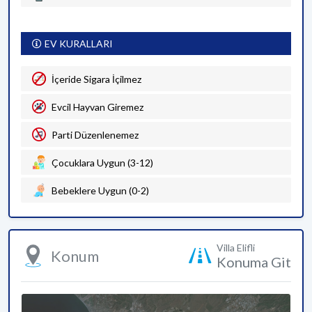
EV KURALLARI
İçeride Sigara İçilmez
Evcil Hayvan Giremez
Parti Düzenlenemez
Çocuklara Uygun (3-12)
Bebeklere Uygun (0-2)
Villa Elifli
Konum
Konuma Git