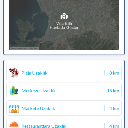
Villa Elifli
Haritada Göster
Plaja Uzaklık
8 km
Merkeze Uzaklık
15 km
Markete Uzaklık
4 km
Restaurantlara Uzaklık
4 km