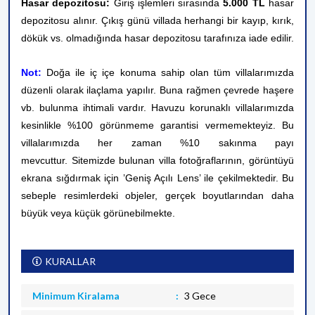
Hasar depozitosu:
Giriş işlemleri sırasında
5.000 TL
hasar
depozitosu alınır. Çıkış günü villada herhangi bir kayıp, kırık,
dökük vs. olmadığında hasar depozitosu tarafınıza iade edilir.
Not:
Doğa ile iç içe konuma sahip olan tüm villalarımızda
düzenli olarak ilaçlama yapılır. Buna rağmen çevrede haşere
vb. bulunma ihtimali vardır. Havuzu korunaklı villalarımızda
kesinlikle %100 görünmeme garantisi vermemekteyiz. Bu
villalarımızda her zaman %10 sakınma payı
mevcuttur.
Sitemizde bulunan villa fotoğraflarının, görüntüyü
ekrana sığdırmak için ’Geniş Açılı Lens’ ile çekilmektedir. Bu
sebeple resimlerdeki objeler, gerçek boyutlarından daha
büyük veya küçük görünebilmekte.
KURALLAR
Minimum Kiralama
3 Gece