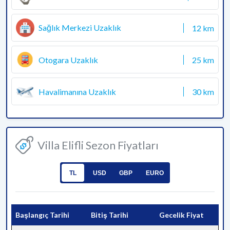
Sağlık Merkezi Uzaklık
12 km
Otogara Uzaklık
25 km
Havalimanına Uzaklık
30 km
Villa Elifli Sezon Fiyatları
TL
USD
GBP
EURO
Başlangıç Tarihi
Bitiş Tarihi
Gecelik Fiyat