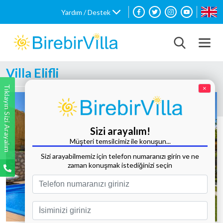
Yardım / Destek
Villa Elifli
Tıklayın Sizi Arayalım
×
Sizi arayalım!
Müşteri temsilcimiz ile konuşun...
Sizi arayabilmemiz için telefon numaranızı girin ve ne
zaman konuşmak istediğinizi seçin
Tüm Fotoğrafları Göster