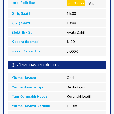
İptal Politikası
Tıkla
İptal Şartları
Giriş Saati
16:00
Çıkış Saati
10:00
Elektrik - Su
Fiyata Dahil
Kapora ödemesi
% 20
Hasar Depozitosu
5.000 ₺
YÜZME HAVUZU BİLGİLERİ
Yüzme Havuzu
Özel
Yüzme Havuzu Tipi
Dikdörtgen
Tam Korunaklı Havuz
Korunaklı Değil
Yüzme Havuzu Derinlik
1,50 m