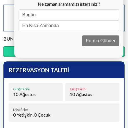
Ne zaman aramamızı istersiniz ?
KAPASİTE
BANYO & WC
YATAK ODASI
5 KİŞİ
2 ADET
2 ADET
BUNU PAYLAŞ
Formu Gönder
Ödemenin %20’sini şimdi, kalanını kapıda öde.
REZERVASYON TALEBİ
Giriş Tarihi
Çıkış Tarihi
10
Ağustos
10
Ağustos
Misafirler
0
Yetişkin,
0
Çocuk