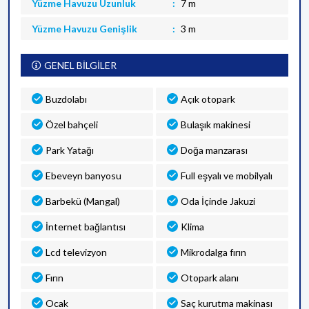
Yüzme Havuzu Uzunluk
7 m
Yüzme Havuzu Genişlik
3 m
GENEL BİLGİLER
Buzdolabı
Açık otopark
Özel bahçeli
Bulaşık makinesi
Park Yatağı
Doğa manzarası
Ebeveyn banyosu
Full eşyalı ve mobilyalı
Barbekü (Mangal)
Oda İçinde Jakuzi
İnternet bağlantısı
Klima
Lcd televizyon
Mikrodalga fırın
Fırın
Otopark alanı
Ocak
Saç kurutma makinası