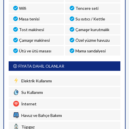
Wifi
Tencere seti
Masa tenisi
Su ısıtıcı / Kettle
Tost makinesi
Çamaşır kurutmalık
Çamaşır makinesi
Özel yüzme havuzu
Ütü ve ütü masası
Mama sandalyesi
FİYATA DAHİL OLANLAR
Elektrik Kullanımı
Su Kullanımı
İnternet
Havuz ve Bahçe Bakımı
Tüpgaz