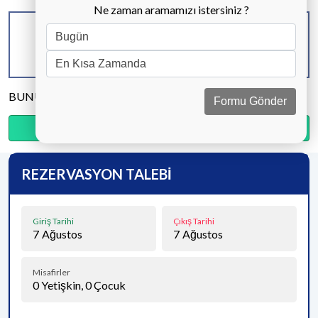
Ne zaman aramamızı istersiniz ?
KAPASİTE
BANYO & WC
YATAK ODASI
6 KİŞİ
3 ADET
3 ADET
BUNU PAYLAŞ
Formu Gönder
Ödemenin %20’sini şimdi, kalanını kapıda öde.
REZERVASYON TALEBİ
Giriş Tarihi
Çıkış Tarihi
7
Ağustos
7
Ağustos
Misafirler
0
Yetişkin,
0
Çocuk