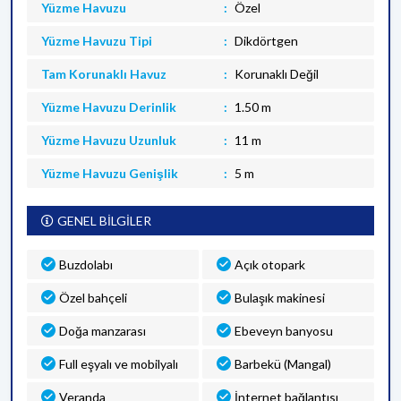
Yüzme Havuzu
Özel
Yüzme Havuzu Tipi
Dikdörtgen
Tam Korunaklı Havuz
Korunaklı Değil
Yüzme Havuzu Derinlik
1.50 m
Yüzme Havuzu Uzunluk
11 m
Yüzme Havuzu Genişlik
5 m
GENEL BİLGİLER
Buzdolabı
Açık otopark
Özel bahçeli
Bulaşık makinesi
Doğa manzarası
Ebeveyn banyosu
Full eşyalı ve mobilyalı
Barbekü (Mangal)
Veranda
İnternet bağlantısı