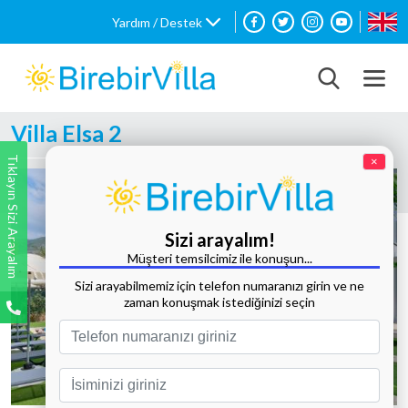
Yardım / Destek
Villa Elsa 2
Tıklayın Sizi Arayalım
×
Sizi arayalım!
Müşteri temsilcimiz ile konuşun...
Sizi arayabilmemiz için telefon numaranızı girin ve ne
zaman konuşmak istediğinizi seçin
Tüm Fotoğrafları Göster