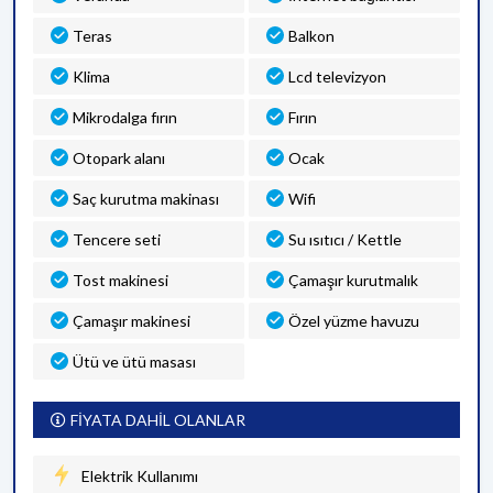
Teras
Balkon
Klima
Lcd televizyon
Mikrodalga fırın
Fırın
Otopark alanı
Ocak
Saç kurutma makinası
Wifi
Tencere seti
Su ısıtıcı / Kettle
Tost makinesi
Çamaşır kurutmalık
Çamaşır makinesi
Özel yüzme havuzu
Ütü ve ütü masası
FİYATA DAHİL OLANLAR
Elektrik Kullanımı