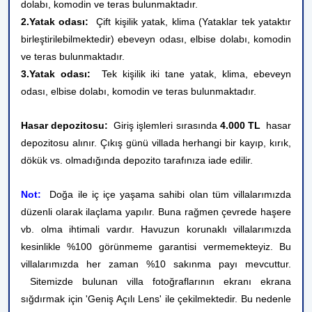
dolabı, komodin ve teras bulunmaktadır.
2.Yatak odası:
Çift kişilik yatak, klima (Yataklar tek yataktır
birleştirilebilmektedir) ebeveyn odası, elbise dolabı, komodin
ve teras bulunmaktadır.
3.Yatak odası:
Tek kişilik iki tane yatak, klima, ebeveyn
odası, elbise dolabı, komodin ve teras bulunmaktadır.
Hasar depozitosu:
Giriş işlemleri sırasında
4.000 TL
hasar
depozitosu alınır. Çıkış günü villada herhangi bir kayıp, kırık,
dökük vs. olmadığında depozito tarafınıza iade edilir.
Not:
Doğa ile iç içe yaşama sahibi olan tüm villalarımızda
düzenli olarak ilaçlama yapılır. Buna rağmen çevrede haşere
vb. olma ihtimali vardır. Havuzun korunaklı villalarımızda
kesinlikle %100 görünmeme garantisi vermemekteyiz. Bu
villalarımızda her zaman %10 sakınma payı mevcuttur.
Sitemizde bulunan villa fotoğraflarının ekranı ekrana
sığdırmak için 'Geniş Açılı Lens' ile çekilmektedir. Bu nedenle