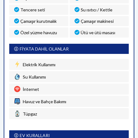
Tencere seti
Su ısıtıcı / Kettle
Çamaşır kurutmalık
Çamaşır makinesi
Özel yüzme havuzu
Ütü ve ütü masası
FİYATA DAHİL OLANLAR
Elektrik Kullanımı
Su Kullanımı
İnternet
Havuz ve Bahçe Bakımı
Tüpgaz
EV KURALLARI