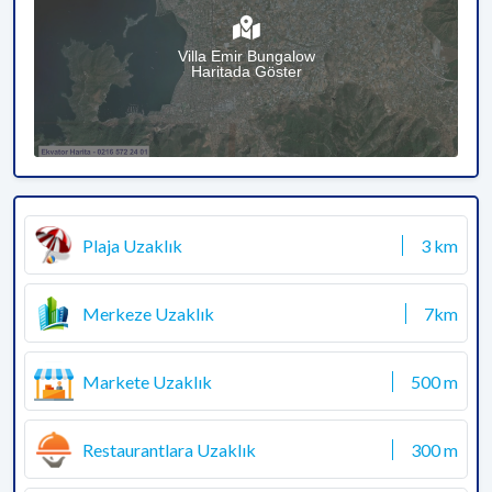
Villa Emir Bungalow
Haritada Göster
Plaja Uzaklık
3 km
Merkeze Uzaklık
7km
Markete Uzaklık
500 m
Restaurantlara Uzaklık
300 m