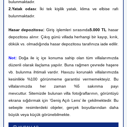
bulunmaktadır.
2.Yatak odası
: İki tek kişilik yatak, klima ve elbise rafı
bulunmaktadır.
Hasar depozitosu:
Giriş işlemleri sırasında
5.000 TL
hasar
depozitosu alınır. Çıkış günü villada herhangi bir kayıp, kırık,
dökük vs. olmadığında hasar depozitosu tarafınıza iade edilir.
Not:
Doğa ile iç içe konuma sahip olan tüm villalarımızda
düzenli olarak ilaçlama yapılır. Buna rağmen çevrede haşere
vb. bulunma ihtimali vardır. Havuzu korunaklı villalarımızda
kesinlikle %100 görünmeme garantisi vermemekteyiz. Bu
villalarımızda her zaman %5 sakınma payı
mevcuttur.
Sitemizde bulunan villa fotoğraflarının, görüntüyü
ekrana sığdırmak için ’Geniş Açılı Lens’ ile çekilmektedir. Bu
sebeple resimlerdeki objeler, gerçek boyutlarından daha
büyük veya küçük görünebilmekte.