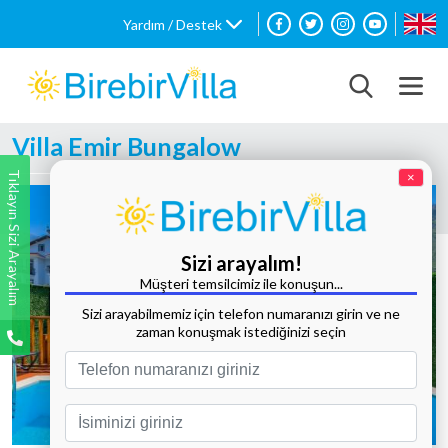
Yardım / Destek
Villa Emir Bungalow
Tıklayın Sizi Arayalım
×
Sizi arayalım!
Müşteri temsilcimiz ile konuşun...
Sizi arayabilmemiz için telefon numaranızı girin ve ne
zaman konuşmak istediğinizi seçin
Tüm Fotoğrafları Göster