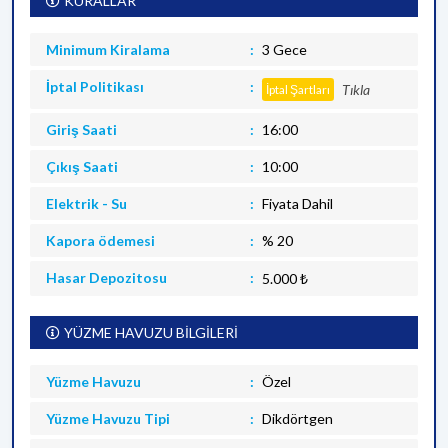
KURALLAR
Minimum Kiralama
3 Gece
İptal Politikası
Tıkla
İptal Şartları
Giriş Saati
16:00
Çıkış Saati
10:00
Elektrik - Su
Fiyata Dahil
Kapora ödemesi
% 20
Hasar Depozitosu
5.000 ₺
YÜZME HAVUZU BİLGİLERİ
Yüzme Havuzu
Özel
Yüzme Havuzu Tipi
Dikdörtgen