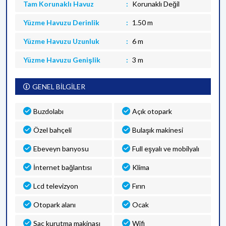
Tam Korunaklı Havuz
Korunaklı Değil
Yüzme Havuzu Derinlik
1.50 m
Yüzme Havuzu Uzunluk
6 m
Yüzme Havuzu Genişlik
3 m
GENEL BİLGİLER
Buzdolabı
Açık otopark
Özel bahçeli
Bulaşık makinesi
Ebeveyn banyosu
Full eşyalı ve mobilyalı
İnternet bağlantısı
Klima
Lcd televizyon
Fırın
Otopark alanı
Ocak
Saç kurutma makinası
Wifi