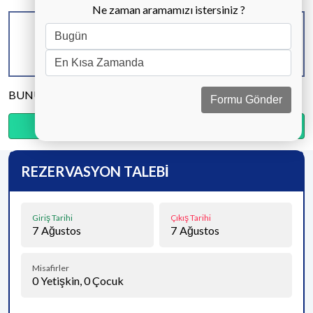
Ne zaman aramamızı istersiniz ?
KAPASİTE
BANYO & WC
YATAK ODASI
4 KİŞİ
1 ADET
2 ADET
BUNU PAYLAŞ
Formu Gönder
Ödemenin %20’sini şimdi, kalanını kapıda öde.
REZERVASYON TALEBİ
Giriş Tarihi
Çıkış Tarihi
7
Ağustos
7
Ağustos
Misafirler
0
Yetişkin,
0
Çocuk