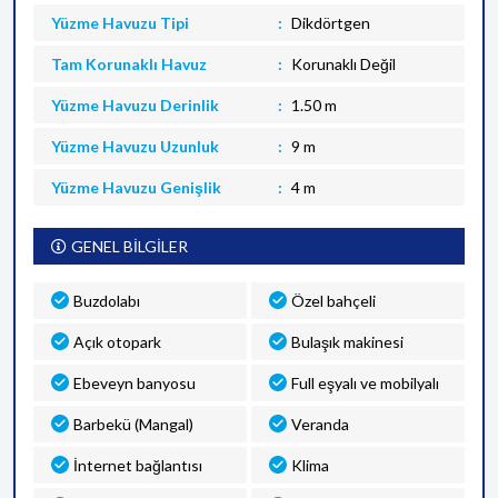
Yüzme Havuzu Tipi
Dikdörtgen
Tam Korunaklı Havuz
Korunaklı Değil
Yüzme Havuzu Derinlik
1.50 m
Yüzme Havuzu Uzunluk
9 m
Yüzme Havuzu Genişlik
4 m
GENEL BİLGİLER
Buzdolabı
Özel bahçeli
Açık otopark
Bulaşık makinesi
Ebeveyn banyosu
Full eşyalı ve mobilyalı
Barbekü (Mangal)
Veranda
İnternet bağlantısı
Klima