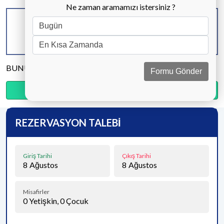
Ne zaman aramamızı istersiniz ?
KAPASİTE
BANYO & WC
YATAK ODASI
6 KİŞİ
2 ADET
2 ADET
BUNU PAYLAŞ
Formu Gönder
Ödemenin %20’sini şimdi, kalanını kapıda öde.
REZERVASYON TALEBİ
Giriş Tarihi
Çıkış Tarihi
8
Ağustos
8
Ağustos
Misafirler
0
Yetişkin,
0
Çocuk