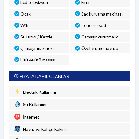
Lcd televizyon
Fırın
Ocak
Saç kurutma makinası
Wifi
Tencere seti
Su ısıtıcı / Kettle
Çamaşır kurutmalık
Çamaşır makinesi
Özel yüzme havuzu
Ütü ve ütü masası
FİYATA DAHİL OLANLAR
Elektrik Kullanımı
Su Kullanımı
İnternet
Havuz ve Bahçe Bakımı