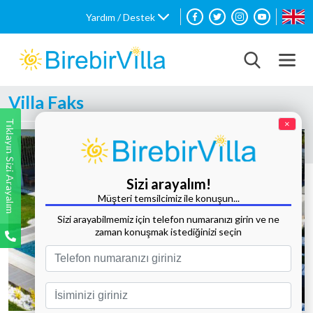
Yardım / Destek
Villa Faks
Tıklayın Sizi Arayalım
×
Sizi arayalım!
Müşteri temsilcimiz ile konuşun...
Sizi arayabilmemiz için telefon numaranızı girin ve ne
zaman konuşmak istediğinizi seçin
Tüm Fotoğrafları Göster