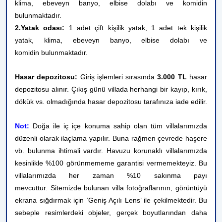
klima, ebeveyn banyo, elbise dolabı ve komidin
bulunmaktadır.
2.Yatak odası:
1 adet
çift kişilik yatak, 1 adet t
ek kişilik
yatak,
klima, ebeveyn banyo, elbise dolabı ve
komidin bulunmaktadır.
Hasar depozitosu:
Giriş işlemleri sırasında
3.000 TL
hasar
depozitosu alınır. Çıkış günü villada herhangi bir kayıp, kırık,
dökük vs. olmadığında hasar depozitosu tarafınıza iade edilir.
Not:
Doğa ile iç içe konuma sahip olan tüm villalarımızda
düzenli olarak ilaçlama yapılır. Buna rağmen çevrede haşere
vb. bulunma ihtimali vardır. Havuzu korunaklı villalarımızda
kesinlikle %100 görünmememe garantisi vermemekteyiz. Bu
villalarımızda her zaman %10 sakınma payı
mevcuttur.
Sitemizde bulunan villa fotoğraflarının, görüntüyü
ekrana sığdırmak için ’Geniş Açılı Lens’ ile çekilmektedir. Bu
sebeple resimlerdeki objeler, gerçek boyutlarından daha