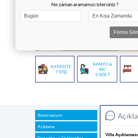
Ne zaman aramamızı istersiniz ?
Formu Gön
BANYO &
KAPASİTE
WC
7 KİŞİ
3 ADET
Açıkl
Rezervasyon
Açıklama
Villa Açıklaması
Depozito ve Ek Ücretler