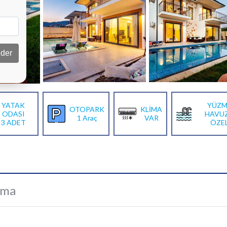
der
YATAK
YÜZM
OTOPARK
KLİMA
ODASI
HAVU
1 Araç
VAR
3 ADET
ÖZE
ama