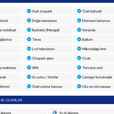
Açık otopark
Özel bahçeli
inesi
Doğa manzarası
Ebeveyn banyosu
ve mobilyalı
Barbekü (Mangal)
Veranda
ğlantısı
Teras
Balkon
Lcd televizyon
Mikrodalga fırın
Otopark alanı
Ocak
a makinası
Wifi
Tencere seti
ralı
Su ısıtıcı / Kettle
Çamaşır kurutmalık
kinesi
Özel yüzme havuzu
Ütü ve ütü masası
HİL OLANLAR
ullanımı
Su Kullanımı