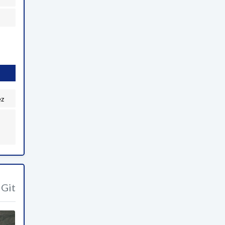
ez
Git