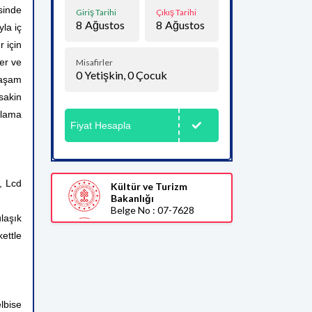
esinde
Giriş Tarihi
Çıkış Tarihi
8
Ağustos
8
Ağustos
yla iç
r için
ler ve
Misafirler
0
Yetişkin,
0
Çocuk
yaşam
sakin
klama
Fiyat Hesapla
, Lcd
Kültür ve Turizm
Bakanlığı
Belge No : 07-7628
laşık
ettle
lbise