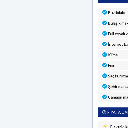
Buzdolabı
Bulaşık mak
Full eşyalı 
İnternet ba
Klima
Fırın
Saç kurutm
Şehir manza
Çamaşır ma
FİYATA DA
Elektrik K