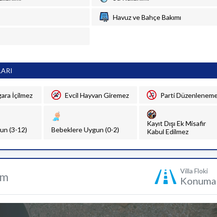
Havuz ve Bahçe Bakımı
LARI
gara İçilmez
Evcil Hayvan Giremez
Parti Düzenlenem
Kayıt Dışı Ek Misafir
un (3-12)
Bebeklere Uygun (0-2)
Kabul Edilmez
Villa Floki
um
Konuma 