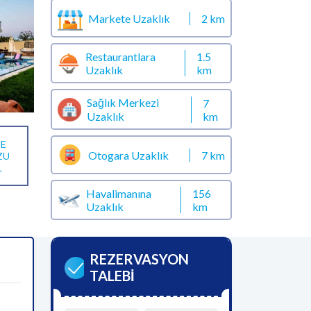
Markete Uzaklık
2 km
Restaurantlara
1.5
Uzaklık
km
Sağlık Merkezi
7
km
Uzaklık
E
Otogara Uzaklık
7 km
ZU
L
Havalimanına
156
Uzaklık
km
REZERVASYON
TALEBİ