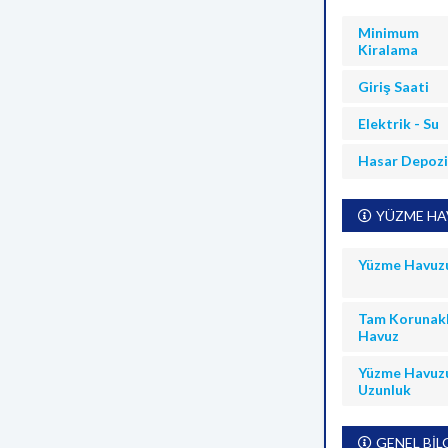
Minimum
Kiralama
Giriş Saati
Elektrik - Su
Hasar Depoz
YÜZME HAV
Yüzme Havuz
Tam Korunakl
Havuz
Yüzme Havuz
Uzunluk
GENEL BİL