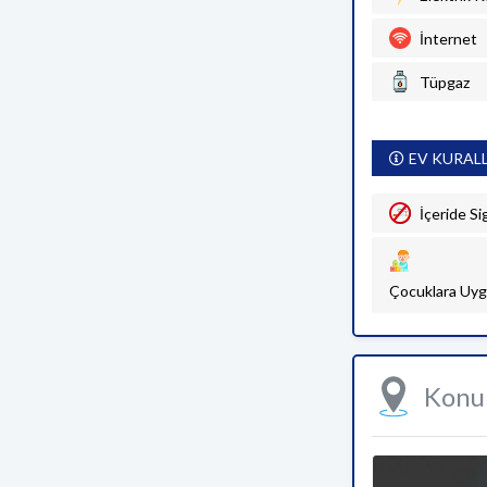
İnternet
Tüpgaz
EV KURAL
İçeride Si
Çocuklara Uyg
Kon