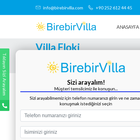
info@birebirvilla.com
+90 252 612 44 45
ANASAYFA
Villa Floki
Tıklayın Sizi Arayalım
Tüm Fotoğrafları Göster
Sizi arayalım!
Müşteri temsilcimiz ile konuşun...
Sizi arayabilmemiz için telefon numaranızı girin ve ne zam
konuşmak istediğinizi seçin