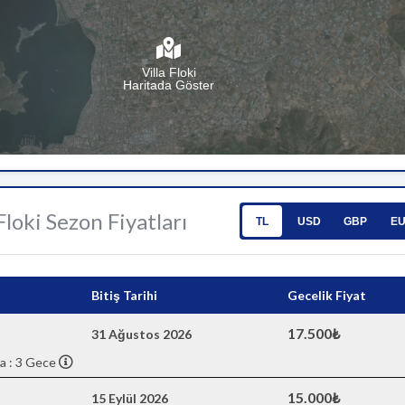
Villa Floki
Haritada Göster
 Floki Sezon Fiyatları
TL
USD
GBP
E
Bitiş Tarihi
Gecelik Fiyat
17.500₺
31 Ağustos 2026
a : 3 Gece
15.000₺
15 Eylül 2026