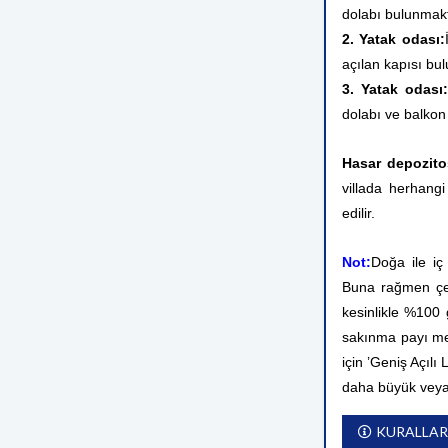
dolabı bulunmakt
2. Yatak odası:
açılan kapısı bu
3. Yatak odası:
dolabı ve balkon
Hasar depozito
villada herhangi
edilir.
Not:
Doğa ile iç
Buna rağmen çev
kesinlikle %100
sakınma payı me
için ’Geniş Açılı
daha büyük veya
KURALLAR