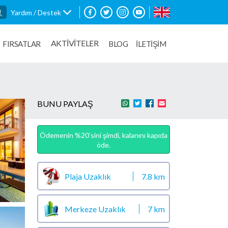
Yardım / Destek
AKTİVİTELER
FIRSATLAR
BLOG
İLETİŞİM
BUNU PAYLAŞ
Ödemenin %20’sini şimdi, kalanını kapıda
öde.
Plaja Uzaklık
7.8 km
Merkeze Uzaklık
7 km