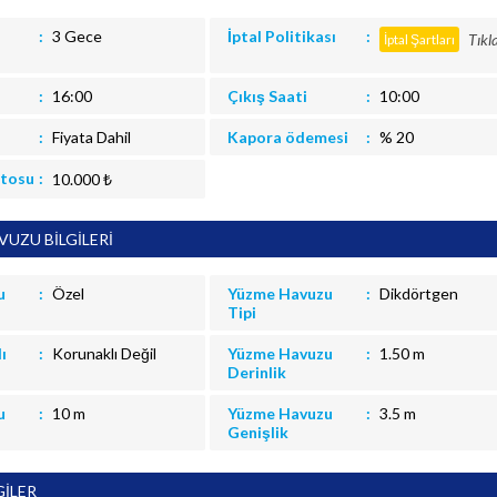
3 Gece
İptal Politikası
Tıkl
İptal Şartları
16:00
Çıkış Saati
10:00
Fiyata Dahil
Kapora ödemesi
% 20
itosu
10.000 ₺
UZU BİLGİLERİ
u
Özel
Yüzme Havuzu
Dikdörtgen
Tipi
ı
Korunaklı Değil
Yüzme Havuzu
1.50 m
Derinlik
u
10 m
Yüzme Havuzu
3.5 m
Genişlik
GİLER