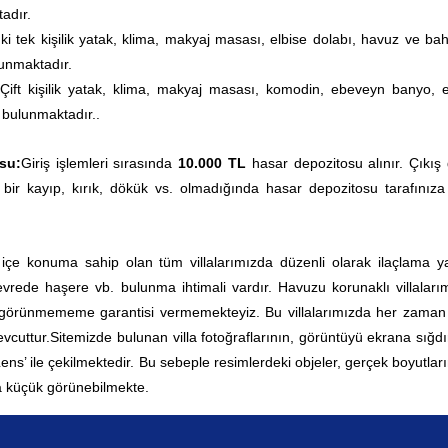
adır.
İki tek kişilik yatak, klima, makyaj masası, elbise dolabı, havuz ve ba
lunmaktadır.
Çift kişilik yatak, klima, makyaj masası, komodin
, ebeveyn banyo, e
 bulunmaktadır.
.
su:
Giriş işlemleri sırasında
10.000 TL
hasar depozitosu alınır. Çıkış
 bir kayıp, kırık, dökük vs. olmadığında hasar depozitosu tarafınıza
 içe konuma sahip olan tüm villalarımızda düzenli olarak ilaçlama yap
rede haşere vb. bulunma ihtimali vardır. Havuzu korunaklı villaları
 görünmememe garantisi vermemekteyiz. Bu villalarımızda her zama
vcuttur.
Sitemizde bulunan villa fotoğraflarının, görüntüyü ekrana sığd
 Lens’ ile çekilmektedir. Bu sebeple resimlerdeki objeler, gerçek boyutla
 küçük görünebilmekte.