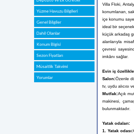
Villa Floki, Anta
Yüzme Havuzu Bilgileri
konumlanan, sakin
içe konumu sayesi
Genel Bilgiler
ideal bir seçenek
Dahil Olanlar
küçük arkadaş gr
alanlarıyla misa
Konum Blgisi
çevresi sayesin
Sezon Fiyatları
imkânı sağlar.
Müsaitlik Takvimi
Evin iç özellikle
Yorumlar
Salon:
Özenle dö
tv, uydu alıcısı 
Mutfak:
Açık mut
makinesi, çamaşı
bulunmaktadır.
Yatak odaları:
1. Yatak odası: