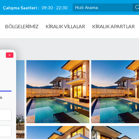
Çalışma Saatleri :
09:30 - 22:30
BÖLGELERİMİZ
KIRALIK VILLALAR
KİRALIK APARTLAR
×
an