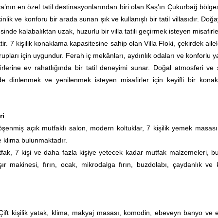
lya’nın en özel tatil destinasyonlarından biri olan Kaş’ın Çukurbağ bölg
lik ve konforu bir arada sunan şık ve kullanışlı bir tatil villasıdır. Doğa
nde kalabalıktan uzak, huzurlu bir villa tatili geçirmek isteyen misafirle
tir. 7 kişilik konaklama kapasitesine sahip olan Villa Floki, çekirdek aile
upları için uygundur. Ferah iç mekânları, aydınlık odaları ve konforlu 
firlerine ev rahatlığında bir tatil deneyimi sunar. Doğal atmosferi ve 
de dinlenmek ve yenilenmek isteyen misafirler için keyifli bir kona
ri
şenmiş açık mutfaklı salon, modern koltuklar, 7 kişilik yemek masası
ve klima bulunmaktadır.
fak, 7 kişi ve daha fazla kişiye yetecek kadar mutfak malzemeleri, bu
r makinesi, fırın, ocak, mikrodalga fırın, buzdolabı, çaydanlık ve k
Çift kişilik yatak, klima, makyaj masası, komodin, ebeveyn banyo ve e