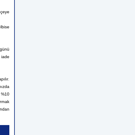
hçeye
lbise
 günü
 iade
ılır.
mızda
n %10
ırmak
rından