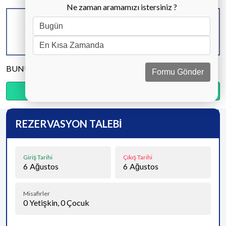
Ne zaman aramamızı istersiniz ?
KAPASİTE
BANYO & WC
YATAK ODASI
10 KİŞİ
3 ADET
5 ADET
BUNU PAYLAŞ
Formu Gönder
Ödemenin %20’sini şimdi, kalanını kapıda öde.
REZERVASYON TALEBİ
Giriş Tarihi
Çıkış Tarihi
6
Ağustos
6
Ağustos
Misafirler
0
Yetişkin,
0
Çocuk