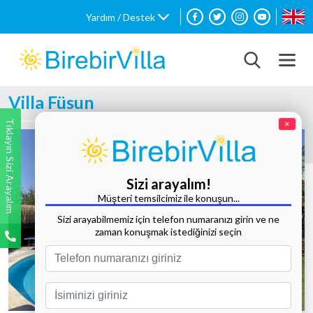
Yardım / Destek
Villa Füsun
Tıklayın Sizi Arayalım
×
Sizi arayalım!
Müşteri temsilcimiz ile konuşun...
Sizi arayabilmemiz için telefon numaranızı girin ve ne
zaman konuşmak istediğinizi seçin
Tüm Fotoğrafları Göster