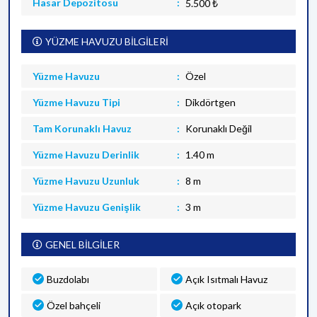
Hasar Depozitosu
5.500 ₺
YÜZME HAVUZU BİLGİLERİ
Yüzme Havuzu
Özel
Yüzme Havuzu Tipi
Dikdörtgen
Tam Korunaklı Havuz
Korunaklı Değil
Yüzme Havuzu Derinlik
1.40 m
Yüzme Havuzu Uzunluk
8 m
Yüzme Havuzu Genişlik
3 m
GENEL BİLGİLER
Buzdolabı
Açık Isıtmalı Havuz
Özel bahçeli
Açık otopark