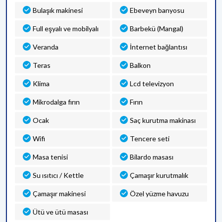
Bulaşık makinesi
Ebeveyn banyosu
Full eşyalı ve mobilyalı
Barbekü (Mangal)
Veranda
İnternet bağlantısı
Teras
Balkon
Klima
Lcd televizyon
Mikrodalga fırın
Fırın
Ocak
Saç kurutma makinası
Wifi
Tencere seti
Masa tenisi
Bilardo masası
Su ısıtıcı / Kettle
Çamaşır kurutmalık
Çamaşır makinesi
Özel yüzme havuzu
Ütü ve ütü masası