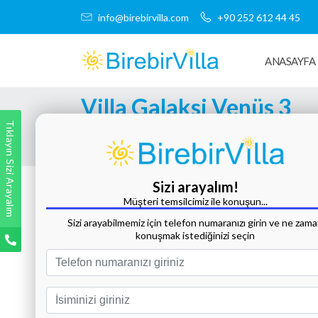
info@birebirvilla.com
+90 252 612 44 45
ANASAYFA
Villa Galaksi Venüs 3
Tıklayın Sizi Arayalım
Tüm Fotoğrafları Göster
Sizi arayalım!
Müşteri temsilcimiz ile konuşun...
Sizi arayabilmemiz için telefon numaranızı girin ve ne zam
konuşmak istediğinizi seçin