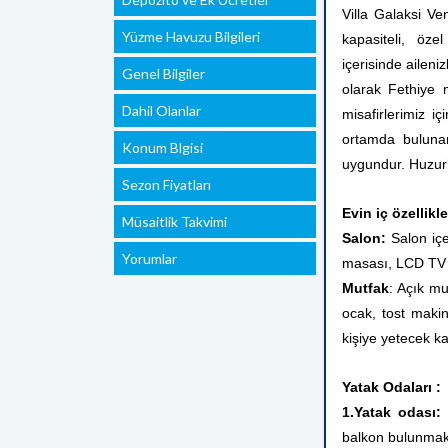
Villa Galaksi V
Yüzme Havuzu Bilgileri
kapasiteli, özel
içerisinde
aileniz
Genel Bilgiler
olarak Fethiye
Dahil Olanlar
misafirlerimiz i
ortamda bulunan
Konum Blgisi
uygundur. Huzurlu
Sezon Fiyatları
Evin iç özellikle
Müsaitlik Takvimi
Salon:
Salon iç
Yorumlar
masası, LCD TV
Mutfak
:
Açık mu
ocak, tost makin
kişiye yetecek k
Yatak Odaları :
1.Yatak odası:
1
balkon bulunmak