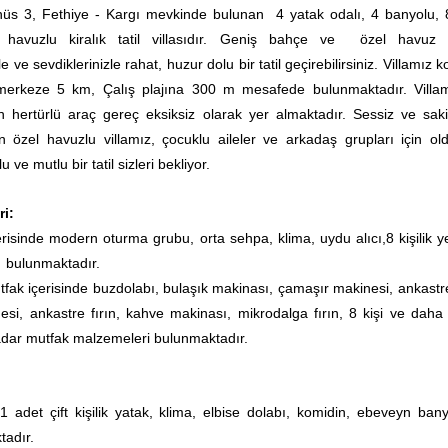
enüs 3, Fethiye - Kargı mevkinde bulunan 4 yatak odalı, 4 banyolu, 8
 havuzlu kiralık tatil villasıdır.
Geniş bahçe ve özel havuz a
le ve sevdiklerinizle rahat, huzur dolu bir tatil geçirebilirsiniz. Villamız
 merkeze 5 km, Çalış plajına 300 m mesafede bulunmaktadır.
Villa
çin hertürlü araç gereç eksiksiz olarak yer almaktadır.
Sessiz ve saki
 özel havuzlu villamız, çocuklu aileler ve arkadaş grupları için ol
 ve mutlu bir tatil sizleri bekliyor.
ri:
erisinde modern oturma grubu, orta sehpa, klima, uydu alıcı,8 kişilik 
 bulunmaktadır.
tfak içerisinde buzdolabı, bulaşık makinası, çamaşır makinesi, ankastre
esi, ankastre fırın, kahve makinası, mikrodalga fırın,
8 kişi ve daha 
adar mutfak malzemeleri bulunmaktadır.
 adet çift kişilik yatak, klima, elbise dolabı, komidin, ebeveyn ban
tadır.