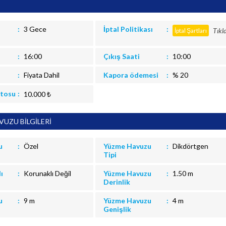
3 Gece
İptal Politikası
Tıkl
İptal Şartları
16:00
Çıkış Saati
10:00
Fiyata Dahil
Kapora ödemesi
% 20
itosu
10.000 ₺
UZU BİLGİLERİ
u
Özel
Yüzme Havuzu
Dikdörtgen
Tipi
ı
Korunaklı Değil
Yüzme Havuzu
1.50 m
Derinlik
u
9 m
Yüzme Havuzu
4 m
Genişlik