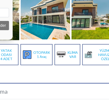
der
YATAK
YÜZM
OTOPARK
KLİMA
ODASI
HAVU
1 Araç
VAR
4 ADET
ÖZE
ama