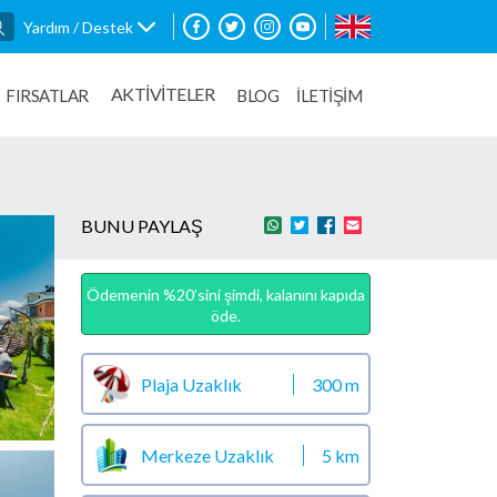
Yardım / Destek
AKTİVİTELER
FIRSATLAR
BLOG
İLETİŞİM
BUNU PAYLAŞ
Ödemenin %20’sini şimdi, kalanını kapıda
öde.
Plaja Uzaklık
300 m
Merkeze Uzaklık
5 km