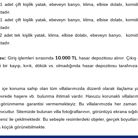
1 adet çift
kişilik yatak, ebeveyn banyo, klima,
elbise dolabı,
komid
tadır.
1 adet çift kişilik yatak, ebeveyn banyo, klima,
elbise dolabı, komid
tadır.
2 adet tek kişilik yatak, klima,
elbise dolabı, ebeveyn banyo, komid
tadır.
10.000
su:
Giriş işlemleri sırasında
TL
hasar depozitosu alınır. Çıkış
i bir kayıp, kırık, dökük vs. olmadığında hasar depozitosu tarafınıza
ç içe konuma sahip olan tüm villalarımızda düzenli olarak ilaçlama yap
rede haşere vb. bulunma ihtimali vardır. Havuzu korunaklı villaları
0 görünmeme garantisi vermemekteyiz. Bu villalarımızda her zama
vcuttur.
Sitemizde bulunan villa fotoğraflarının, görüntüyü ekrana sığd
 Lens’ ile çekilmektedir. Bu sebeple resimlerdeki objeler, gerçek boyutla
 küçük görünebilmekte.