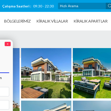
Çalışma Saatleri :
09:30 - 22:30
BÖLGELERİMİZ
KIRALIK VILLALAR
KİRALIK APARTLAR
×
an