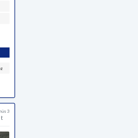
ez
enüs 3
t