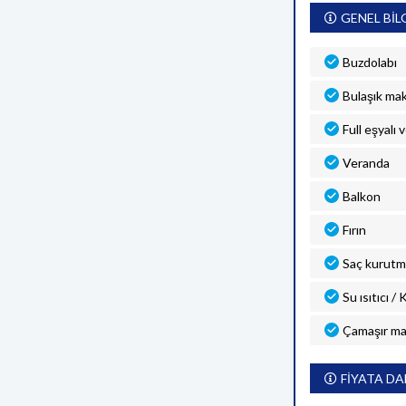
GENEL BİL
Buzdolabı
Bulaşık mak
Full eşyalı 
Veranda
Balkon
Fırın
Saç kurutm
Su ısıtıcı /
Çamaşır ma
FİYATA DA