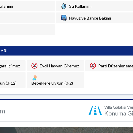
ullanımı
Su Kullanımı
Havuz ve Bahçe Bakımı
LARI
gara İçilmez
Evcil Hayvan Giremez
Parti Düzenlenem
un (3-12)
Bebeklere Uygun (0-2)
Villa Galaksi V
um
Konuma Gi