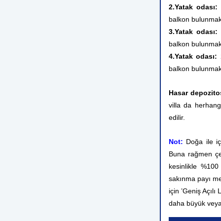
2.Yatak odası:
balkon
bulunmak
3.Yatak odası:
balkon
bulunmak
4.Yatak odası:
balkon
bulunmak
Hasar depozito
villa da herhang
edilir.
Not:
Doğa ile i
Buna rağmen çev
kesinlikle %10
sakınma payı me
için ’Geniş Açılı
daha büyük veya