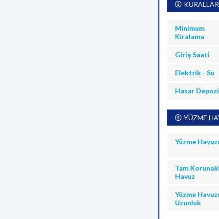
KURALLAR
Minimum
Kiralama
Giriş Saati
Elektrik - Su
Hasar Depoz
YÜZME HAV
Yüzme Havuz
Tam Korunakl
Havuz
Yüzme Havuz
Uzunluk