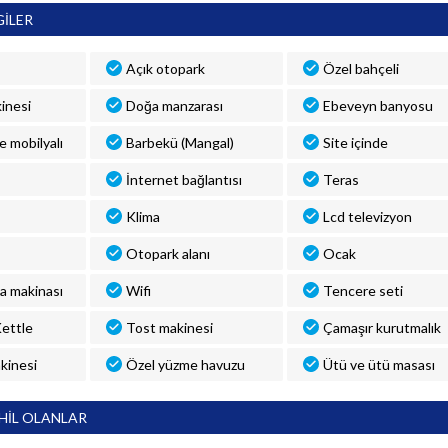
GİLER
Açık otopark
Özel bahçeli
inesi
Doğa manzarası
Ebeveyn banyosu
ve mobilyalı
Barbekü (Mangal)
Site içinde
İnternet bağlantısı
Teras
Klima
Lcd televizyon
Otopark alanı
Ocak
a makinası
Wifi
Tencere seti
 Kettle
Tost makinesi
Çamaşır kurutmalık
kinesi
Özel yüzme havuzu
Ütü ve ütü masası
HİL OLANLAR