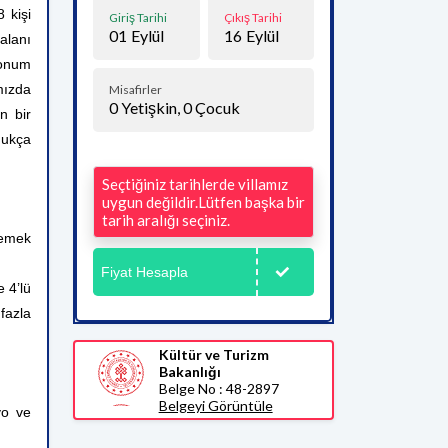
 kişi
Giriş Tarihi
Çıkış Tarihi
01
Eylül
16
Eylül
lanı
 konum
mızda
Misafirler
0
Yetişkin,
0
Çocuk
n bir
dukça
Seçtiğiniz tarihlerde villamız
uygun değildir.Lütfen başka bir
tarih aralığı seçiniz.
yemek
Fiyat Hesapla
 4’lü
fazla
Kültür ve Turizm
Bakanlığı
Belge No : 48-2897
Belgeyi Görüntüle
yo ve