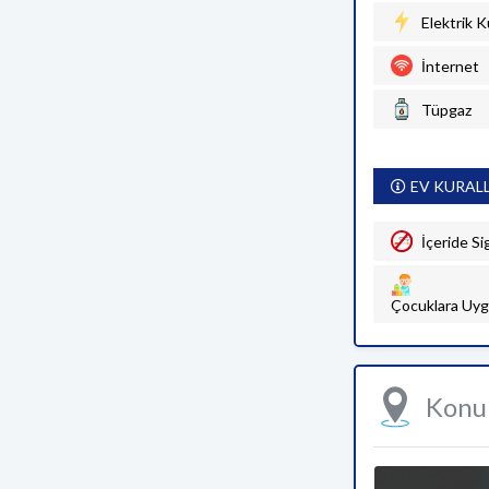
Elektrik K
İnternet
Tüpgaz
EV KURAL
İçeride Si
Çocuklara Uyg
Kon