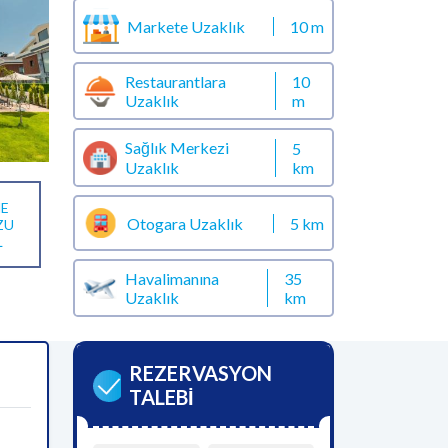
Markete Uzaklık
10 m
Restaurantlara
10
Uzaklık
m
Sağlık Merkezi
5
km
Uzaklık
E
Otogara Uzaklık
5 km
ZU
L
Havalimanına
35
Uzaklık
km
REZERVASYON
TALEBİ