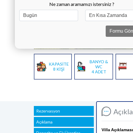
Ne zaman aramamızı istersiniz ?
Formu Gön
BANYO &
KAPASİTE
WC
8 KİŞİ
4 ADET
Açıkl
Rezervasyon
Açıklama
Villa Açıklaması
Depozito ve Ek Ücretler