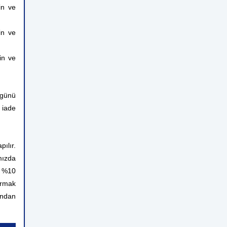
in ve
in ve
in ve
 günü
 iade
ılır.
mızda
n %10
ırmak
rından