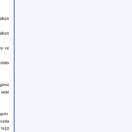
alkon
alkon
sı ve
dolabı
 günü
 iade
ılır.
mızda
n %10