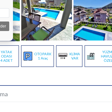
der
YATAK
YÜZM
OTOPARK
KLİMA
ODASI
HAVU
1 Araç
VAR
4 ADET
ÖZE
ama