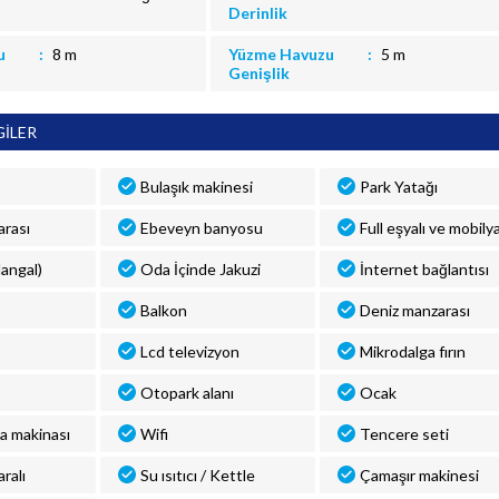
Derinlik
u
8 m
Yüzme Havuzu
5 m
Genişlik
GİLER
Bulaşık makinesi
Park Yatağı
rası
Ebeveyn banyosu
Full eşyalı ve mobilya
angal)
Oda İçinde Jakuzi
İnternet bağlantısı
Balkon
Deniz manzarası
Lcd televizyon
Mikrodalga fırın
Otopark alanı
Ocak
a makinası
Wifi
Tencere seti
ralı
Su ısıtıcı / Kettle
Çamaşır makinesi