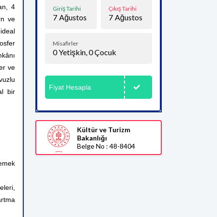
an, 4
Giriş Tarihi
Çıkış Tarihi
7
Ağustos
7
Ağustos
rn ve
 ideal
osfer
Misafirler
0
Yetişkin,
0
Çocuk
mkânı
er ve
avuzlu
Fiyat Hesapla
l bir
Kültür ve Turizm
Bakanlığı
Belge No : 48-8404
yemek
leri,
artma