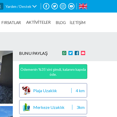
Yardım / Destek
AKTİVİTELER
FIRSATLAR
BLOG
İLETİŞİM
BUNU PAYLAŞ
Ödemenin %35’sini şimdi, kalanını kapıda
öde.
Plaja Uzaklık
4 km
Merkeze Uzaklık
3km