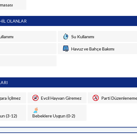
 masası
HİL OLANLAR
ullanımı
Su Kullanımı
Havuz ve Bahçe Bakımı
LARI
gara İçilmez
Evcil Hayvan Giremez
Parti Düzenlenem
un (3-12)
Bebeklere Uygun (0-2)