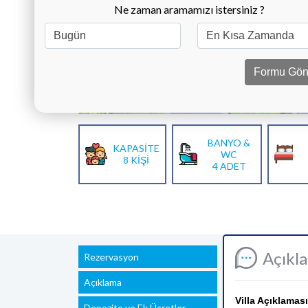
Ne zaman aramamızı istersiniz ?
Formu Gön
BANYO &
KAPASİTE
WC
8 KİŞİ
4 ADET
Açıkl
Rezervasyon
Açıklama
Villa Açıklaması
Depozito ve Ek Ücretler