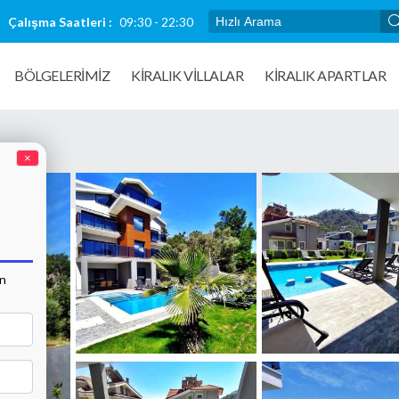
Çalışma Saatleri :
09:30 - 22:30
BÖLGELERİMİZ
KIRALIK VILLALAR
KİRALIK APARTLAR
×
an