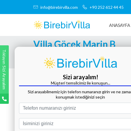
info@birebirvilla.com
+90 252 612 44 45
ANASAYFA
Villa Göcek Marin B
Tıklayın Sizi Arayalım
Tüm Fotoğrafları Göster
Sizi arayalım!
Müşteri temsilcimiz ile konuşun...
Sizi arayabilmemiz için telefon numaranızı girin ve ne zam
konuşmak istediğinizi seçin