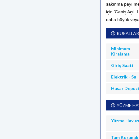
sakınma payı me
için ’Geniş Açılı
daha büyük veya
KURALLAR
Minimum
Kiralama
Giriş Saati
Elektrik - Su
Hasar Depoz
YÜZME HAV
Yüzme Havuz
Tam Korunakl