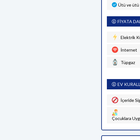
Ütü ve ütü
FİYATA DA
Elektrik K
İnternet
Tüpgaz
EV KURAL
İçeride Si
Çocuklara Uyg