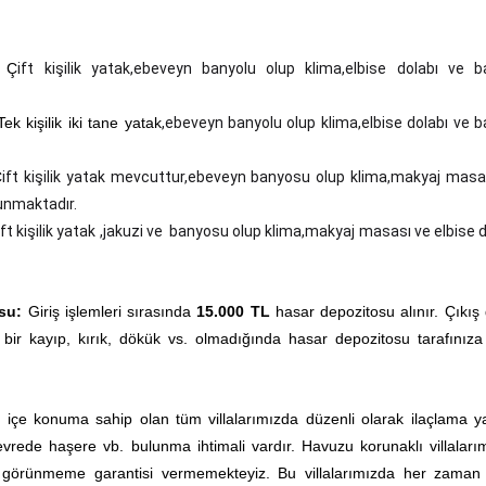
Ç
ift
kişilik yatak,ebeveyn banyolu olup klima,elbise dolabı ve b
Tek kişilik iki tane yatak
,ebeveyn banyolu olup klima,elbise dolabı ve b
Ç
ift kişilik yatak mevcuttur,ebeveyn banyosu olup klima,makyaj masa
lunmaktadır.
ift kişilik yatak ,jakuzi ve banyosu olup klima,makyaj masası ve elbise 
su:
Giriş işlemleri sırasında
15.000 TL
hasar depozitosu alınır. Çıkış
 bir kayıp, kırık, dökük vs. olmadığında hasar depozitosu tarafınıza
ç içe konuma sahip olan tüm villalarımızda düzenli olarak ilaçlama yap
rede haşere vb. bulunma ihtimali vardır. Havuzu korunaklı villaları
0 görünmeme garantisi vermemekteyiz. Bu villalarımızda her zama