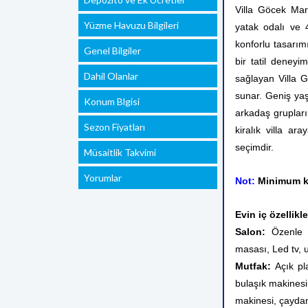
Villa Göcek Mar
Yüzme Havuzu Bilgileri
yatak odalı ve 4
konforlu tasarımı
Genel Bilgiler
bir tatil deney
Dahil Olanlar
sağlayan Villa 
sunar. Geniş yaş
Konum Blgisi
arkadaş grupları 
Sezon Fiyatları
kiralık villa ar
seçimdir.
Müsaitlik Takvimi
Yorumlar
Not:
Minimum ko
Evin iç özellikle
Salon:
Özenle d
masası, Led tv, 
Mutfak:
Açık pl
bulaşık makinesi
makinesi, çaydan