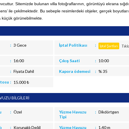
vcuttur.
Sitemizde bulunan villa fotoğraflarının, görüntüyü ekrana sığd
 Lens’ ile çekilmektedir. Bu sebeple resimlerdeki objeler, gerçek boyutla
 küçük görünebilmekte.
3 Gece
İptal Politikası
Tıkl
İptal Şartları
16:00
Çıkış Saati
10:00
Fiyata Dahil
Kapora ödemesi
% 35
itosu
15.000 ₺
UZU BİLGİLERİ
u
Özel
Yüzme Havuzu
Dikdörtgen
Tipi
ı
Korunaklı Değil
Yüzme Havuzu
1.40 m