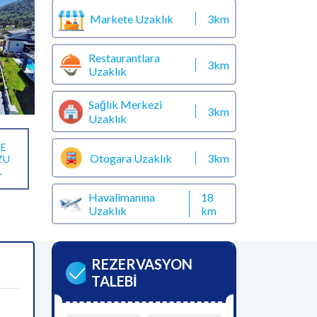
Markete Uzaklık
3km
Restaurantlara
3km
Uzaklık
Sağlık Merkezi
3km
Uzaklık
E
Otogara Uzaklık
3km
ZU
L
Havalimanına
18
Uzaklık
km
REZERVASYON
TALEBİ