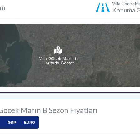
Villa Göcek Ma
um
Konuma G
Villa Göcek Marin B
Haritada Göster
 Göcek Marin B Sezon Fiyatları
GBP
EURO