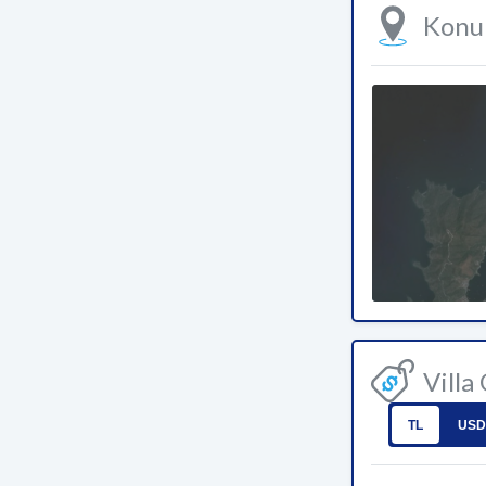
Kon
Villa
TL
USD