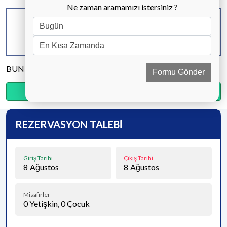
Ne zaman aramamızı istersiniz ?
KAPASİTE
BANYO & WC
YATAK ODASI
4 KİŞİ
3 ADET
2 ADET
BUNU PAYLAŞ
Formu Gönder
Ödemenin %20’sini şimdi, kalanını kapıda öde.
REZERVASYON TALEBİ
Giriş Tarihi
Çıkış Tarihi
8
Ağustos
8
Ağustos
Misafirler
0
Yetişkin,
0
Çocuk