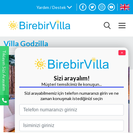
Yardım / Destek
Villa Godzilla
Tıklayın Sizi Arayalım
×
Sizi arayalım!
Müşteri temsilcimiz ile konuşun...
Sizi arayabilmemiz için telefon numaranızı girin ve ne
zaman konuşmak istediğinizi seçin
Tüm Fotoğrafları Göster