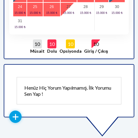
24
25
26
27
28
29
30
31
10
10
10
10
Müsait
Dolu
Opsiyonda
Giriş / Çıkış
Henüz Hiç Yorum Yapılmamış. İlk Yorumu
Sen Yap !