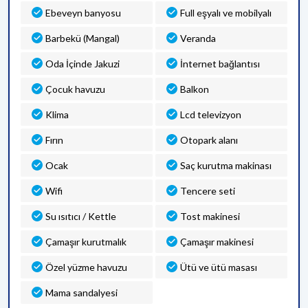
Ebeveyn banyosu
Full eşyalı ve mobilyalı
Barbekü (Mangal)
Veranda
Oda İçinde Jakuzi
İnternet bağlantısı
Çocuk havuzu
Balkon
Klima
Lcd televizyon
Fırın
Otopark alanı
Ocak
Saç kurutma makinası
Wifi
Tencere seti
Su ısıtıcı / Kettle
Tost makinesi
Çamaşır kurutmalık
Çamaşır makinesi
Özel yüzme havuzu
Ütü ve ütü masası
Mama sandalyesi