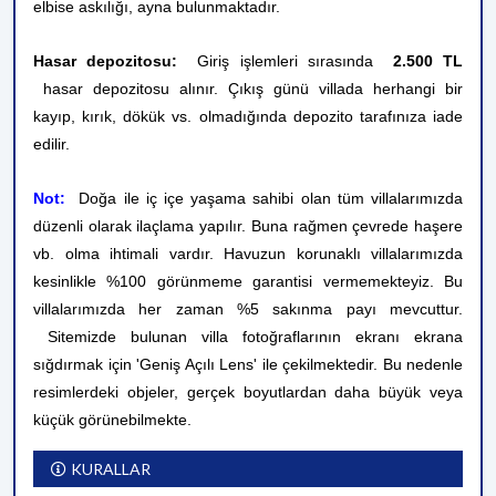
elbise askılığı
,
ayna bulunmaktadır.
Hasar depozitosu:
Giriş işlemleri sırasında
2.500 TL
hasar depozitosu alınır. Çıkış günü villada herhangi bir
kayıp, kırık, dökük vs. olmadığında depozito tarafınıza iade
edilir.
Not:
Doğa ile iç içe yaşama sahibi olan tüm villalarımızda
düzenli olarak ilaçlama yapılır. Buna rağmen çevrede haşere
vb. olma ihtimali vardır. Havuzun korunaklı villalarımızda
kesinlikle %100 görünmeme garantisi vermemekteyiz. Bu
villalarımızda her zaman %5 sakınma payı mevcuttur.
Sitemizde bulunan villa fotoğraflarının ekranı ekrana
sığdırmak için 'Geniş Açılı Lens' ile çekilmektedir. Bu nedenle
resimlerdeki objeler, gerçek boyutlardan daha büyük veya
küçük görünebilmekte.
KURALLAR