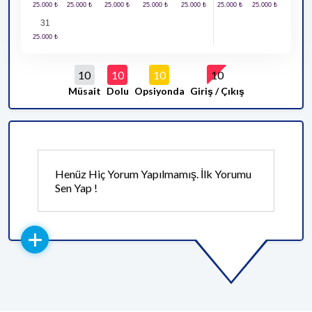
31
10
10
10
10
Müsait
Dolu
Opsiyonda
Giriş / Çıkış
Henüz Hiç Yorum Yapılmamış. İlk Yorumu
Sen Yap !