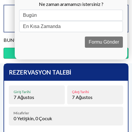
Ne zaman aramamızı istersiniz ?
KAPASİTE
BANYO & WC
YATAK ODASI
8 KİŞİ
2 ADET
4 ADET
BUNU PAYLAŞ
Formu Gönder
Ödemenin %20’sini şimdi, kalanını kapıda öde.
REZERVASYON TALEBİ
Giriş Tarihi
Çıkış Tarihi
7
Ağustos
7
Ağustos
Misafirler
0
Yetişkin,
0
Çocuk