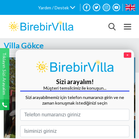
Yardım / Destek
Villa Gökce
Tıklayın Sizi Arayalım
×
Sizi arayalım!
Müşteri temsilcimiz ile konuşun...
Sizi arayabilmemiz için telefon numaranızı girin ve ne
zaman konuşmak istediğinizi seçin
Tüm Fotoğrafları Göster