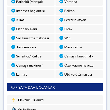
Barbekü (Mangal)
Veranda
İnternet bağlantısı
Balkon
Klima
Lcd televizyon
Otopark alanı
Ocak
Saç kurutma makinası
Wifi
Tencere seti
Masa tenisi
Su ısıtıcı / Kettle
Çamaşır kurutmalık
Çamaşır makinesi
Özel yüzme havuzu
Langırt
Ütü ve ütü masası
FİYATA DAHİL OLANLAR
Elektrik Kullanımı
Su Kullanımı