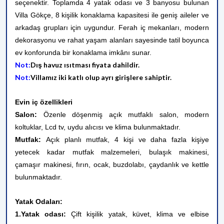
seçenektir. Toplamda 4 yatak odası ve 3 banyosu bulunan
Villa Gökçe, 8 kişilik konaklama kapasitesi ile geniş aileler ve
arkadaş grupları için uygundur. Ferah iç mekanları, modern
dekorasyonu ve rahat yaşam alanları sayesinde tatil boyunca
ev konforunda bir konaklama imkânı sunar.
Not:
Dış havuz ısıtması fiyata dahildir.
Not:
Villamız iki katlı olup ayrı girişlere sahiptir.
Evin iç özellikleri
Salon:
Özenle döşenmiş açık mutfaklı salon, modern
koltuklar, Lcd tv, uydu alıcısı ve klima bulunmaktadır.
Mutfak:
Açık planlı mutfak, 4 kişi ve daha fazla kişiye
yetecek kadar mutfak malzemeleri, bulaşık makinesi,
çamaşır makinesi, fırın, ocak, buzdolabı, çaydanlık ve kettle
bulunmaktadır.
Yatak Odaları:
1.Yatak odası:
Çift kişilik yatak, küvet, klima
ve elbise