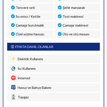
Tencere seti
Şehir manzaralı
Su ısıtıcı / Kettle
Tost makinesi
Çamaşır kurutmalık
Çamaşır makinesi
Özel yüzme havuzu
Ütü ve ütü masası
FİYATA DAHİL OLANLAR
Elektrik Kullanımı
Su Kullanımı
İnternet
Havuz ve Bahçe Bakımı
Tüpgaz