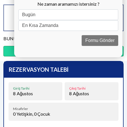
Ne zaman aramamızı istersiniz ?
KAPASİTE
BANYO & WC
YATAK ODASI
8 KİŞİ
4 ADET
4 ADET
BUNU PAYLAŞ
Formu Gönder
Ödemenin %20’sini şimdi, kalanını kapıda öde.
REZERVASYON TALEBİ
Giriş Tarihi
Çıkış Tarihi
8
Ağustos
8
Ağustos
Misafirler
0
Yetişkin,
0
Çocuk