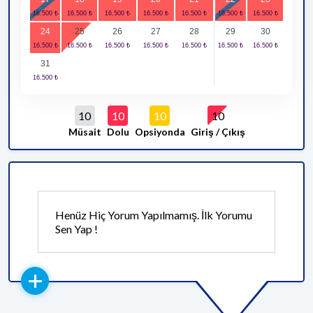
24
25
26
27
28
29
30
31
10
10
10
10
Müsait
Dolu
Opsiyonda
Giriş / Çıkış
Henüz Hiç Yorum Yapılmamış. İlk Yorumu
Sen Yap !