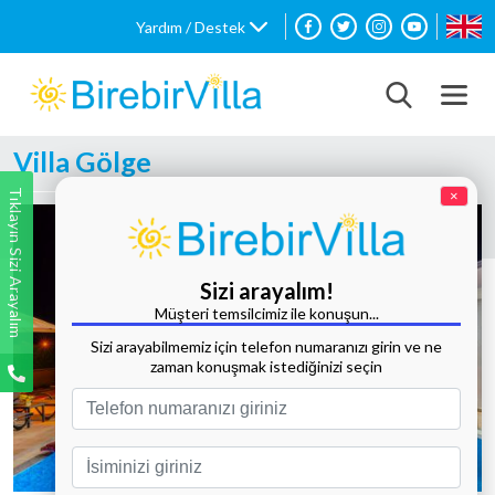
Yardım / Destek
Villa Gölge
Tıklayın Sizi Arayalım
×
Sizi arayalım!
Müşteri temsilcimiz ile konuşun...
Sizi arayabilmemiz için telefon numaranızı girin ve ne
zaman konuşmak istediğinizi seçin
Tüm Fotoğrafları Göster