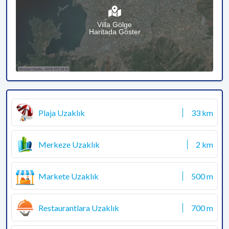
Villa Gölge
Haritada Göster
Plaja Uzaklık
33 km
Merkeze Uzaklık
2 km
Markete Uzaklık
500 m
Restaurantlara Uzaklık
700 m