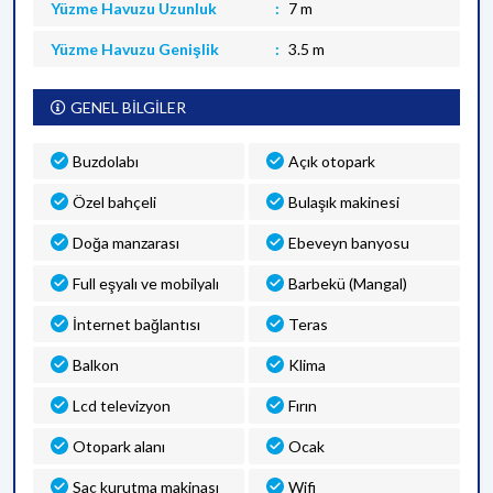
Yüzme Havuzu Uzunluk
7 m
Yüzme Havuzu Genişlik
3.5 m
GENEL BİLGİLER
Buzdolabı
Açık otopark
Özel bahçeli
Bulaşık makinesi
Doğa manzarası
Ebeveyn banyosu
Full eşyalı ve mobilyalı
Barbekü (Mangal)
İnternet bağlantısı
Teras
Balkon
Klima
Lcd televizyon
Fırın
Otopark alanı
Ocak
Saç kurutma makinası
Wifi