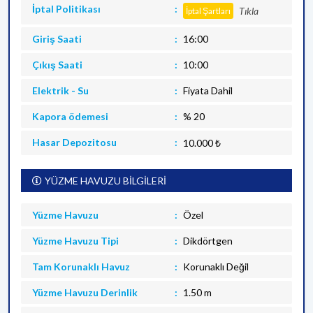
İptal Politikası
Tıkla
İptal Şartları
Giriş Saati
16:00
Çıkış Saati
10:00
Elektrik - Su
Fiyata Dahil
Kapora ödemesi
% 20
Hasar Depozitosu
10.000 ₺
YÜZME HAVUZU BİLGİLERİ
Yüzme Havuzu
Özel
Yüzme Havuzu Tipi
Dikdörtgen
Tam Korunaklı Havuz
Korunaklı Değil
Yüzme Havuzu Derinlik
1.50 m