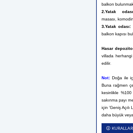
balkon bulunmak
2.Yatak odası
masası, komodin,
3.Yatak odası:
balkon kapısı bu
Hasar depozito
villada herhangi
edilir.
Not:
Doğa ile i
Buna rağmen çev
kesinlikle %10
sakınma payı me
için ’Geniş Açılı
daha büyük veya
KURALLAR