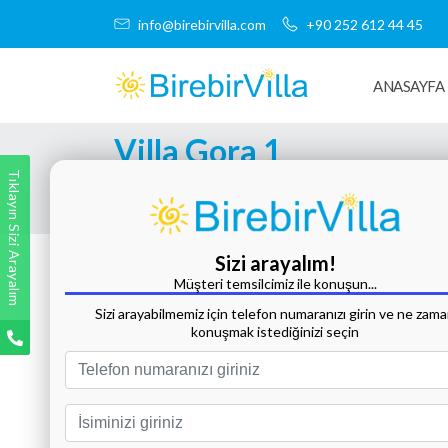
info@birebirvilla.com
+90 252 612 44 45
ANASAYFA
Villa Gora 1
Tıklayın Sizi Arayalım
Tüm Fotoğrafları Göster
Sizi arayalım!
Müşteri temsilcimiz ile konuşun...
Sizi arayabilmemiz için telefon numaranızı girin ve ne zam
konuşmak istediğinizi seçin