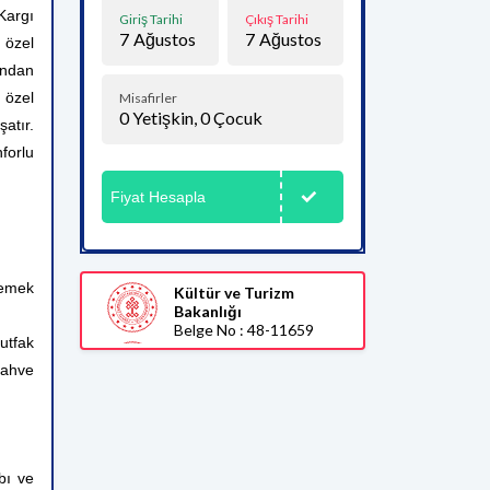
argı
Giriş Tarihi
Çıkış Tarihi
7
Ağustos
7
Ağustos
özel
ğından
, özel
Misafirler
0
Yetişkin,
0
Çocuk
atır.
nforlu
Fiyat Hesapla
yemek
Kültür ve Turizm
Bakanlığı
Belge No : 48-11659
utfak
kahve
bı ve