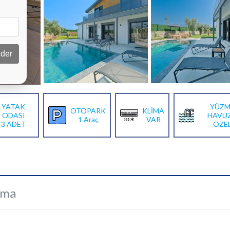
der
YATAK
YÜZM
OTOPARK
KLİMA
ODASI
HAVU
1 Araç
VAR
3 ADET
ÖZE
ama