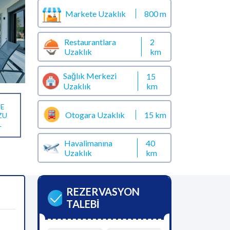
Markete Uzaklık
800 m
Restaurantlara
2
Uzaklık
km
Sağlık Merkezi
15
km
Uzaklık
E
Otogara Uzaklık
15 km
ZU
L
Havalimanına
40
Uzaklık
km
REZERVASYON
TALEBİ