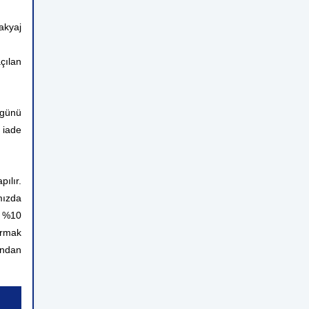
kyaj
çılan
 günü
 iade
ılır.
mızda
n %10
ırmak
rından