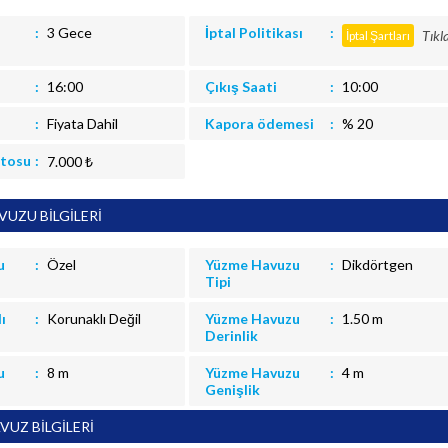
3 Gece
İptal Politikası
Tıkl
İptal Şartları
16:00
Çıkış Saati
10:00
Fiyata Dahil
Kapora ödemesi
% 20
itosu
7.000 ₺
UZU BİLGİLERİ
u
Özel
Yüzme Havuzu
Dikdörtgen
Tipi
ı
Korunaklı Değil
Yüzme Havuzu
1.50 m
Derinlik
u
8 m
Yüzme Havuzu
4 m
Genişlik
VUZ BİLGİLERİ