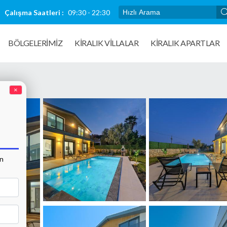
Çalışma Saatleri :
09:30 - 22:30
BÖLGELERİMİZ
KIRALIK VILLALAR
KİRALIK APARTLAR
×
an