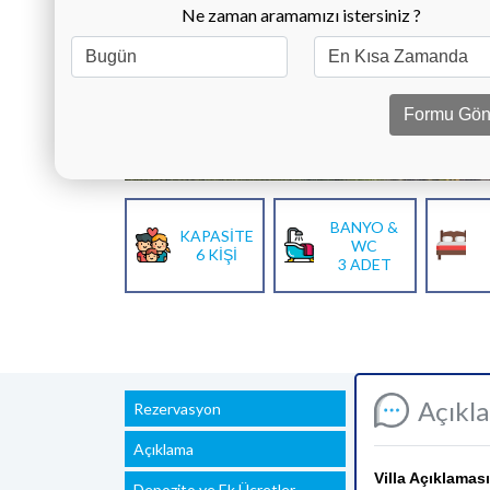
Ne zaman aramamızı istersiniz ?
Formu Gön
BANYO &
KAPASİTE
WC
6 KİŞİ
3 ADET
Açıkl
Rezervasyon
Açıklama
Villa Açıklaması
Depozito ve Ek Ücretler