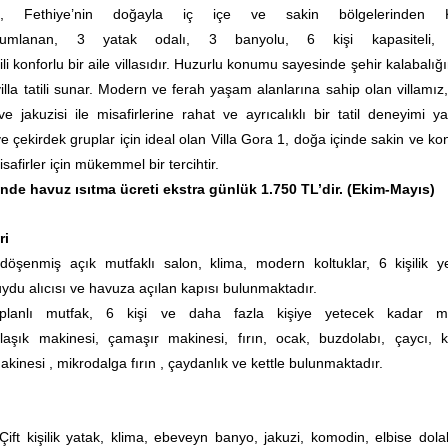
, Fethiye’nin doğayla iç içe ve sakin bölgelerinden K
numlanan, 3 yatak odalı, 3 banyolu, 6 kişi kapasiteli, 
li konforlu bir aile villasıdır. Huzurlu konumu sayesinde şehir kalabalı
 villa tatili sunar. Modern ve ferah yaşam alanlarına sahip olan villamız
jakuzisi ile misafirlerine rahat ve ayrıcalıklı bir tatil deneyimi yaş
 ve çekirdek gruplar için ideal olan Villa Gora 1, doğa içinde sakin ve ko
isafirler için mükemmel bir tercihtir.
de havuz ısıtma ücreti ekstra günlük 1.750 TL’dir. (Ekim-Mayıs)
ri
öşenmiş açık mutfaklı salon, klima, modern koltuklar, 6 kişilik 
uydu alıcısı ve havuza açılan kapısı bulunmaktadır.
planlı mutfak, 6 kişi ve daha fazla kişiye yetecek kadar m
laşık makinesi, çamaşır makinesi, fırın, ocak, buzdolabı, çaycı, 
akinesi , mikrodalga fırın , çaydanlık ve kettle bulunmaktadır.
ift kişilik yatak, klima, ebeveyn banyo,
jakuzi,
komodin, elbise dola