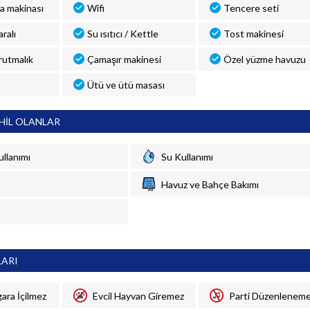
a makinası
Wifi
Tencere seti
ralı
Su ısıtıcı / Kettle
Tost makinesi
rutmalık
Çamaşır makinesi
Özel yüzme havuzu
Ütü ve ütü masası
HİL OLANLAR
ullanımı
Su Kullanımı
Havuz ve Bahçe Bakımı
LARI
gara İçilmez
Evcil Hayvan Giremez
Parti Düzenlenem