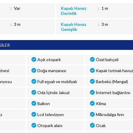
Var
Kapalı Havuz
1 m
Derinlik
3 m
Kapalı Havuz
3 m
Genişlik
GİLER
Açık otopark
Özel bahçeli
inesi
Doğa manzarası
Kapalı Isıtmalı havuz
anyosu
Full eşyalı ve mobilyalı
Barbekü (Mangal)
Oda İçinde Jakuzi
İnternet bağlantısı
Balkon
Klima
uz
Lcd televizyon
Mikrodalga fırın
Otopark alanı
Ocak