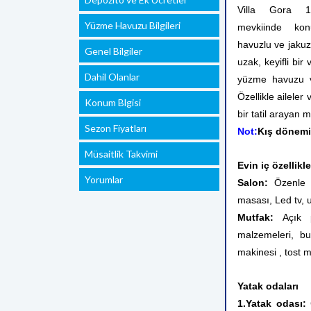
Villa Gora 1
Yüzme Havuzu Bilgileri
mevkiinde ko
havuzlu ve jakuzi
Genel Bilgiler
uzak, keyifli bir
Dahil Olanlar
yüzme havuzu ve 
Özellikle aileler
Konum Blgisi
bir tatil arayan m
Sezon Fiyatları
Not:
Kış dönemin
Müsaitlik Takvimi
Evin iç özellikle
Yorumlar
Salon:
Özenle d
masası, Led tv, 
Mutfak:
Açık 
malzemeleri, bu
makinesi , tost m
Yatak odaları
1.Yatak odası:
Ç