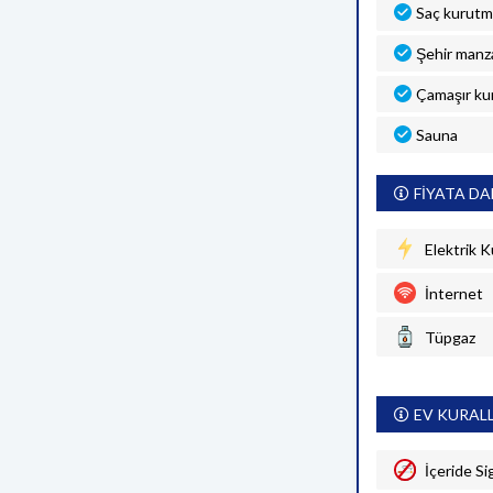
Saç kurutm
Şehir manza
Çamaşır ku
Sauna
FİYATA DA
Elektrik K
İnternet
Tüpgaz
EV KURAL
İçeride Si