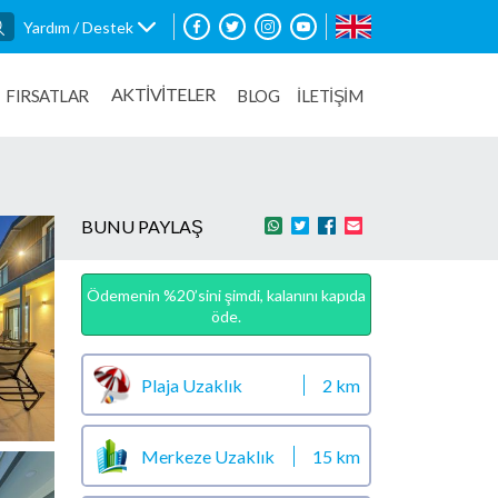
Yardım / Destek
AKTİVİTELER
FIRSATLAR
BLOG
İLETİŞİM
BUNU PAYLAŞ
Ödemenin %20’sini şimdi, kalanını kapıda
öde.
Plaja Uzaklık
2 km
Merkeze Uzaklık
15 km