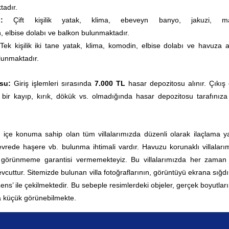
tadır.
:
Çift kişilik yatak, klima, ebeveyn banyo, jakuzi, ma
 elbise dolabı ve balkon bulunmaktadır.
Tek kişilik iki tane yatak, klima, komodin, elbise dolabı ve havuza a
lunmaktadır.
su:
Giriş işlemleri sırasında
7.000
TL
hasar depozitosu alınır. Çıkış
 bir kayıp, kırık, dökük vs. olmadığında hasar depozitosu tarafınıza
ç içe konuma sahip olan tüm villalarımızda düzenli olarak ilaçlama yap
rede haşere vb. bulunma ihtimali vardır. Havuzu korunaklı villaları
0 görünmeme garantisi vermemekteyiz. Bu villalarımızda her zama
vcuttur.
Sitemizde bulunan villa fotoğraflarının, görüntüyü ekrana sığd
 Lens’ ile çekilmektedir. Bu sebeple resimlerdeki objeler, gerçek boyutla
 küçük görünebilmekte.