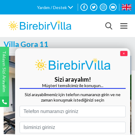
Yardım / Destek
Villa Gora 11
Tıklayın Sizi Arayalım
×
Sizi arayalım!
Müşteri temsilcimiz ile konuşun...
Sizi arayabilmemiz için telefon numaranızı girin ve ne
zaman konuşmak istediğinizi seçin
Tüm Fotoğrafları Göster