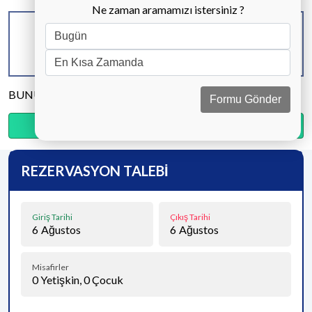
Ne zaman aramamızı istersiniz ?
KAPASİTE
BANYO & WC
YATAK ODASI
8 KİŞİ
3 ADET
4 ADET
BUNU PAYLAŞ
Formu Gönder
Ödemenin %20’sini şimdi, kalanını kapıda öde.
REZERVASYON TALEBİ
Giriş Tarihi
Çıkış Tarihi
6
Ağustos
6
Ağustos
Misafirler
0
Yetişkin,
0
Çocuk