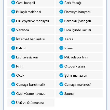
Özel bahçeli
Park Yatağı
Bulaşık makinesi
Ebeveyn banyosu
Full eşyalı ve mobilyalı
Barbekü (Mangal)
Veranda
Oda İçinde Jakuzi
İnternet bağlantısı
Teras
Balkon
Klima
Lcd televizyon
Mikrodalga fırın
Fırın
Otopark alanı
Ocak
Şehir manzaralı
Çamaşır kurutmalık
Çamaşır makinesi
Özel yüzme havuzu
Sauna
Ütü ve ütü masası