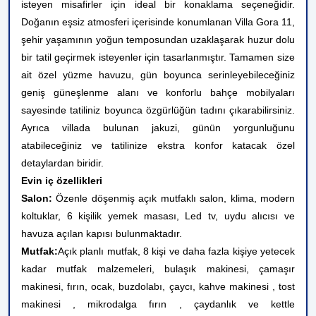
isteyen misafirler için ideal bir konaklama seçeneğidir.
Doğanın eşsiz atmosferi içerisinde konumlanan Villa Gora 11,
şehir yaşamının yoğun temposundan uzaklaşarak huzur dolu
bir tatil geçirmek isteyenler için tasarlanmıştır. Tamamen size
ait özel yüzme havuzu, gün boyunca serinleyebileceğiniz
geniş güneşlenme alanı ve konforlu bahçe mobilyaları
sayesinde tatiliniz boyunca özgürlüğün tadını çıkarabilirsiniz.
Ayrıca villada bulunan jakuzi, günün yorgunluğunu
atabileceğiniz ve tatilinize ekstra konfor katacak özel
detaylardan biridir.
Evin iç özellikleri
Salon:
Özenle döşenmiş açık mutfaklı salon, klima, modern
koltuklar, 6 kişilik yemek masası, Led tv, uydu alıcısı ve
havuza açılan kapısı bulunmaktadır.
Mutfak:
Açık planlı mutfak, 8 kişi ve daha fazla kişiye yetecek
kadar mutfak malzemeleri, bulaşık makinesi, çamaşır
makinesi, fırın, ocak, buzdolabı, çaycı, kahve makinesi , tost
makinesi , mikrodalga fırın , çaydanlık ve kettle