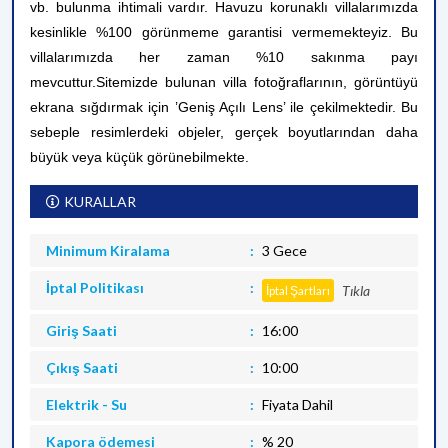
vb. bulunma ihtimali vardır. Havuzu korunaklı villalarımızda
kesinlikle %100 görünmeme garantisi vermemekteyiz. Bu
villalarımızda her zaman %10 sakınma payı
mevcuttur.
Sitemizde bulunan villa fotoğraflarının, görüntüyü
ekrana sığdırmak için ’Geniş Açılı Lens’ ile çekilmektedir. Bu
sebeple resimlerdeki objeler, gerçek boyutlarından daha
büyük veya küçük görünebilmekte.
KURALLAR
Minimum Kiralama
3 Gece
İptal Politikası
Tıkla
İptal Şartları
Giriş Saati
16:00
Çıkış Saati
10:00
Elektrik - Su
Fiyata Dahil
Kapora ödemesi
% 20