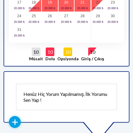
17
18
19
20
21
22
23
24
25
26
27
28
29
30
31
10
10
10
10
Müsait
Dolu
Opsiyonda
Giriş / Çıkış
Henüz Hiç Yorum Yapılmamış. İlk Yorumu
Sen Yap !