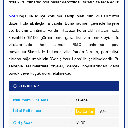
dökük vs. olmadığında hasar depozitosu tarafınıza iade edilir.
Not:
Doğa ile iç içe konuma sahip olan tüm villalarımızda
düzenli olarak ilaçlama yapılır. Buna rağmen çevrede haşere
vb. bulunma ihtimali vardır. Havuzu korunaklı villalarımızda
kesinlikle %100 görünmeme garantisi vermemekteyiz. Bu
villalarımızda her zaman %10 sakınma payı
mevcuttur.
Sitemizde bulunan villa fotoğraflarının, görüntüyü
ekrana sığdırmak için ’Geniş Açılı Lens’ ile çekilmektedir. Bu
sebeple resimlerdeki objeler, gerçek boyutlarından daha
büyük veya küçük görünebilmekte.
KURALLAR
Minimum Kiralama
3 Gece
İptal Politikası
Tıkla
İptal Şartları
Giriş Saati
16:00