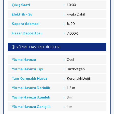
Çıkış Saati
10:00
Elektrik - Su
Fiyata Dahil
Kapora ödemesi
% 20
Hasar Depozitosu
7.000 ₺
YÜZME HAVUZU BİLGİLERİ
Yüzme Havuzu
Özel
Yüzme Havuzu Tipi
Dikdörtgen
Tam Korunaklı Havuz
Korunaklı Değil
Yüzme Havuzu Derinlik
1.5 m
Yüzme Havuzu Uzunluk
8 m
Yüzme Havuzu Genişlik
4 m