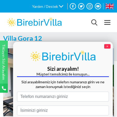
Yardım / Destek
Villa Gora 12
Tıklayın Sizi Arayalım
×
Sizi arayalım!
Müşteri temsilcimiz ile konuşun...
Sizi arayabilmemiz için telefon numaranızı girin ve ne
zaman konuşmak istediğinizi seçin
Tüm Fotoğrafları Göster