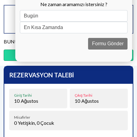
Ne zaman aramamızı istersiniz ?
KAPASİTE
BANYO & WC
YATAK ODASI
8 KİŞİ
3 ADET
4 ADET
BUNU PAYLAŞ
Formu Gönder
Ödemenin %20’sini şimdi, kalanını kapıda öde.
REZERVASYON TALEBİ
Giriş Tarihi
Çıkış Tarihi
10
Ağustos
10
Ağustos
Misafirler
0
Yetişkin,
0
Çocuk