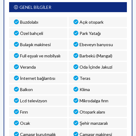
GENEL BİLGİLER
Buzdolabı
Açık otopark
Özel bahçeli
Park Yatağı
Bulaşık makinesi
Ebeveyn banyosu
Full eşyalı ve mobilyalı
Barbekü (Mangal)
Veranda
Oda İçinde Jakuzi
İnternet bağlantısı
Teras
Balkon
Klima
Lcd televizyon
Mikrodalga fırın
Fırın
Otopark alanı
Ocak
Şehir manzaralı
Çamaşır kurutmalık
Çamaşır makinesi