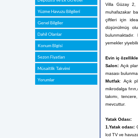
Villa Güzay 2
,
Yüzme Havuzu Bilgileri
muhafazakar bala
çiftleri için id
Genel Bilgiler
düşünülmüş olu
Dahil Olanlar
bulunmaktadır.
yemekler yiyebilir,
Konum Blgisi
Sezon Fiyatları
Evin iç özellikle
Salon:
Açık plan
Müsaitlik Takvimi
masası bulunmakt
Yorumlar
Mutfak
: Açık pl
mikrodalga fırın,
takımı, tencere
mevcuttur.
Yatak Odası:
1.Yatak odası:
lcd TV ve havuza