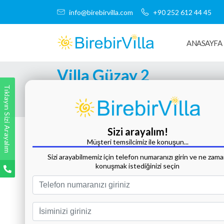
info@birebirvilla.com
+90 252 612 44 45
ANASAYFA
Villa Güzay 2
Tıklayın Sizi Arayalım
Tüm Fotoğrafları Göster
Sizi arayalım!
Müşteri temsilcimiz ile konuşun...
Sizi arayabilmemiz için telefon numaranızı girin ve ne zam
konuşmak istediğinizi seçin