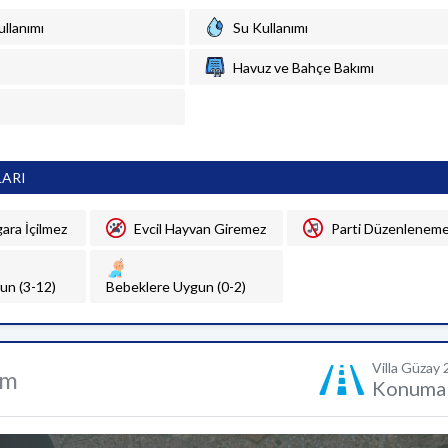
ullanımı
Su Kullanımı
Havuz ve Bahçe Bakımı
LARI
gara İçilmez
Evcil Hayvan Giremez
Parti Düzenlenem
un (3-12)
Bebeklere Uygun (0-2)
Villa Güzay 
um
Konuma 