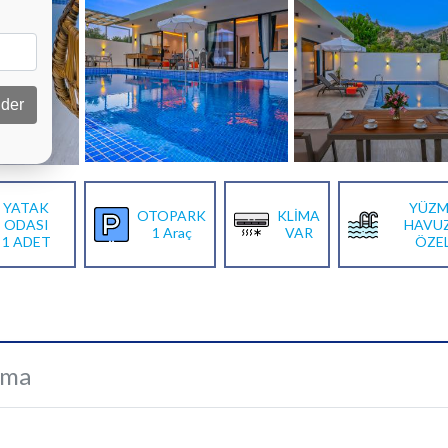
der
YATAK
YÜZM
OTOPARK
KLİMA
ODASI
HAVU
1 Araç
VAR
1 ADET
ÖZE
ama