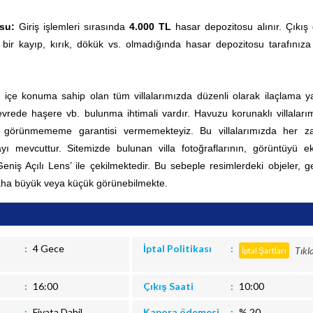
su:
Giriş işlemleri sırasında
4.000 TL
hasar depozitosu alınır. Çıkış
 bir kayıp, kırık, dökük vs. olmadığında hasar depozitosu tarafınıza
ç içe konuma sahip olan tüm villalarımızda düzenli olarak ilaçlama yap
rede haşere vb. bulunma ihtimali vardır. Havuzu korunaklı villaları
0 görünmememe garantisi vermemekteyiz. Bu villalarımızda her 
ı mevcuttur.
Sitemizde bulunan villa fotoğraflarının, görüntüyü e
Geniş Açılı Lens’ ile çekilmektedir. Bu sebeple resimlerdeki objeler, g
aha büyük veya küçük görünebilmekte.
4 Gece
İptal Politikası
Tıkl
İptal Şartları
16:00
Çıkış Saati
10:00
Fiyata Dahil
Kapora ödemesi
% 20