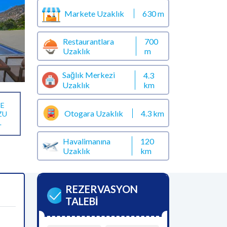
Markete Uzaklık
630 m
Restaurantlara
700
Uzaklık
m
Sağlık Merkezi
4.3
km
Uzaklık
E
Otogara Uzaklık
4.3 km
ZU
L
Havalimanına
120
Uzaklık
km
REZERVASYON
TALEBİ