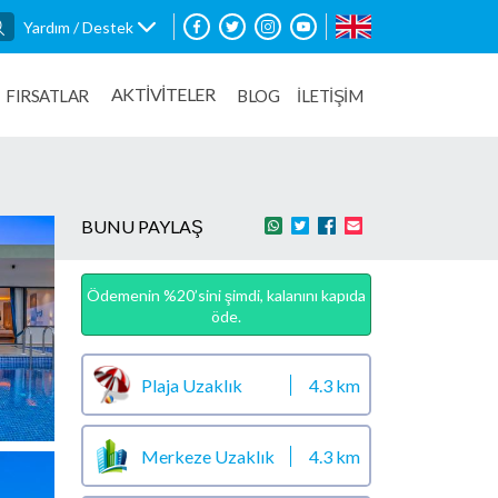
Yardım / Destek
AKTİVİTELER
FIRSATLAR
BLOG
İLETİŞİM
BUNU PAYLAŞ
Ödemenin %20’sini şimdi, kalanını kapıda
öde.
Plaja Uzaklık
4.3 km
Merkeze Uzaklık
4.3 km