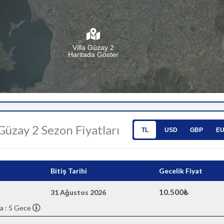
Villa Güzay 2
Haritada Göster
 Güzay 2 Sezon Fiyatları
TL
USD
GBP
E
Bitiş Tarihi
Gecelik Fiyat
10.500₺
31 Ağustos 2026
a : 5 Gece