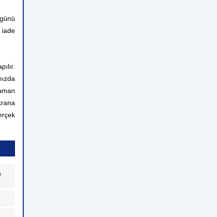
 günü
 iade
ılır.
mızda
zaman
krana
erçek
a