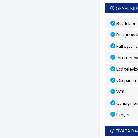
GENEL BİL
Buzdolabı
Bulaşık mak
Full eşyalı 
İnternet ba
Lcd televiz
Otopark al
Wifi
Çamaşır ku
Langırt
FİYATA DA