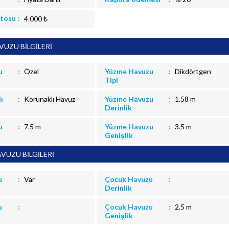
itosu
4.000 ₺
UZU BİLGİLERİ
u
Özel
Yüzme Havuzu
Dikdörtgen
Tipi
ı
Korunaklı Havuz
Yüzme Havuzu
1.58 m
Derinlik
u
7.5 m
Yüzme Havuzu
3.5 m
Genişlik
VUZU BİLGİLERİ
u
Var
Çocuk Havuzu
Derinlik
u
Çocuk Havuzu
2.5 m
Genişlik