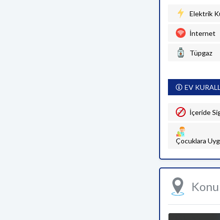
Elektrik K
İnternet
Tüpgaz
EV KURAL
İçeride Si
Çocuklara Uyg
Kon