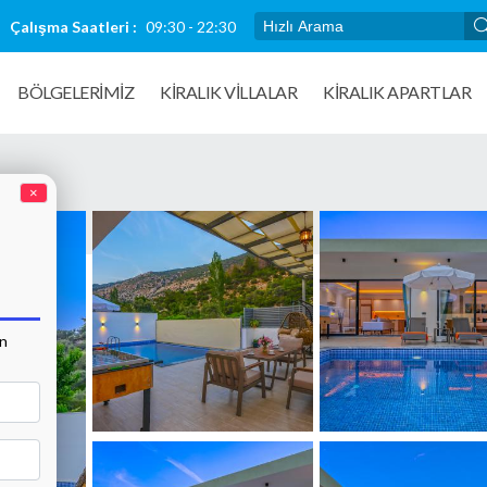
Çalışma Saatleri :
09:30 - 22:30
BÖLGELERİMİZ
KIRALIK VILLALAR
KİRALIK APARTLAR
×
an