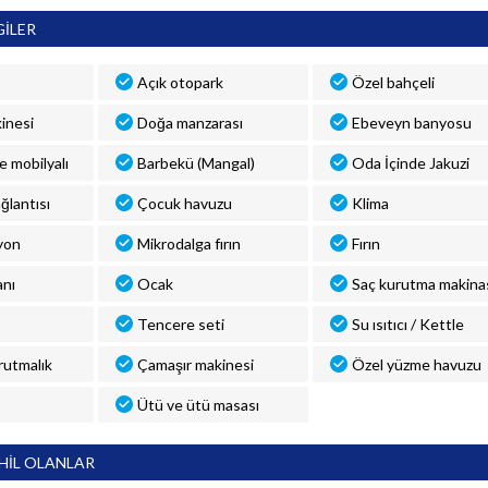
GİLER
Açık otopark
Özel bahçeli
inesi
Doğa manzarası
Ebeveyn banyosu
ve mobilyalı
Barbekü (Mangal)
Oda İçinde Jakuzi
ğlantısı
Çocuk havuzu
Klima
yon
Mikrodalga fırın
Fırın
anı
Ocak
Saç kurutma makina
Tencere seti
Su ısıtıcı / Kettle
rutmalık
Çamaşır makinesi
Özel yüzme havuzu
Ütü ve ütü masası
HİL OLANLAR