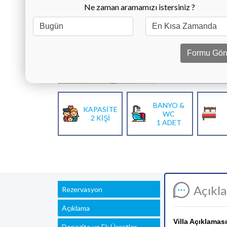
Ne zaman aramamızı istersiniz ?
Formu Gön
BANYO &
KAPASİTE
WC
2 KİŞİ
1 ADET
Açıkl
Rezervasyon
Açıklama
Villa Açıklaması
Depozito ve Ek Ücretler