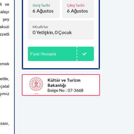
li ve
Giriş Tarihi
Çıkış Tarihi
6
Ağustos
6
Ağustos
alayı
r şey
akuzi
Misafirler
0
Yetişkin,
0
Çocuk
zetli
Fiyat Hesapla
yemek
ttle,
Kültür ve Turizm
Bakanlığı
 çatal
Belge No : 07-3668
şımız
sası,