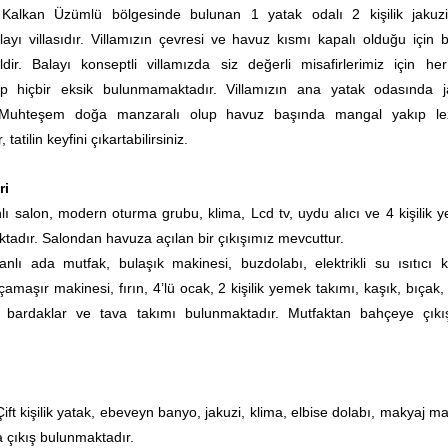
 Kalkan Üzümlü bölgesinde bulunan 1 yatak odalı 2 kişilik jakuzi
yı villasıdır. Villamızın çevresi ve havuz kısmı kapalı olduğu için b
ealdir. Balayı konseptli villamızda siz değerli misafirlerimiz için he
p hiçbir eksik bulunmamaktadır. Villamızın ana yatak odasında j
 Muhteşem doğa manzaralı olup havuz başında mangal yakıp lez
 tatilin keyfini çıkartabilirsiniz.
ri
lı salon, modern oturma grubu, klima, Lcd tv, uydu alıcı ve 4 kişilik 
adır. Salondan havuza açılan bir çıkışımız mevcuttur.
anlı ada mutfak, bulaşık makinesi, buzdolabı, elektrikli su ısıtıcı ke
çamaşır makinesi, fırın, 4’lü ocak, 2 kişilik yemek takımı, kaşık, bıçak,
, bardaklar ve tava takımı bulunmaktadır. Mutfaktan bahçeye çıkı
Çift kişilik yatak, ebeveyn banyo, jakuzi,
klima, elbise dolabı, makyaj ma
 çıkış bulunmaktadır.