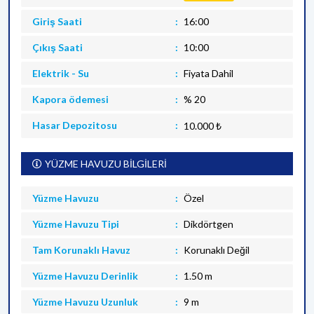
Giriş Saati
16:00
Çıkış Saati
10:00
Elektrik - Su
Fiyata Dahil
Kapora ödemesi
% 20
Hasar Depozitosu
10.000 ₺
YÜZME HAVUZU BİLGİLERİ
Yüzme Havuzu
Özel
Yüzme Havuzu Tipi
Dikdörtgen
Tam Korunaklı Havuz
Korunaklı Değil
Yüzme Havuzu Derinlik
1.50 m
Yüzme Havuzu Uzunluk
9 m