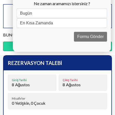
Ne zaman aramamızı istersiniz ?
KAPASİTE
BANYO & WC
YATAK ODASI
10 KİŞİ
5 ADET
5 ADET
BUNU PAYLAŞ
Formu Gönder
Ödemenin %20’sini şimdi, kalanını kapıda öde.
REZERVASYON TALEBİ
Giriş Tarihi
Çıkış Tarihi
8
Ağustos
8
Ağustos
Misafirler
0
Yetişkin,
0
Çocuk