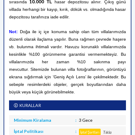
10.000
sırasında
TL
hasar depozitosu alınır. Çıkış günü
villada herhangi bir kayıp, kırık, dökük vs. olmadığında hasar
depozitosu tarafınıza iade edilir.
Not:
Doğa ile iç içe konuma sahip olan tüm villalarımızda
düzenli olarak ilaçlama yapılır. Buna rağmen çevrede haşere
vb. bulunma ihtimali vardır. Havuzu korunaklı villalarımızda
kesinlikle %100 görünmeme garantisi vermemekteyiz. Bu
villalarımızda her zaman %10 sakınma payı
mevcuttur.
Sitemizde bulunan villa fotoğraflarının, görüntüyü
ekrana sığdırmak için ’Geniş Açılı Lens’ ile çekilmektedir. Bu
sebeple resimlerdeki objeler, gerçek boyutlarından daha
büyük veya küçük görünebilmekte.
KURALLAR
Minimum Kiralama
3 Gece
İptal Politikası
Tıkla
İptal Şartları