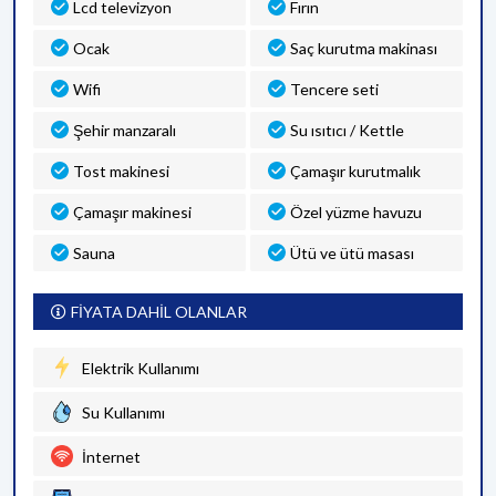
Lcd televizyon
Fırın
Ocak
Saç kurutma makinası
Wifi
Tencere seti
Şehir manzaralı
Su ısıtıcı / Kettle
Tost makinesi
Çamaşır kurutmalık
Çamaşır makinesi
Özel yüzme havuzu
Sauna
Ütü ve ütü masası
FİYATA DAHİL OLANLAR
Elektrik Kullanımı
Su Kullanımı
İnternet