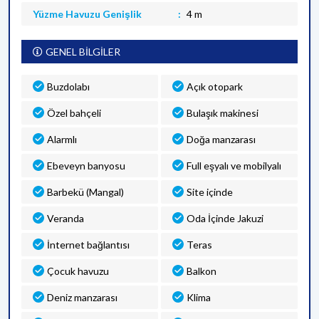
Yüzme Havuzu Genişlik
4 m
GENEL BİLGİLER
Buzdolabı
Açık otopark
Özel bahçeli
Bulaşık makinesi
Alarmlı
Doğa manzarası
Ebeveyn banyosu
Full eşyalı ve mobilyalı
Barbekü (Mangal)
Site içinde
Veranda
Oda İçinde Jakuzi
İnternet bağlantısı
Teras
Çocuk havuzu
Balkon
Deniz manzarası
Klima