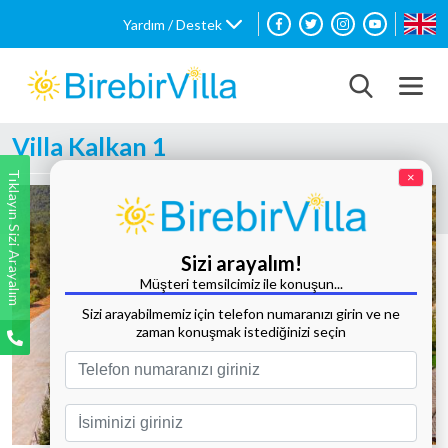
Yardım / Destek
Villa Kalkan 1
Tıklayın Sizi Arayalım
×
Sizi arayalım!
Müşteri temsilcimiz ile konuşun...
Sizi arayabilmemiz için telefon numaranızı girin ve ne
zaman konuşmak istediğinizi seçin
Tüm Fotoğrafları Göster