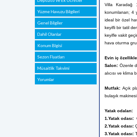
Depozito ve Ek Ücretler
Villa Karadağ 
Yüzme Havuzu Bilgileri
konumlanan; 4 ya
ideal bir özel ha
Genel Bilgiler
keyifli bir tatil
Dahil Olanlar
keyifle vakit geç
hava oturma grupl
Konum Blgisi
Sezon Fiyatları
Evin iç özellikle
Salon:
Özenle dö
Müsaitlik Takvimi
alıcısı ve klima 
Yorumlar
Mutfak:
Açık pla
bulaşık makinesi
Yatak odaları:
1.Yatak odası:
2.Yatak odası:
3.Yatak odası:
T