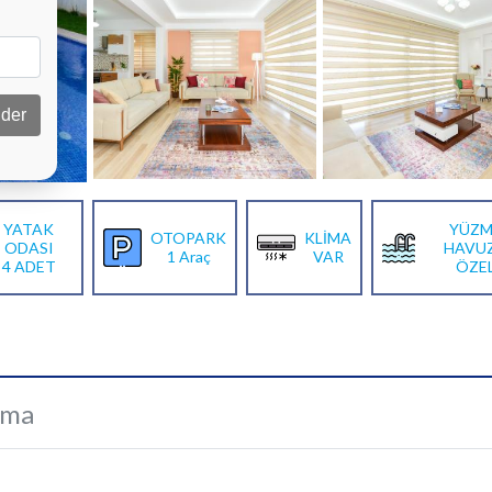
der
YATAK
YÜZM
OTOPARK
KLİMA
ODASI
HAVU
1 Araç
VAR
4 ADET
ÖZE
ama