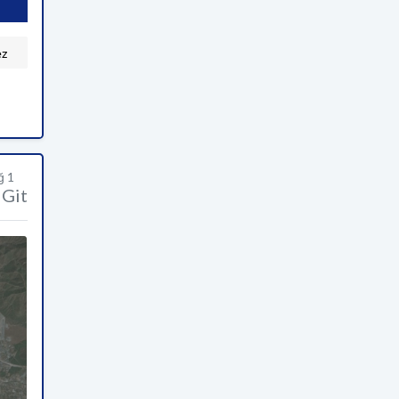
ez
ğ 1
Git