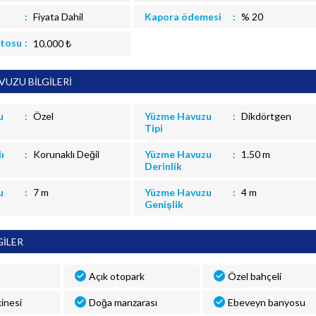
Fiyata Dahil
Kapora ödemesi
% 20
itosu
10.000 ₺
UZU BİLGİLERİ
u
Özel
Yüzme Havuzu
Dikdörtgen
Tipi
ı
Korunaklı Değil
Yüzme Havuzu
1.50 m
Derinlik
u
7 m
Yüzme Havuzu
4 m
Genişlik
GİLER
Açık otopark
Özel bahçeli
inesi
Doğa manzarası
Ebeveyn banyosu