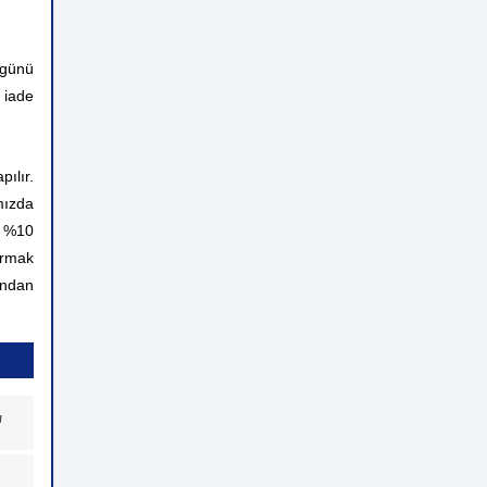
 günü
 iade
ılır.
mızda
n %10
ırmak
rından
a