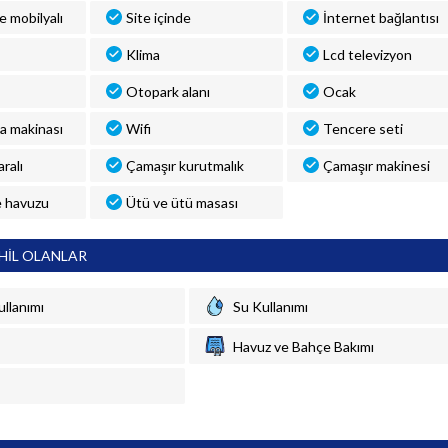
ve mobilyalı
Site içinde
İnternet bağlantısı
Klima
Lcd televizyon
Otopark alanı
Ocak
a makinası
Wifi
Tencere seti
ralı
Çamaşır kurutmalık
Çamaşır makinesi
 havuzu
Ütü ve ütü masası
HİL OLANLAR
ullanımı
Su Kullanımı
Havuz ve Bahçe Bakımı