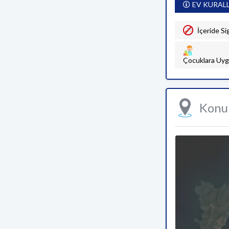
EV KURAL
İçeride Si
Çocuklara Uyg
Kon