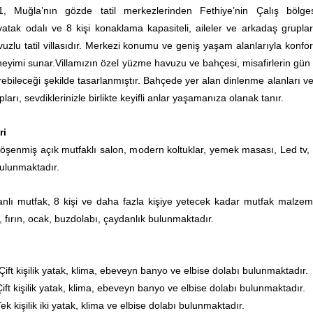
1, Muğla’nın gözde tatil merkezlerinden Fethiye’nin Çalış bölge
tak odalı ve 8 kişi konaklama kapasiteli, aileler ve arkadaş grupları
vuzlu tatil villasıdır. Merkezi konumu ve geniş yaşam alanlarıyla konfor
 deneyimi sunar.Villamızın özel yüzme havuzu ve bahçesi, misafirlerin gü
irebileceği şekilde tasarlanmıştır. Bahçede yer alan dinlenme alanları v
arı, sevdiklerinizle birlikte keyifli anlar yaşamanıza olanak tanır.
ri
şenmiş açık mutfaklı salon, modern koltuklar, yemek masası, Led tv,
bulunmaktadır.
nlı mutfak, 8 kişi ve daha fazla kişiye yetecek kadar mutfak malzeme
, fırın, ocak, buzdolabı, çaydanlık bulunmaktadır.
Çift kişilik yatak
, klima, ebeveyn banyo ve elbise dolabı bulunmaktadır.
Çift kişilik yatak, klima, ebeveyn banyo ve elbise dolabı bulunmaktadır.
ek kişilik iki yatak, klima ve elbise dolabı bulunmaktadır.