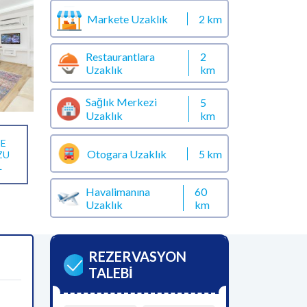
Markete Uzaklık
2 km
Restaurantlara
2
Uzaklık
km
Sağlık Merkezi
5
km
Uzaklık
E
Otogara Uzaklık
5 km
ZU
L
Havalimanına
60
Uzaklık
km
REZERVASYON
TALEBİ