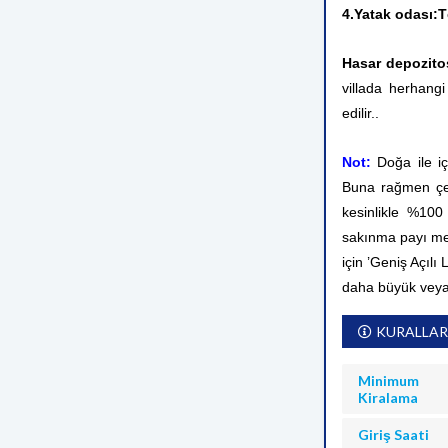
4.Yatak odası:T
Hasar depozito
villada herhangi
edilir.
.
Not:
Doğa ile i
Buna rağmen çev
kesinlikle %10
sakınma payı me
için ’Geniş Açılı
daha büyük veya
KURALLAR
Minimum
Kiralama
Giriş Saati