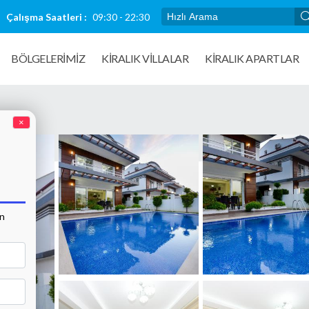
Çalışma Saatleri :
09:30 - 22:30
BÖLGELERİMİZ
KIRALIK VILLALAR
KİRALIK APARTLAR
×
an