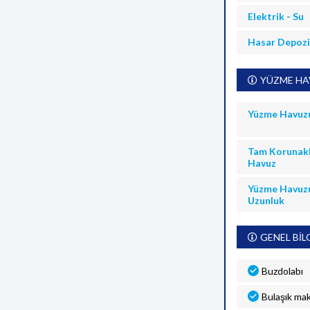
Elektrik - Su
Hasar Depoz
YÜZME HAV
Yüzme Havuz
Tam Korunakl
Havuz
Yüzme Havuz
Uzunluk
GENEL BİL
Buzdolabı
Bulaşık mak