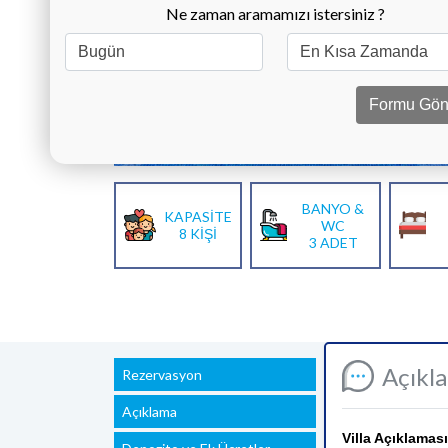
Ne zaman aramamızı istersiniz ?
Formu Gön
BANYO &
KAPASİTE
WC
8 KİŞİ
3 ADET
Açıkl
Rezervasyon
Açıklama
Villa Açıklaması