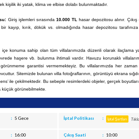
ek kişilik iki yatak, klima ve elbise dolabı bulunmaktadır.
su:
Giriş işlemleri sırasında
10.000 TL
hasar depozitosu alınır. Çıkış
 bir kayıp, kırık, dökük vs. olmadığında hasar depozitosu tarafınıza
ç içe konuma sahip olan tüm villalarımızda düzenli olarak ilaçlama yap
rede haşere vb. bulunma ihtimali vardır. Havuzu korunaklı villaları
0 görünmeme garantisi vermemekteyiz. Bu villalarımızda her zama
vcuttur.
Sitemizde bulunan villa fotoğraflarının, görüntüyü ekrana sığd
 Lens’ ile çekilmektedir. Bu sebeple resimlerdeki objeler, gerçek boyutla
 küçük görünebilmekte.
5 Gece
İptal Politikası
Tıkl
İptal Şartları
16:00
Çıkış Saati
10:00