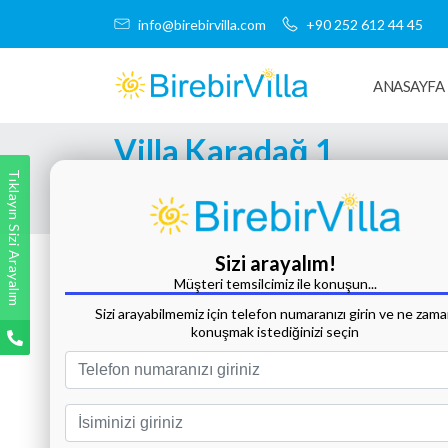
info@birebirvilla.com
+90 252 612 44 45
ANASAYFA
Villa Karadağ 1
Tıklayın Sizi Arayalım
Tüm Fotoğrafları Göster
Sizi arayalım!
Müşteri temsilcimiz ile konuşun...
Sizi arayabilmemiz için telefon numaranızı girin ve ne zam
konuşmak istediğinizi seçin