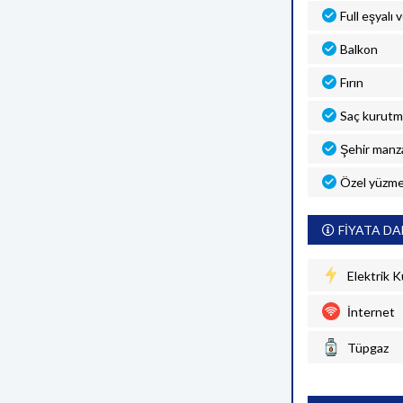
Full eşyalı 
Balkon
Fırın
Saç kurutm
Şehir manza
Özel yüzme
FİYATA DA
Elektrik K
İnternet
Tüpgaz