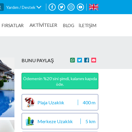
Yardım / Destek
AKTİVİTELER
FIRSATLAR
BLOG
İLETİŞİM
BUNU PAYLAŞ
Ödemenin %20’sini şimdi, kalanını kapıda
öde.
Plaja Uzaklık
400 m
Merkeze Uzaklık
5 km