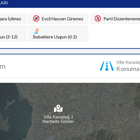
LARI
gara İçilmez
Evcil Hayvan Giremez
Parti Düzenlenem
un (3-12)
Bebeklere Uygun (0-2)
Villa Karada
um
Konuma 
Villa Karadağ 1
Haritada Göster