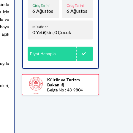
sinde
Giriş Tarihi
Çıkış Tarihi
6
Ağustos
6
Ağustos
 için
lu ve
n boyu
Misafirler
0
Yetişkin,
0
Çocuk
e açık
Fiyat Hesapla
 uydu
Kültür ve Turizm
Bakanlığı
leri,
Belge No : 48-9804