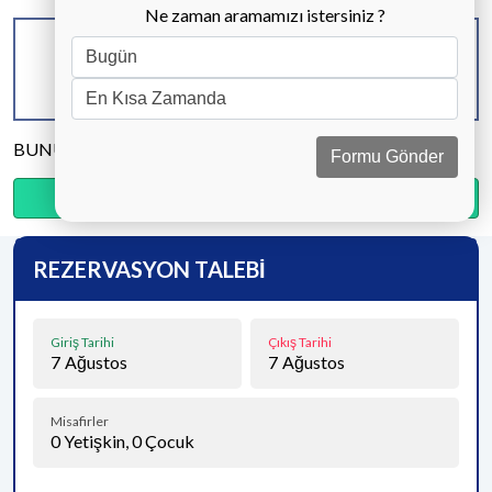
Ne zaman aramamızı istersiniz ?
KAPASİTE
BANYO & WC
YATAK ODASI
8 KİŞİ
4 ADET
4 ADET
BUNU PAYLAŞ
Formu Gönder
Ödemenin %20’sini şimdi, kalanını kapıda öde.
REZERVASYON TALEBİ
Giriş Tarihi
Çıkış Tarihi
7
Ağustos
7
Ağustos
Misafirler
0
Yetişkin,
0
Çocuk