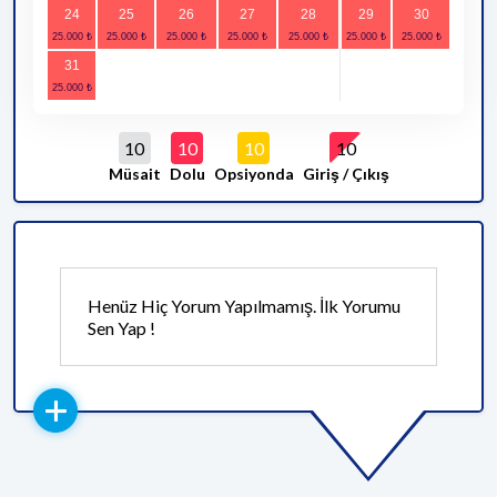
24
25
26
27
28
29
30
31
10
10
10
10
Müsait
Dolu
Opsiyonda
Giriş / Çıkış
Henüz Hiç Yorum Yapılmamış. İlk Yorumu
Sen Yap !