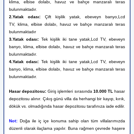
klima, elbise dolabı, havuz ve bahçe manzaralı teras
bulunmaktadır.
2.Yatak odası:
Çift kişilik yatak, ebeveyn banyo,
L
cd
TV,
klima, elbise dolabı, havuz ve
bahçe manzaralı teras
bulunmaktadır
3.Yatak odası:
Tek kişilik iki tane yatak,
L
cd TV,
ebeveyn
banyo, klima, elbise dolabı, havuz ve bahçe manzaralı teras
bulunmaktadır.
4.Yatak odası:
Tek kişilik iki tane yatak,
L
cd TV,
ebeveyn
banyo, klima, elbise dolabı, havuz ve bahçe manzaralı teras
bulunmaktadır.
Hasar depozitosu:
Giriş işlemleri sırasında
10.000 TL
hasar
depozitosu alınır. Çıkış günü villa da herhangi bir kayıp, kırık,
dökük vs. olmadığında hasar depozitosu tarafınıza iade edilir.
Not:
Doğa ile iç içe konuma sahip olan tüm villalarımızda
düzenli olarak ilaçlama yapılır. Buna rağmen çevrede haşere