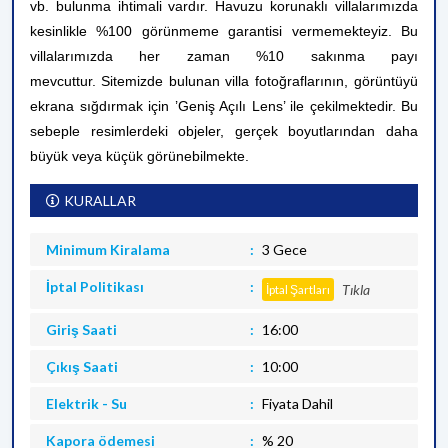
vb. bulunma ihtimali vardır. Havuzu korunaklı villalarımızda
kesinlikle %100 görünmeme garantisi vermemekteyiz. Bu
villalarımızda her zaman %10 sakınma payı
mevcuttur.
Sitemizde bulunan villa fotoğraflarının, görüntüyü
ekrana sığdırmak için ’Geniş Açılı Lens’ ile çekilmektedir. Bu
sebeple resimlerdeki objeler, gerçek boyutlarından daha
büyük veya küçük görünebilmekte.
KURALLAR
Minimum Kiralama
3 Gece
İptal Politikası
Tıkla
İptal Şartları
Giriş Saati
16:00
Çıkış Saati
10:00
Elektrik - Su
Fiyata Dahil
Kapora ödemesi
% 20