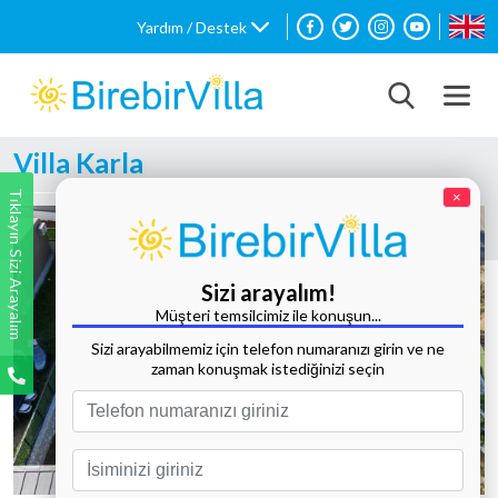
Yardım / Destek
Villa Karla
Tıklayın Sizi Arayalım
×
Sizi arayalım!
Müşteri temsilcimiz ile konuşun...
Sizi arayabilmemiz için telefon numaranızı girin ve ne
zaman konuşmak istediğinizi seçin
Tüm Fotoğrafları Göster