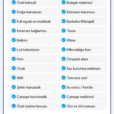
Özel bahçeli
Bulaşık makinesi
Doğa manzarası
Ebeveyn banyosu
Full eşyalı ve mobilyalı
Barbekü (Mangal)
İnternet bağlantısı
Teras
Balkon
Klima
Lcd televizyon
Mikrodalga fırın
Fırın
Otopark alanı
Ocak
Saç kurutma makinası
Wifi
Tencere seti
Şehir manzaralı
Su ısıtıcı / Kettle
Çamaşır kurutmalık
Çamaşır makinesi
Özel yüzme havuzu
Ütü ve ütü masası