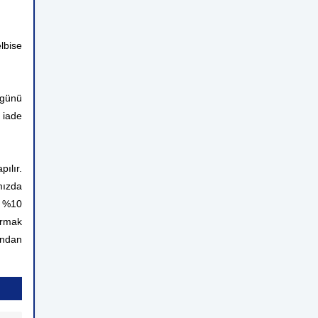
bise
 günü
 iade
ılır.
mızda
n %10
ırmak
rından