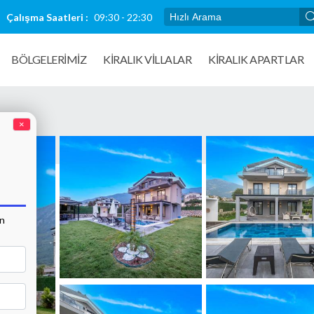
Çalışma Saatleri :
09:30 - 22:30
BÖLGELERİMİZ
KIRALIK VILLALAR
KİRALIK APARTLAR
×
an