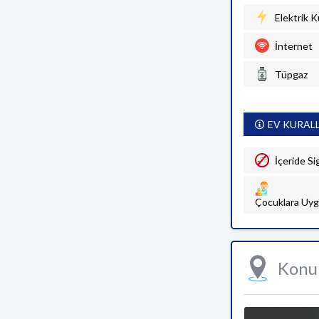
Elektrik K
İnternet
Tüpgaz
EV KURAL
İçeride Si
Çocuklara Uyg
Kon