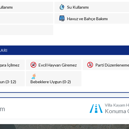
ullanımı
Su Kullanımı
Havuz ve Bahçe Bakımı
LARI
gara İçilmez
Evcil Hayvan Giremez
Parti Düzenlenem
un (3-12)
Bebeklere Uygun (0-2)
Villa Kayam 
um
Konuma 