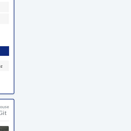
ez
House
Git