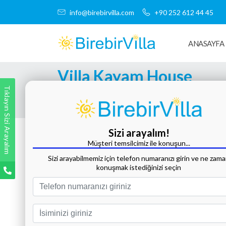
info@birebirvilla.com
+90 252 612 44 45
ANASAYFA
Villa Kayam House
Tıklayın Sizi Arayalım
Tüm Fotoğrafları Göster
Sizi arayalım!
Müşteri temsilcimiz ile konuşun...
Sizi arayabilmemiz için telefon numaranızı girin ve ne zam
konuşmak istediğinizi seçin