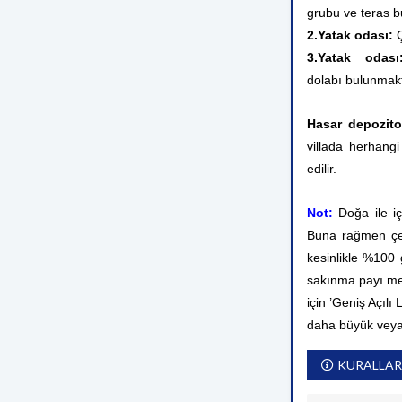
grubu ve teras b
2.Yatak odası:
Ç
3.Yatak oda
dolabı bulunmakt
Hasar depozito
villada herhangi
edilir.
Not:
Doğa ile i
Buna rağmen çev
kesinlikle %100
sakınma payı me
için ’Geniş Açılı
daha büyük veya
KURALLAR