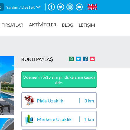
Yardım / Destek
AKTİVİTELER
FIRSATLAR
BLOG
İLETİŞİM
BUNU PAYLAŞ
Ödemenin %15’sini şimdi, kalanını kapıda
öde.
Plaja Uzaklık
3 km
Merkeze Uzaklık
1 km