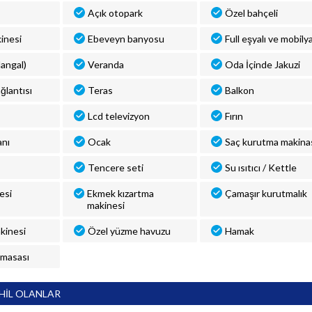
Açık otopark
Özel bahçeli
inesi
Ebeveyn banyosu
Full eşyalı ve mobilya
angal)
Veranda
Oda İçinde Jakuzi
ğlantısı
Teras
Balkon
Lcd televizyon
Fırın
anı
Ocak
Saç kurutma makina
Tencere seti
Su ısıtıcı / Kettle
esi
Ekmek kızartma
Çamaşır kurutmalık
makinesi
kinesi
Özel yüzme havuzu
Hamak
 masası
HİL OLANLAR