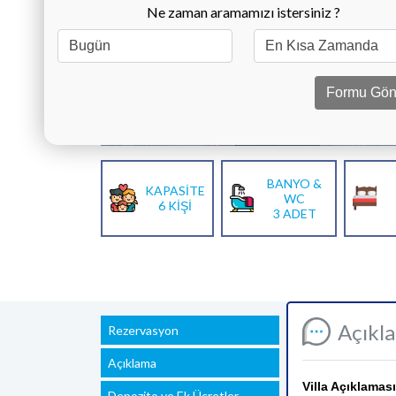
Ne zaman aramamızı istersiniz ?
Formu Gön
BANYO &
KAPASİTE
WC
6 KİŞİ
3 ADET
Açıkl
Rezervasyon
Açıklama
Villa Açıklaması
Depozito ve Ek Ücretler