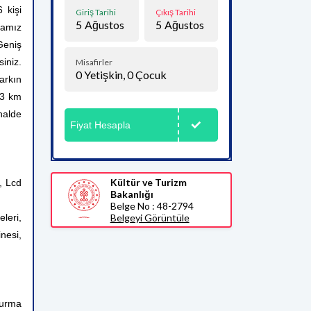
 kişi
Giriş Tarihi
Çıkış Tarihi
5
Ağustos
5
Ağustos
llamız
Geniş
iniz.
Misafirler
0
Yetişkin,
0
Çocuk
arkın
 3 km
halde
Fiyat Hesapla
Kültür ve Turizm
, Lcd
Bakanlığı
Belge No : 48-2794
leri,
Belgeyi Görüntüle
nesi,
oturma