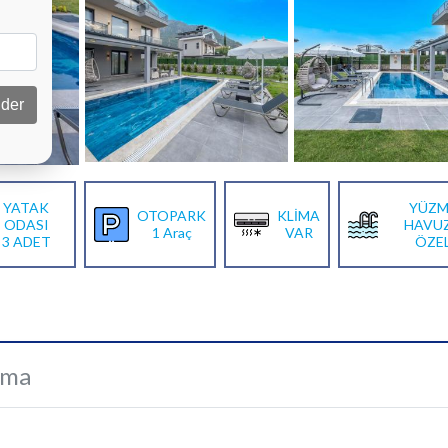
der
YATAK
YÜZM
OTOPARK
KLİMA
ODASI
HAVU
1 Araç
VAR
3 ADET
ÖZE
ama