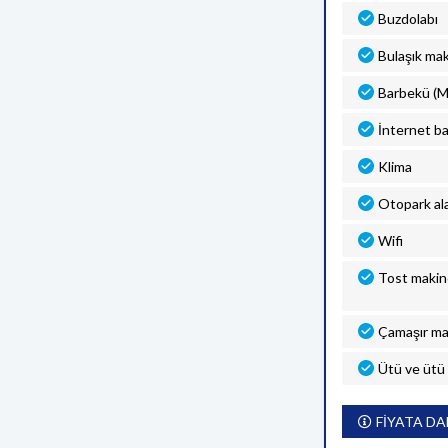
Buzdolabı
Bulaşık mak
Barbekü (M
İnternet ba
Klima
Otopark al
Wifi
Tost makin
Çamaşır ma
Ütü ve ütü
FİYATA DA