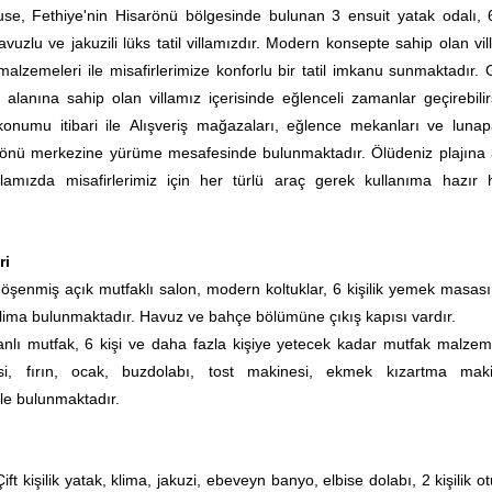
se, Fethiye'nin Hisarönü bölgesinde bulunan 3 ensuit yatak odalı, 6
avuzlu ve jakuzili lüks tatil villamızdır. Modern konsepte sahip olan vi
malzemeleri ile misafirlerimize konforlu bir tatil imkanu sunmaktadır. 
lanına sahip olan villamız içerisinde eğlenceli zamanlar geçirebilirs
 konumu itibari ile Alışveriş mağazaları, eğlence mekanları ve lunap
önü merkezine yürüme mesafesinde bulunmaktadır. Ölüdeniz plajına
llamızda misafirlerimiz için her türlü araç gerek kullanıma hazır 
ri
şenmiş açık mutfaklı salon, modern koltuklar, 6 kişilik yemek masası
, klima bulunmaktadır. Havuz ve bahçe bölümüne çıkış kapısı vardır.
nlı mutfak, 6 kişi ve daha fazla kişiye yetecek kadar mutfak malzeme
si, fırın, ocak, buzdolabı, tost makinesi, ekmek kızartma maki
tle bulunmaktadır.
Çift kişilik yatak, klima, jakuzi, ebeveyn banyo, elbise dolabı, 2 kişilik 