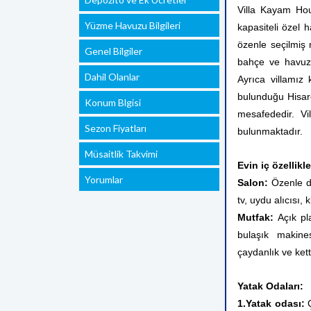
Villa Kayam Hou
Yüzme Havuzu Bilgileri
kapasiteli özel h
özenle seçilmiş 
Genel Bilgiler
bahçe ve havuz a
Dahil Olanlar
Ayrıca villamız
bulunduğu Hisar
Konum Blgisi
mesafededir. Vi
Sezon Fiyatları
bulunmaktadır.
Müsaitlik Takvimi
Evin iç özellikle
Yorumlar
Salon:
Özenle dö
tv, uydu alıcısı
Mutfak:
Açık pla
bulaşık makine
çaydanlık ve ket
Yatak Odaları:
1.Yatak odası: