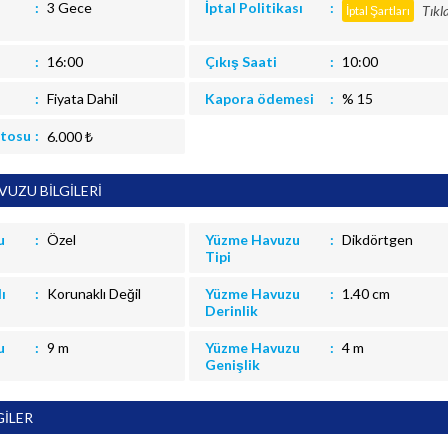
3 Gece
İptal Politikası
Tıkl
İptal Şartları
16:00
Çıkış Saati
10:00
Fiyata Dahil
Kapora ödemesi
% 15
itosu
6.000 ₺
UZU BİLGİLERİ
u
Özel
Yüzme Havuzu
Dikdörtgen
Tipi
ı
Korunaklı Değil
Yüzme Havuzu
1.40 cm
Derinlik
u
9 m
Yüzme Havuzu
4 m
Genişlik
GİLER