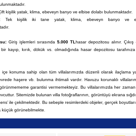
ulunmaktadır.
ift kişilik yatak
, klima,
ebeveyn banyo ve el
bise dolabı bulunmaktadır.
sı:
Tek kişilik iki tane yatak
, klima, ebeveyn banyo ve el
adır.
su:
Giriş işlemleri sırasında
5.000 TL
hasar depozitosu alınır. Çıkış
 bir kayıp, kırık, dökük vs. olmadığında hasar depozitosu tarafınıza
ç içe konuma sahip olan tüm villalarımızda düzenli olarak ilaçlama yap
rede haşere vb. bulunma ihtimali vardır. Havuzu korunaklı villaları
 görünmememe garantisi vermemekteyiz. Bu villalarımızda her zama
vcuttur.
Sitemizde bulunan villa fotoğraflarının, görüntüyü ekrana sığd
 Lens’ ile çekilmektedir. Bu sebeple resimlerdeki objeler, gerçek boyutla
 küçük görünebilmekte.