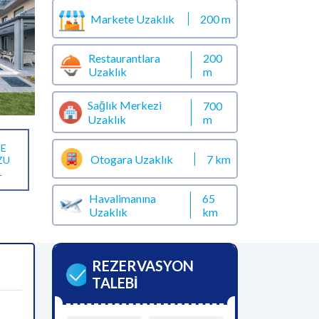
Markete Uzaklık
200 m
Restaurantlara
200
Uzaklık
m
Sağlık Merkezi
700
m
Uzaklık
E
Otogara Uzaklık
7 km
ZU
L
Havalimanına
65
Uzaklık
km
REZERVASYON
TALEBİ