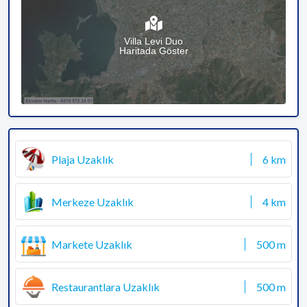
Villa Levi Duo
Haritada Göster
Plaja Uzaklık
6 km
Merkeze Uzaklık
4 km
Markete Uzaklık
500 m
Restaurantlara Uzaklık
500 m