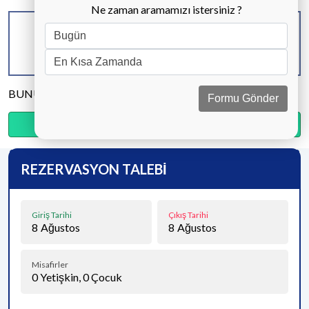
Ne zaman aramamızı istersiniz ?
KAPASİTE
BANYO & WC
YATAK ODASI
5 KİŞİ
2 ADET
2 ADET
BUNU PAYLAŞ
Formu Gönder
Ödemenin %20’sini şimdi, kalanını kapıda öde.
REZERVASYON TALEBİ
Giriş Tarihi
Çıkış Tarihi
8
Ağustos
8
Ağustos
Misafirler
0
Yetişkin,
0
Çocuk