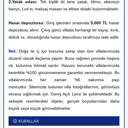
2.Yatak odası:
Tek
kişilik iki tane yatak
,
klima, ebeveyn
banyo, Lcd tv, makyaj masası ve elbise dolabı bulunmaktadır.
Hasar depozitosu:
Giriş işlemleri sırasında
5.000 TL
hasar
depozitosu alınır. Çıkış günü villada herhangi bir kayıp, kırık,
dökük vs. olmadığında hasar depozitosu tarafınıza iade edilir.
Not:
Doğa ile iç içe konuma sahip olan tüm villalarımızda
düzenli olarak ilaçlama yapılır. Buna rağmen çevrede haşere
vb. bulunma ihtimali vardır. Havuzu korunaklı villalarımızda
kesinlikle %100 görünmememe garantisi vermemekteyiz. Bu
villalarımızda her zaman %5 sakınma payı
mevcuttur.
Sitemizde bulunan villa fotoğraflarının, görüntüyü
ekrana sığdırmak için ’Geniş Açılı Lens’ ile çekilmektedir. Bu
sebeple resimlerdeki objeler, gerçek boyutlarından daha
büyük veya küçük görünebilmekte.
KURALLAR