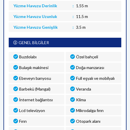
Yüzme Havuzu Derinlik
1.55 m
Yüzme Havuzu Uzunluk
11.5 m
Yüzme Havuzu Genişlik
3.5 m
GENEL BİLGİLER
Buzdolabı
Özel bahçeli
Bulaşık makinesi
Doğa manzarası
Ebeveyn banyosu
Full eşyalı ve mobilyalı
Barbekü (Mangal)
Veranda
İnternet bağlantısı
Klima
Lcd televizyon
Mikrodalga fırın
Fırın
Otopark alanı