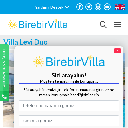
Yardım / Destek
Villa Levi Duo
Tıklayın Sizi Arayalım
×
Sizi arayalım!
Müşteri temsilcimiz ile konuşun...
Sizi arayabilmemiz için telefon numaranızı girin ve ne
zaman konuşmak istediğinizi seçin
Tüm Fotoğrafları Göster