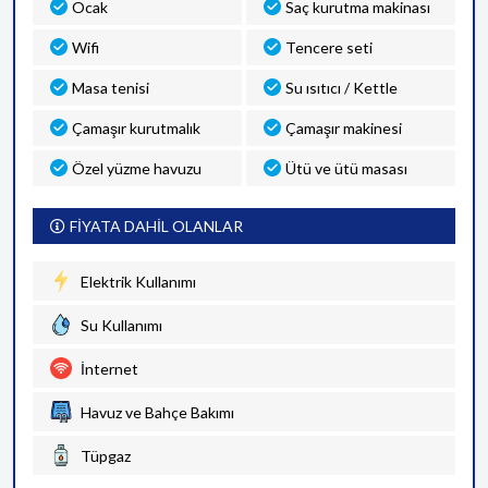
Ocak
Saç kurutma makinası
Wifi
Tencere seti
Masa tenisi
Su ısıtıcı / Kettle
Çamaşır kurutmalık
Çamaşır makinesi
Özel yüzme havuzu
Ütü ve ütü masası
FİYATA DAHİL OLANLAR
Elektrik Kullanımı
Su Kullanımı
İnternet
Havuz ve Bahçe Bakımı
Tüpgaz