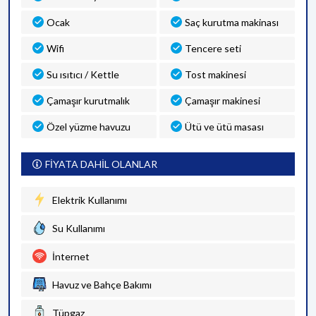
Ocak
Saç kurutma makinası
Wifi
Tencere seti
Su ısıtıcı / Kettle
Tost makinesi
Çamaşır kurutmalık
Çamaşır makinesi
Özel yüzme havuzu
Ütü ve ütü masası
FİYATA DAHİL OLANLAR
Elektrik Kullanımı
Su Kullanımı
İnternet
Havuz ve Bahçe Bakımı
Tüpgaz