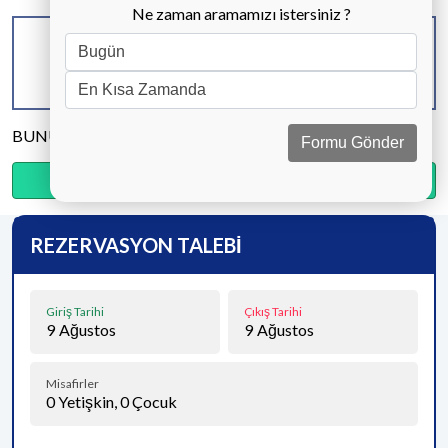
Ne zaman aramamızı istersiniz ?
KAPASİTE
BANYO & WC
YATAK ODASI
6 KİŞİ
3 ADET
3 ADET
BUNU PAYLAŞ
Formu Gönder
Ödemenin %20’sini şimdi, kalanını kapıda öde.
REZERVASYON TALEBİ
Giriş Tarihi
Çıkış Tarihi
9
Ağustos
9
Ağustos
Misafirler
0
Yetişkin,
0
Çocuk