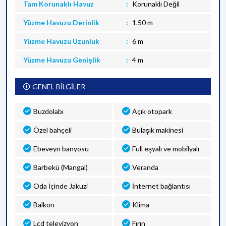
Tam Korunaklı Havuz
Korunaklı Değil
Yüzme Havuzu Derinlik
1.50 m
Yüzme Havuzu Uzunluk
6 m
Yüzme Havuzu Genişlik
4 m
GENEL BİLGİLER
Buzdolabı
Açık otopark
Özel bahçeli
Bulaşık makinesi
Ebeveyn banyosu
Full eşyalı ve mobilyalı
Barbekü (Mangal)
Veranda
Oda İçinde Jakuzi
İnternet bağlantısı
Balkon
Klima
Lcd televizyon
Fırın