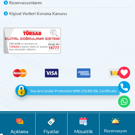
Rezervasyonlarım
Kişisel Verileri Koruma Kanunu
You Are Under Protection With 256 Bit SSL Certificate.
© Copyright 2012 - 2022 | All Rights Reserved
Böceksoft
Açıklama
Fiyatlar
Müsaitlik
Rezervasyon