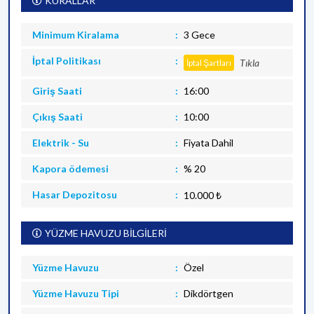
KURALLAR
Minimum Kiralama
3 Gece
İptal Politikası
Tıkla
İptal Şartları
Giriş Saati
16:00
Çıkış Saati
10:00
Elektrik - Su
Fiyata Dahil
Kapora ödemesi
% 20
Hasar Depozitosu
10.000 ₺
YÜZME HAVUZU BİLGİLERİ
Yüzme Havuzu
Özel
Yüzme Havuzu Tipi
Dikdörtgen