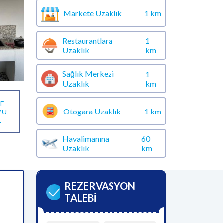
Markete Uzaklık
1 km
Restaurantlara
1
Uzaklık
km
Sağlık Merkezi
1
km
Uzaklık
E
Otogara Uzaklık
1 km
ZU
L
Havalimanına
60
Uzaklık
km
REZERVASYON
TALEBİ