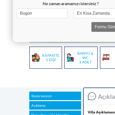
Ne zaman aramamızı istersiniz ?
Formu Gön
BANYO &
KAPASİTE
WC
5 KİŞİ
2 ADET
Açıkl
Rezervasyon
Açıklama
Villa Açıklaması
Depozito ve Ek Ücretler