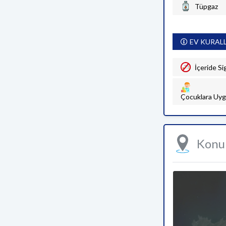
Tüpgaz
EV KURAL
İçeride Si
Çocuklara Uyg
Kon