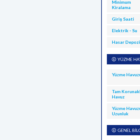
Minimum
Kiralama
Giriş Saati
Elektrik - Su
Hasar Depoz
YÜZME HAV
Yüzme Havuz
Tam Korunakl
Havuz
Yüzme Havuz
Uzunluk
GENEL BİL