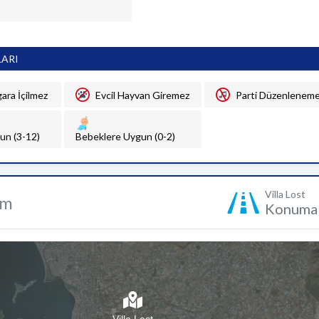
LARI
gara İçilmez
Evcil Hayvan Giremez
Parti Düzenlenem
un (3-12)
Bebeklere Uygun (0-2)
Villa Lost
um
Konuma 