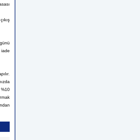
asası
çıkış
 günü
 iade
ılır.
mızda
n %10
ırmak
rından