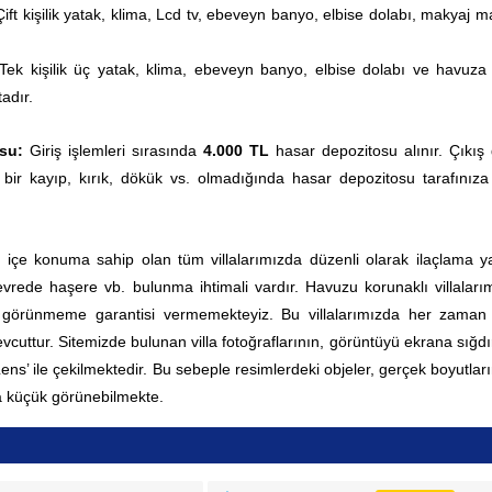
Çift kişilik yatak, klima, Lcd tv, ebeveyn banyo, elbise dolabı, makyaj m
Tek kişilik üç yatak, klima,
ebeveyn banyo,
elbise dolabı ve havuza 
adır.
osu:
Giriş işlemleri sırasında
4.000 TL
hasar depozitosu alınır. Çıkış
 bir kayıp, kırık, dökük vs. olmadığında hasar depozitosu tarafınıza
ç içe konuma sahip olan tüm villalarımızda düzenli olarak ilaçlama yap
rede haşere vb. bulunma ihtimali vardır. Havuzu korunaklı villaları
0 görünmeme garantisi vermemekteyiz. Bu villalarımızda her zama
vcuttur.
Sitemizde bulunan villa fotoğraflarının, görüntüyü ekrana sığd
 Lens’ ile çekilmektedir. Bu sebeple resimlerdeki objeler, gerçek boyutla
 küçük görünebilmekte.