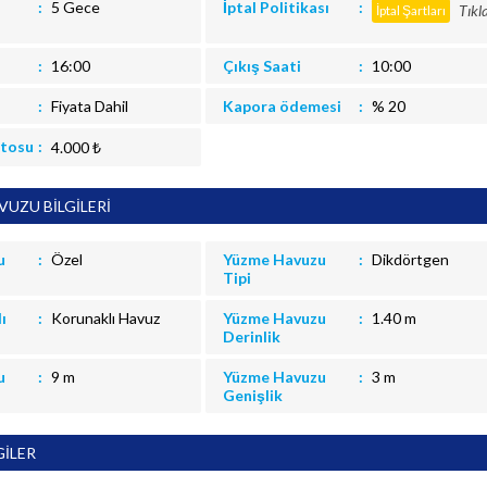
5 Gece
İptal Politikası
Tıkl
İptal Şartları
16:00
Çıkış Saati
10:00
Fiyata Dahil
Kapora ödemesi
% 20
itosu
4.000 ₺
UZU BİLGİLERİ
u
Özel
Yüzme Havuzu
Dikdörtgen
Tipi
ı
Korunaklı Havuz
Yüzme Havuzu
1.40 m
Derinlik
u
9 m
Yüzme Havuzu
3 m
Genişlik
GİLER