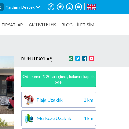
Yardım / Destek
AKTİVİTELER
FIRSATLAR
BLOG
İLETİŞİM
BUNU PAYLAŞ
Ödemenin %20’sini şimdi, kalanını kapıda
öde.
Plaja Uzaklık
1 km
Merkeze Uzaklık
4 km