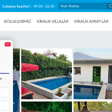
Çalışma Saatleri :
09:30 - 22:30
BÖLGELERİMİZ
KIRALIK VILLALAR
KİRALIK APARTLAR
×
an