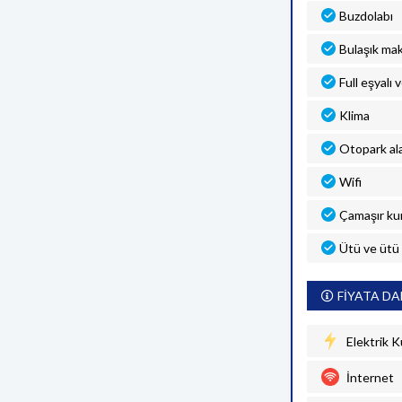
Buzdolabı
Bulaşık mak
Full eşyalı 
Klima
Otopark al
Wifi
Çamaşır ku
Ütü ve ütü
FİYATA DA
Elektrik K
İnternet