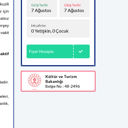
uzili
Giriş Tarihi
Çıkış Tarihi
7
Ağustos
7
Ağustos
 için
atsız
erşey
Misafirler
0
Yetişkin,
0
Çocuk
vakit
Fiyat Hesapla
aktif
Kültür ve Turizm
Bakanlığı
adır.
Belge No : 48-2496
leri,
nlık,