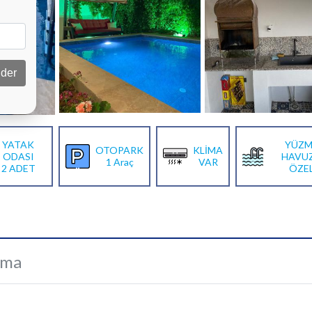
der
YATAK
YÜZM
OTOPARK
KLİMA
ODASI
HAVU
1 Araç
VAR
2 ADET
ÖZE
ama