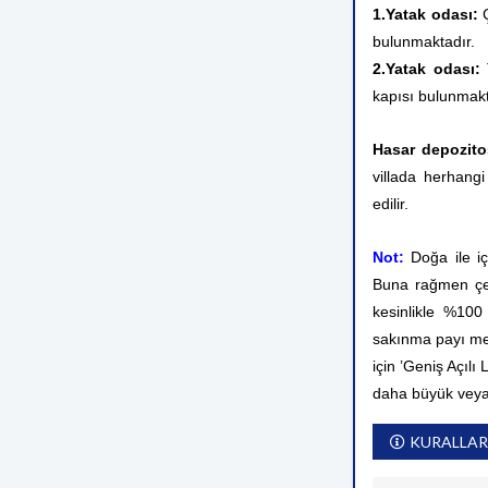
1.Yatak odası:
bulunmaktadır.
2.Yatak odası:
kapısı bulunmakt
Hasar depozit
villada herhangi
edilir.
Not:
Doğa ile i
Buna rağmen çev
kesinlikle %10
sakınma payı me
için ’Geniş Açılı
daha büyük veya
KURALLAR