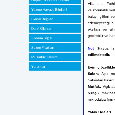
Villa Lost, Feth
Yüzme Havuzu Bilgileri
ve korunaklı muh
balayı çiftleri 
Genel Bilgiler
edemeyeceği huzu
Dahil Olanlar
eksiksiz yer alm
geçirebilir ve b
Konum Blgisi
Sezon Fiyatları
Not :
Havuz Is
edilmektedir.
Müsaitlik Takvimi
Yorumlar
Evin iç özellikle
Salon:
Açık mut
Salondan havuz 
Mutfak:
Açık ad
bulaşık makines
mikrodalga fırın 
Yatak Odaları