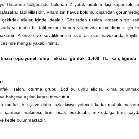
iye Hisarönü bölgesinde bulunan 2 yatak odalı 5 kişi kapasiteli, jak
afazakar tatil villasıdır. Villamızın havuz bölümü dışarıdan görünmediği
ve çekirdek aileler içinde idealdir. Gözlerden uzakta kimsenin sizi rah
rlu ve mutlu bir tatil imkanı sunan villamızda misafirlerimiz için h
aktadır. Ailenizle ve sevdiklerinizle size ait özel havuzunda keyifli 
ahçesinde mangal yakabilirsiniz.
ıtması opsiyonel olup, ekstra günlük 1.400 TL karşılığında 
ri
faklı salon, oturma grubu, Lcd tv, uydu alıcısı, klima bulunmakt
ve bahçeye açılan kapısı mevcuttur.
a mutfak, 5 kişi ve daha fazla kişiye yetecek kadar mutfak malzeme
i, çamaşır makinesi, fırın, ocak, buzdolabı, mikrodalga fırın, çayda
ve kettle bulunmaktadır.