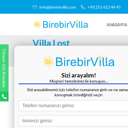
info@birebirvilla.com
+90 252 612 44 45
ANASAYFA
Villa Lost
Tıklayın Sizi Arayalım
Tüm Fotoğrafları Göster
Sizi arayalım!
Müşteri temsilcimiz ile konuşun...
Sizi arayabilmemiz için telefon numaranızı girin ve ne zam
konuşmak istediğinizi seçin