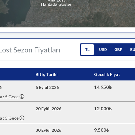
Villa Lost
Haritada Göster
 Lost Sezon Fiyatları
TL
USD
GBP
E
Bitiş Tarihi
Gecelik Fiyat
14.950₺
6
5 Eylül 2026
a : 5 Gece
12.000₺
20 Eylül 2026
a : 5 Gece
9.500₺
30 Eylül 2026