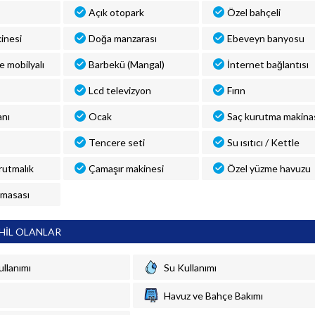
Açık otopark
Özel bahçeli
inesi
Doğa manzarası
Ebeveyn banyosu
ve mobilyalı
Barbekü (Mangal)
İnternet bağlantısı
Lcd televizyon
Fırın
anı
Ocak
Saç kurutma makina
Tencere seti
Su ısıtıcı / Kettle
rutmalık
Çamaşır makinesi
Özel yüzme havuzu
 masası
HİL OLANLAR
ullanımı
Su Kullanımı
Havuz ve Bahçe Bakımı