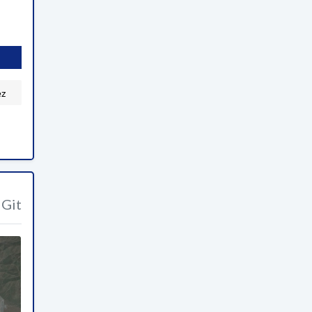
ez
Git