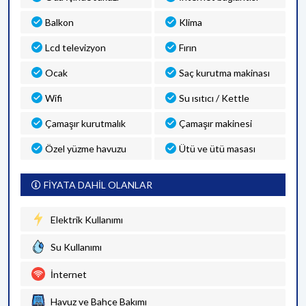
Balkon
Klima
Lcd televizyon
Fırın
Ocak
Saç kurutma makinası
Wifi
Su ısıtıcı / Kettle
Çamaşır kurutmalık
Çamaşır makinesi
Özel yüzme havuzu
Ütü ve ütü masası
FİYATA DAHİL OLANLAR
Elektrik Kullanımı
Su Kullanımı
İnternet
Havuz ve Bahçe Bakımı