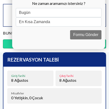
Ne zaman aramamızı istersiniz ?
KAPASİTE
BANYO & WC
YATAK ODASI
8 KİŞİ
3 ADET
4 ADET
BUNU PAYLAŞ
Formu Gönder
Ödemenin %35’sini şimdi, kalanını kapıda öde.
REZERVASYON TALEBİ
Giriş Tarihi
Çıkış Tarihi
8
Ağustos
8
Ağustos
Misafirler
0
Yetişkin,
0
Çocuk