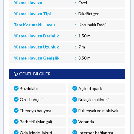
Yüzme Havuzu
Özel
Yüzme Havuzu Tipi
Dikdörtgen
Tam Korunaklı Havuz
Korunaklı Değil
Yüzme Havuzu Derinlik
1.50 m
Yüzme Havuzu Uzunluk
7 m
Yüzme Havuzu Genişlik
3.50 m
GENEL BİLGİLER
Buzdolabı
Açık otopark
Özel bahçeli
Bulaşık makinesi
Ebeveyn banyosu
Full eşyalı ve mobilyalı
Barbekü (Mangal)
Veranda
Oda İçinde Jakuzi
İnternet bağlantısı