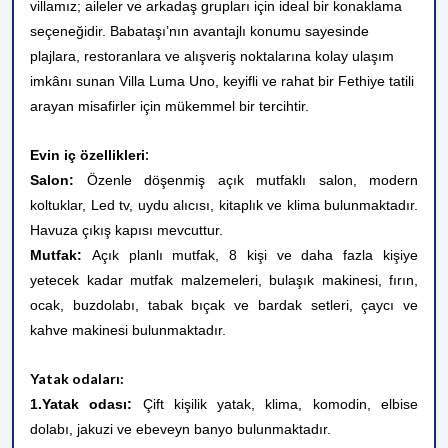
villamız; aileler ve arkadaş grupları için ideal bir konaklama
seçeneğidir. Babataşı’nın avantajlı konumu sayesinde
plajlara, restoranlara ve alışveriş noktalarına kolay ulaşım
imkânı sunan Villa Luma Uno, keyifli ve rahat bir Fethiye tatili
arayan misafirler için mükemmel bir tercihtir.
:
Evin iç özellikleri
Salon:
Özenle döşenmiş açık mutfaklı salon, modern
koltuklar, Led tv, uydu alıcısı, kitaplık ve klima bulunmaktadır.
Havuza çıkış kapısı mevcuttur.
Mutfak:
Açık planlı mutfak, 8 kişi ve daha fazla kişiye
yetecek kadar mutfak malzemeleri, bulaşık makinesi, fırın,
ocak, buzdolabı, tabak bıçak ve bardak setleri, çaycı ve
kahve makinesi bulunmaktadır.
Yatak odaları:
1.Yatak odası:
Çift kişilik yatak
, klima, komodin, elbise
dolabı, jakuzi ve ebeveyn banyo bulunmaktadır.