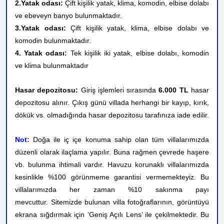
2.Yatak odası:
Çift kişilik yatak, klima, komodin, elbise dolabı
ve ebeveyn banyo bulunmaktadır.
3.Yatak odası:
Çift kişilik yatak, klima, elbise dolabı ve
komodin bulunmaktadır.
4. Yatak odası:
Tek kişilik iki yatak, elbise dolabı, komodin
ve klima bulunmaktadır
Hasar depozitosu:
Giriş işlemleri sırasında
6.000 TL
hasar
depozitosu alınır. Çıkış günü villada herhangi bir kayıp, kırık,
dökük vs. olmadığında hasar depozitosu tarafınıza iade edilir.
Not:
Doğa ile iç içe konuma sahip olan tüm villalarımızda
düzenli olarak ilaçlama yapılır. Buna rağmen çevrede haşere
vb. bulunma ihtimali vardır. Havuzu korunaklı villalarımızda
kesinlikle %100 görünmeme garantisi vermemekteyiz. Bu
villalarımızda her zaman %10 sakınma payı
mevcuttur.
Sitemizde bulunan villa fotoğraflarının, görüntüyü
ekrana sığdırmak için ’Geniş Açılı Lens’ ile çekilmektedir. Bu