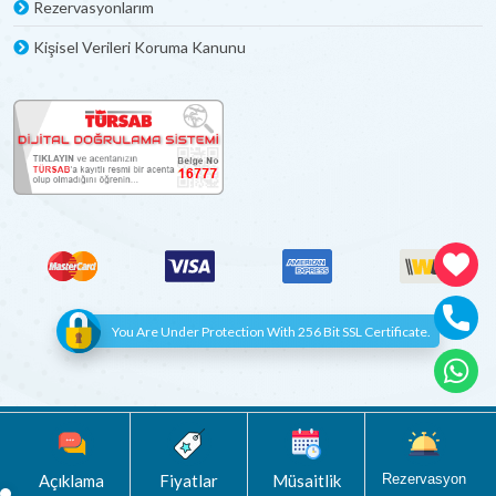
Rezervasyonlarım
Kişisel Verileri Koruma Kanunu
You Are Under Protection With 256 Bit SSL Certificate.
© Copyright 2012 - 2022 | All Rights Reserved
Böceksoft
Açıklama
Fiyatlar
Müsaitlik
Rezervasyon