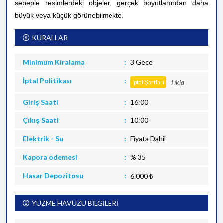
sebeple resimlerdeki objeler, gerçek boyutlarından daha
büyük veya küçük görünebilmekte.
KURALLAR
Minimum Kiralama
3 Gece
İptal Politikası
Tıkla
İptal Şartları
Giriş Saati
16:00
Çıkış Saati
10:00
Elektrik - Su
Fiyata Dahil
Kapora ödemesi
% 35
Hasar Depozitosu
6.000 ₺
YÜZME HAVUZU BİLGİLERİ