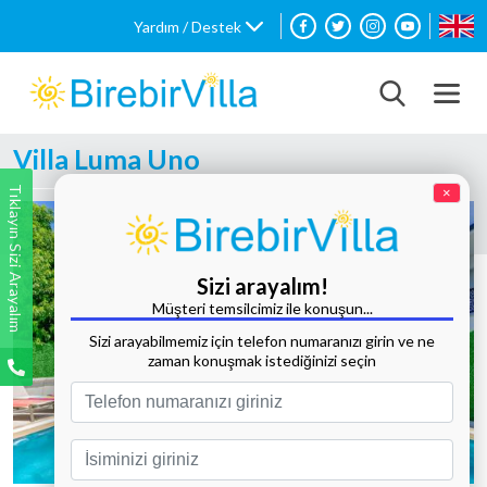
Yardım / Destek
Villa Luma Uno
Tıklayın Sizi Arayalım
×
Sizi arayalım!
Müşteri temsilcimiz ile konuşun...
Sizi arayabilmemiz için telefon numaranızı girin ve ne
zaman konuşmak istediğinizi seçin
Tüm Fotoğrafları Göster