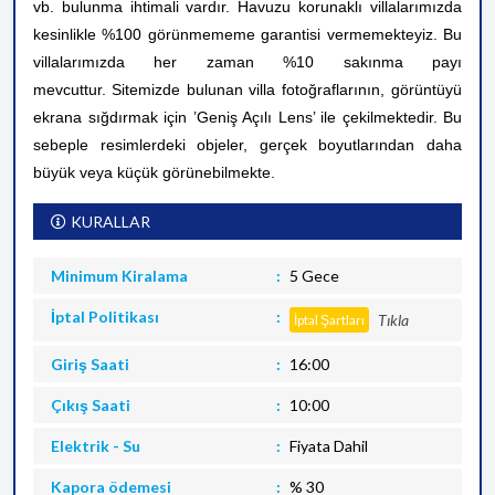
vb. bulunma ihtimali vardır. Havuzu korunaklı villalarımızda
kesinlikle %100 görünmememe garantisi vermemekteyiz. Bu
villalarımızda her zaman %10 sakınma payı
mevcuttur.
Sitemizde bulunan villa fotoğraflarının, görüntüyü
ekrana sığdırmak için ’Geniş Açılı Lens’ ile çekilmektedir. Bu
sebeple resimlerdeki objeler, gerçek boyutlarından daha
büyük veya küçük görünebilmekte.
KURALLAR
Minimum Kiralama
5 Gece
İptal Politikası
Tıkla
İptal Şartları
Giriş Saati
16:00
Çıkış Saati
10:00
Elektrik - Su
Fiyata Dahil
Kapora ödemesi
% 30