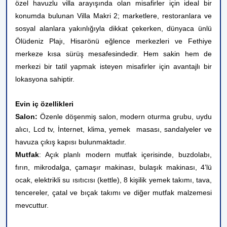
özel havuzlu villa arayışında olan misafirler için ideal bir
konumda bulunan Villa Makri 2; marketlere, restoranlara ve
sosyal alanlara yakınlığıyla dikkat çekerken, dünyaca ünlü
Ölüdeniz Plajı, Hisarönü eğlence merkezleri ve Fethiye
merkeze kısa sürüş mesafesindedir. Hem sakin hem de
merkezi bir tatil yapmak isteyen misafirler için avantajlı bir
lokasyona sahiptir.
Evin iç özellikleri
Salon:
Özenle döşenmiş salon, modern oturma grubu, uydu
alıcı, Lcd tv, İnternet, klima, yemek masası, sandalyeler ve
havuza çıkış kapısı bulunmaktadır.
Mutfak
: Açık planlı modern mutfak içerisinde, buzdolabı,
fırın, mikrodalga, çamaşır makinası, bulaşık makinası, 4’lü
ocak, elektrikli su ısıtıcısı (kettle), 8 kişilik yemek takımı, tava,
tencereler, çatal ve bıçak takımı ve diğer mutfak malzemesi
mevcuttur.