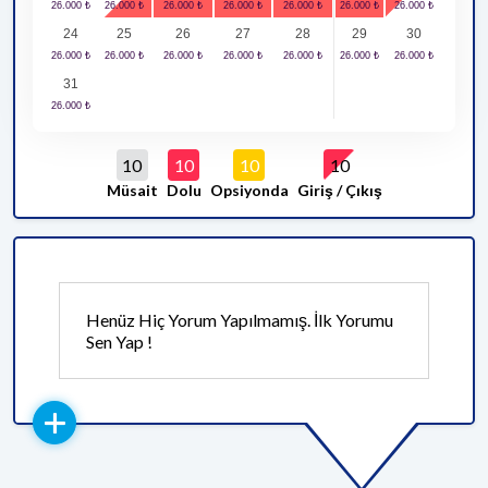
24
25
26
27
28
29
30
31
10
10
10
10
Müsait
Dolu
Opsiyonda
Giriş / Çıkış
Henüz Hiç Yorum Yapılmamış. İlk Yorumu
Sen Yap !