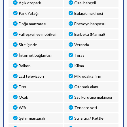
Açık otopark
Özel bahçeli
Park Yatağı
Bulaşık makinesi
Doğa manzarası
Ebeveyn banyosu
Full eşyalı ve mobilyalı
Barbekü (Mangal)
Site içinde
Veranda
İnternet bağlantısı
Teras
Balkon
Klima
Lcd televizyon
Mikrodalga fırın
Fırın
Otopark alanı
Ocak
Saç kurutma makinası
Wifi
Tencere seti
Şehir manzaralı
Su ısıtıcı / Kettle