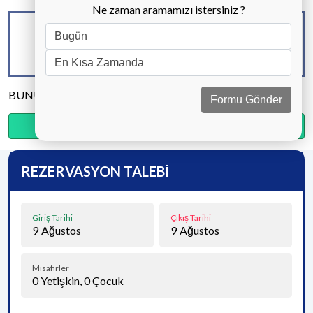
Ne zaman aramamızı istersiniz ?
KAPASİTE
BANYO & WC
YATAK ODASI
8 KİŞİ
4 ADET
4 ADET
BUNU PAYLAŞ
Formu Gönder
Ödemenin %30’sini şimdi, kalanını kapıda öde.
REZERVASYON TALEBİ
Giriş Tarihi
Çıkış Tarihi
9
Ağustos
9
Ağustos
Misafirler
0
Yetişkin,
0
Çocuk