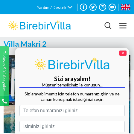
Yardım / Destek
Villa Makri 2
Tıklayın Sizi Arayalım
×
Sizi arayalım!
Müşteri temsilcimiz ile konuşun...
Sizi arayabilmemiz için telefon numaranızı girin ve ne
zaman konuşmak istediğinizi seçin
Tüm Fotoğrafları Göster