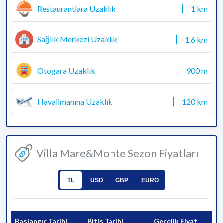
Restaurantlara Uzaklık
1 km
Sağlık Merkezi Uzaklık
1.6 km
Otogara Uzaklık
900 m
Havalimanına Uzaklık
120 km
Villa Mare&Monte Sezon Fiyatları
TL
USD
GBP
EURO
Başlangıç Tarihi
Bitiş Tarihi
Gecelik Fiyat