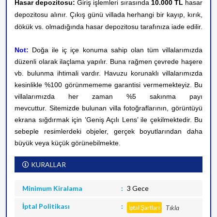
Hasar depozitosu:
Giriş işlemleri sırasında
10.000 TL
hasar
depozitosu alınır. Çıkış günü villada herhangi bir kayıp, kırık,
dökük vs. olmadığında hasar depozitosu tarafınıza iade edilir.
Not:
Doğa ile iç içe konuma sahip olan tüm villalarımızda
düzenli olarak ilaçlama yapılır. Buna rağmen çevrede haşere
vb. bulunma ihtimali vardır. Havuzu korunaklı villalarımızda
kesinlikle %100 görünmememe garantisi vermemekteyiz. Bu
villalarımızda her zaman %5 sakınma payı
mevcuttur.
Sitemizde bulunan villa fotoğraflarının, görüntüyü
ekrana sığdırmak için ’Geniş Açılı Lens’ ile çekilmektedir. Bu
sebeple resimlerdeki objeler, gerçek boyutlarından daha
büyük veya küçük görünebilmekte.
KURALLAR
Minimum Kiralama
3 Gece
İptal Politikası
Tıkla
İptal Şartları