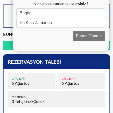
Ne zaman aramamızı istersiniz ?
KAPASİTE
BANYO & WC
YATAK ODASI
4 KİŞİ
2 ADET
2 ADET
BUNU PAYLAŞ
Formu Gönder
Ödemenin %20’sini şimdi, kalanını kapıda öde.
REZERVASYON TALEBİ
Giriş Tarihi
Çıkış Tarihi
6
Ağustos
6
Ağustos
Misafirler
0
Yetişkin,
0
Çocuk