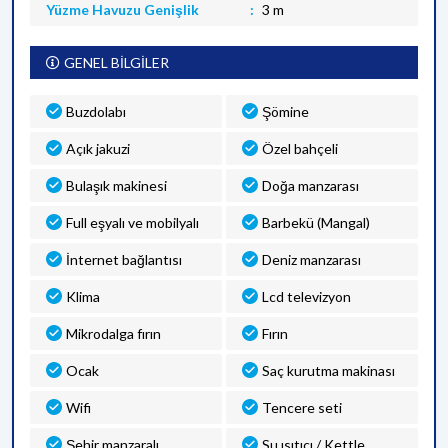
Yüzme Havuzu Genişlik
3 m
GENEL BİLGİLER
Buzdolabı
Şömine
Açık jakuzi
Özel bahçeli
Bulaşık makinesi
Doğa manzarası
Full eşyalı ve mobilyalı
Barbekü (Mangal)
İnternet bağlantısı
Deniz manzarası
Klima
Lcd televizyon
Mikrodalga fırın
Fırın
Ocak
Saç kurutma makinası
Wifi
Tencere seti
Şehir manzaralı
Su ısıtıcı / Kettle