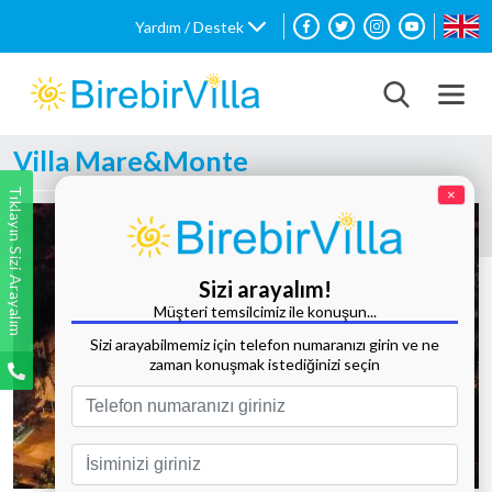
Yardım / Destek
Villa Mare&Monte
Tıklayın Sizi Arayalım
×
Sizi arayalım!
Müşteri temsilcimiz ile konuşun...
Sizi arayabilmemiz için telefon numaranızı girin ve ne
zaman konuşmak istediğinizi seçin
Tüm Fotoğrafları Göster