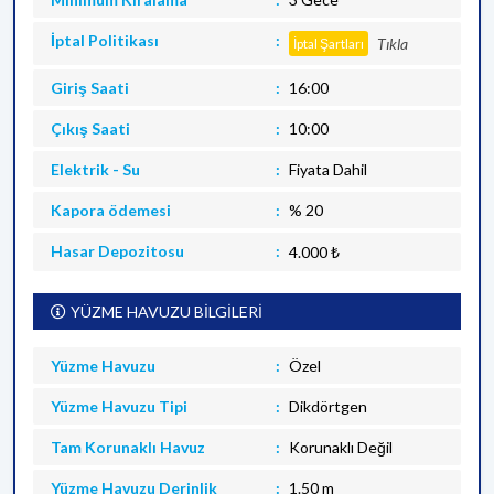
İptal Politikası
Tıkla
İptal Şartları
Giriş Saati
16:00
Çıkış Saati
10:00
Elektrik - Su
Fiyata Dahil
Kapora ödemesi
% 20
Hasar Depozitosu
4.000 ₺
YÜZME HAVUZU BİLGİLERİ
Yüzme Havuzu
Özel
Yüzme Havuzu Tipi
Dikdörtgen
Tam Korunaklı Havuz
Korunaklı Değil
Yüzme Havuzu Derinlik
1.50 m