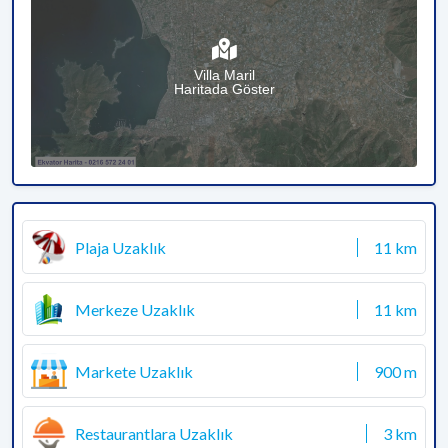
Villa Maril
Haritada Göster
Plaja Uzaklık
11 km
Merkeze Uzaklık
11 km
Markete Uzaklık
900 m
Restaurantlara Uzaklık
3 km