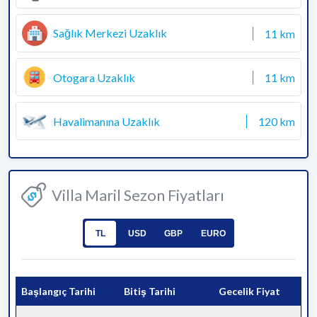
Sağlık Merkezi Uzaklık
11 km
Otogara Uzaklık
11 km
Havalimanına Uzaklık
120 km
Villa Maril Sezon Fiyatları
TL
USD
GBP
EURO
Başlangıç Tarihi
Bitiş Tarihi
Gecelik Fiyat