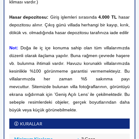
kliması vardır.)
Hasar depozitosu:
Giriş işlemleri sırasında
4.000 TL
hasar
depozitosu alınır. Çıkış günü villada herhangi bir kayıp, kırık,
dökük vs. olmadığında hasar depozitosu tarafınıza iade edilir
Not:
Doğa ile iç içe konuma sahip olan tüm villalarımızda
düzenli olarak ilaçlama yapılır. Buna rağmen çevrede haşere
vb. bulunma ihtimali vardır. Havuzu korunaklı villalarımızda
kesinlikle %100 görünmeme garantisi vermemekteyiz. Bu
villalarımızda her zaman %5 sakınma payı
mevcuttur.
Sitemizde bulunan villa fotoğraflarının, görüntüyü
ekrana sığdırmak için ’Geniş Açılı Lens’ ile çekilmektedir. Bu
sebeple resimlerdeki objeler, gerçek boyutlarından daha
büyük veya küçük görünebilmekte.
KURALLAR
Minimum Kiralama
3 Gece