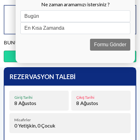
Ne zaman aramamızı istersiniz ?
KAPASİTE
BANYO & WC
YATAK ODASI
2 KİŞİ
1 ADET
1 ADET
BUNU PAYLAŞ
Formu Gönder
Ödemenin %20’sini şimdi, kalanını kapıda öde.
REZERVASYON TALEBİ
Giriş Tarihi
Çıkış Tarihi
8
Ağustos
8
Ağustos
Misafirler
0
Yetişkin,
0
Çocuk