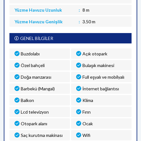
Yüzme Havuzu Uzunluk
8 m
Yüzme Havuzu Genişlik
3.50 m
GENEL BİLGİLER
Buzdolabı
Açık otopark
Özel bahçeli
Bulaşık makinesi
Doğa manzarası
Full eşyalı ve mobilyalı
Barbekü (Mangal)
İnternet bağlantısı
Balkon
Klima
Lcd televizyon
Fırın
Otopark alanı
Ocak
Saç kurutma makinası
Wifi