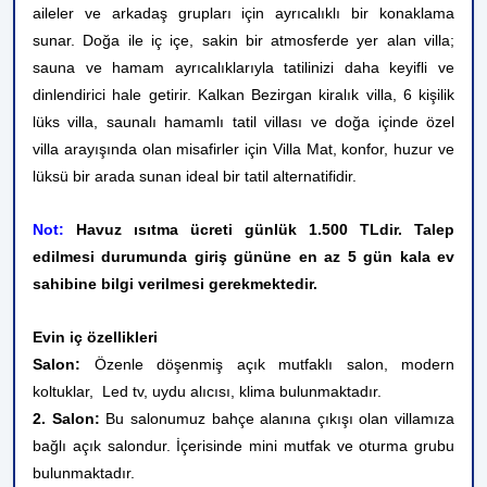
aileler ve arkadaş grupları için ayrıcalıklı bir konaklama
sunar. Doğa ile iç içe, sakin bir atmosferde yer alan villa;
sauna ve hamam ayrıcalıklarıyla tatilinizi daha keyifli ve
dinlendirici hale getirir. Kalkan Bezirgan kiralık villa, 6 kişilik
lüks villa, saunalı hamamlı tatil villası ve doğa içinde özel
villa arayışında olan misafirler için Villa Mat, konfor, huzur ve
lüksü bir arada sunan ideal bir tatil alternatifidir.
Not:
Havuz ısıtma ücreti günlük 1.500 TLdir. Talep
edilmesi durumunda giriş gününe en az 5 gün kala ev
sahibine bilgi verilmesi gerekmektedir.
Evin iç özellikleri
Salon:
Özenle döşenmiş açık mutfaklı salon, modern
koltuklar, Led tv, uydu alıcısı, klima bulunmaktadır.
2. Salon:
Bu salonumuz bahçe alanına çıkışı olan villamıza
bağlı açık salondur. İçerisinde mini mutfak ve oturma grubu
bulunmaktadır.