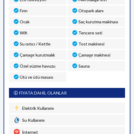
Fırın
Otopark alanı
Ocak
Saç kurutma makinası
Wifi
Tencere seti
Su ısıtıcı / Kettle
Tost makinesi
Çamaşır kurutmalık
Çamaşır makinesi
Özel yüzme havuzu
Sauna
Ütü ve ütü masası
FİYATA DAHİL OLANLAR
Elektrik Kullanımı
Su Kullanımı
İnternet