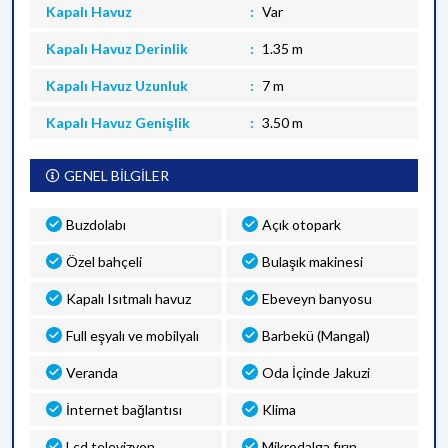
Kapalı Havuz
Var
Kapalı Havuz Derinlik
1.35 m
Kapalı Havuz Uzunluk
7 m
Kapalı Havuz Genişlik
3.50 m
GENEL BİLGİLER
Buzdolabı
Açık otopark
Özel bahçeli
Bulaşık makinesi
Kapalı Isıtmalı havuz
Ebeveyn banyosu
Full eşyalı ve mobilyalı
Barbekü (Mangal)
Veranda
Oda İçinde Jakuzi
İnternet bağlantısı
Klima
Lcd televizyon
Mikrodalga fırın