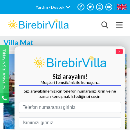
Yardım / Destek
Villa Mat
Tıklayın Sizi Arayalım
×
Sizi arayalım!
Müşteri temsilcimiz ile konuşun...
Sizi arayabilmemiz için telefon numaranızı girin ve ne
zaman konuşmak istediğinizi seçin
Tüm Fotoğrafları Göster