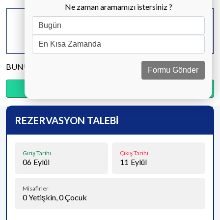
Ne zaman aramamızı istersiniz ?
KAPASİTE
BANYO & WC
YATAK ODASI
6 KİŞİ
3 ADET
3 ADET
BUNU PAYLAŞ
Formu Gönder
Ödemenin %20’sini şimdi, kalanını kapıda öde.
REZERVASYON TALEBİ
Giriş Tarihi
Çıkış Tarihi
06
Eylül
11
Eylül
Misafirler
0
Yetişkin,
0
Çocuk