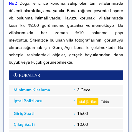
Not:
Doğa ile iç içe konuma sahip olan tüm villalarımızda
düzenli olarak ilaçlama yapılır. Buna rağmen çevrede haşere
vb. bulunma ihtimali vardır. Havuzu korunaklı villalarımızda
kesinlikle %100 görünmeme garantisi vermemekteyiz. Bu
villalarımızda her zaman %10 sakınma payı
mevcuttur.
Sitemizde bulunan villa fotoğraflarının, görüntüyü
ekrana sığdırmak için ’Geniş Açılı Lens’ ile çekilmektedir. Bu
sebeple resimlerdeki objeler, gerçek boyutlarından daha
büyük veya küçük görünebilmekte.
KURALLAR
Minimum Kiralama
3 Gece
İptal Politikası
Tıkla
İptal Şartları
Giriş Saati
16:00
Çıkış Saati
10:00