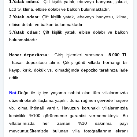
1.Yatak odası:
Çift kişilik yatak, ebeveyn banyosu, jakuzi,
Lcd tv, klima, elbise dolabı ve balkon bulunmaktadır.
2.Yatak odası:
Çift kişilik yatak, ebeveyn banyosu, klima,
elbise dolabı
ve
balkon bulunmaktadır.
3.Yatak odası:
Çift kişilik yatak, elbise dolabı
ve
balkon
bulunmaktadır.
Hasar depozitosu:
Giriş işlemleri sırasında
5.000 TL
hasar depozitosu alınır. Çıkış günü villada herhangi bir
kayıp, kırık, dökük vs. olmadığında depozito tarafınıza iade
edilir.
Not:
Doğa ile iç içe yaşama sahibi olan tüm villalarımızda
düzenli olarak ilaçlama yapılır. Buna rağmen çevrede haşere
vb. olma ihtimali vardır. Havuzun korunaklı villalarımızda
kesinlikle %100 görünmeme garantisi vermemekteyiz. Bu
villalarımızda her zaman %10 sakınma payı
mevcuttur.
Sitemizde bulunan villa fotoğraflarının ekranı