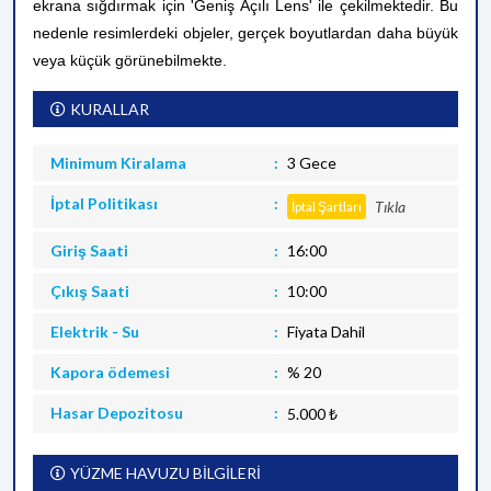
ekrana sığdırmak için 'Geniş Açılı Lens' ile çekilmektedir. Bu
nedenle resimlerdeki objeler, gerçek boyutlardan daha büyük
veya küçük görünebilmekte.
KURALLAR
Minimum Kiralama
3 Gece
İptal Politikası
Tıkla
İptal Şartları
Giriş Saati
16:00
Çıkış Saati
10:00
Elektrik - Su
Fiyata Dahil
Kapora ödemesi
% 20
Hasar Depozitosu
5.000 ₺
YÜZME HAVUZU BİLGİLERİ