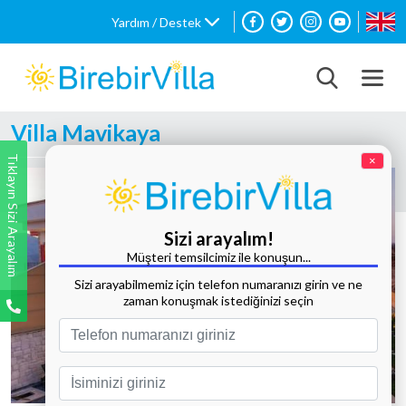
Yardım / Destek
Villa Mavikaya
Tıklayın Sizi Arayalım
×
Sizi arayalım!
Müşteri temsilcimiz ile konuşun...
Sizi arayabilmemiz için telefon numaranızı girin ve ne
zaman konuşmak istediğinizi seçin
Tüm Fotoğrafları Göster