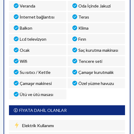
Veranda
Oda İçinde Jakuzi
İnternet bağlantısı
Teras
Balkon
Klima
Lcd televizyon
Fırın
Ocak
Saç kurutma makinası
Wifi
Tencere seti
Su ısıtıcı / Kettle
Çamaşır kurutmalık
Çamaşır makinesi
Özel yüzme havuzu
Ütü ve ütü masası
FİYATA DAHİL OLANLAR
Elektrik Kullanımı