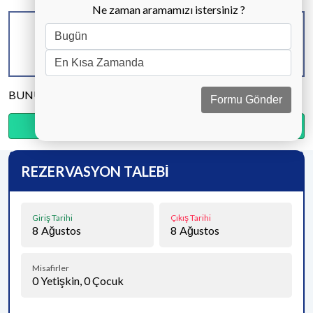
Ne zaman aramamızı istersiniz ?
KAPASİTE
BANYO & WC
YATAK ODASI
6 KİŞİ
3 ADET
3 ADET
BUNU PAYLAŞ
Formu Gönder
Ödemenin %20’sini şimdi, kalanını kapıda öde.
REZERVASYON TALEBİ
Giriş Tarihi
Çıkış Tarihi
8
Ağustos
8
Ağustos
Misafirler
0
Yetişkin,
0
Çocuk