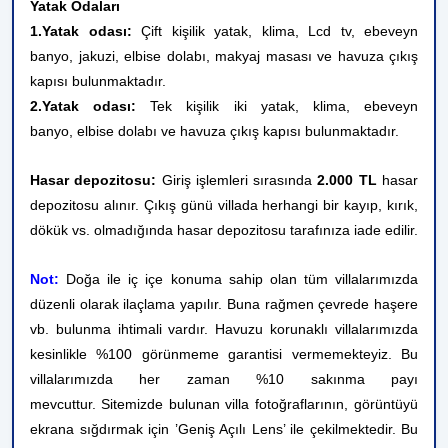
Yatak Odaları
1.Yatak odası:
Çift kişilik yatak, klima, Lcd tv, ebeveyn
banyo, jakuzi, elbise dolabı, makyaj masası ve havuza çıkış
kapısı bulunmaktadır.
2.Yatak odası:
Tek kişilik iki yatak, klima,
ebeveyn
banyo,
elbise dolabı ve havuza çıkış kapısı bulunmaktadır.
Hasar depozitosu:
Giriş işlemleri sırasında
2.000 TL
hasar
depozitosu alınır. Çıkış günü villada herhangi bir kayıp, kırık,
dökük vs. olmadığında hasar depozitosu tarafınıza iade edilir.
Not:
Doğa ile iç içe konuma sahip olan tüm villalarımızda
düzenli olarak ilaçlama yapılır. Buna rağmen çevrede haşere
vb. bulunma ihtimali vardır. Havuzu korunaklı villalarımızda
kesinlikle %100 görünmeme garantisi vermemekteyiz. Bu
villalarımızda her zaman %10 sakınma payı
mevcuttur.
Sitemizde bulunan villa fotoğraflarının, görüntüyü
ekrana sığdırmak için ’Geniş Açılı Lens’ ile çekilmektedir. Bu