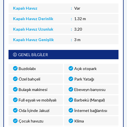
Kapalı Havuz
Var
Kapalı Havuz Derinlik
1.32 m
Kapalı Havuz Uzunluk
3.20
Kapalı Havuz Genişlik
3 m
GENEL BİLGİLER
Buzdolabı
Açık otopark
Özel bahçeli
Park Yatağı
Bulaşık makinesi
Ebeveyn banyosu
Full eşyalı ve mobilyalı
Barbekü (Mangal)
Oda İçinde Jakuzi
İnternet bağlantısı
Çocuk havuzu
Klima