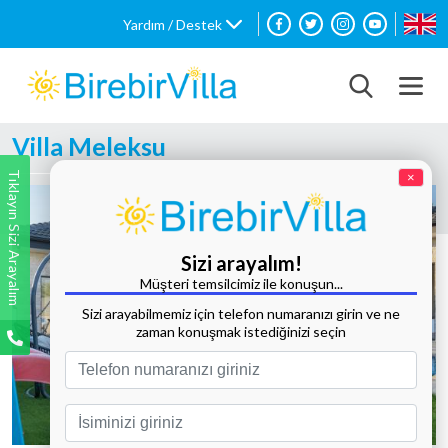
Yardım / Destek
Villa Meleksu
Tıklayın Sizi Arayalım
×
Sizi arayalım!
Müşteri temsilcimiz ile konuşun...
Sizi arayabilmemiz için telefon numaranızı girin ve ne
zaman konuşmak istediğinizi seçin
Tüm Fotoğrafları Göster