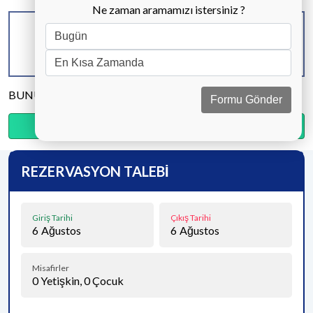
Ne zaman aramamızı istersiniz ?
KAPASİTE
BANYO & WC
YATAK ODASI
4 KİŞİ
2 ADET
2 ADET
BUNU PAYLAŞ
Formu Gönder
Ödemenin %20’sini şimdi, kalanını kapıda öde.
REZERVASYON TALEBİ
Giriş Tarihi
Çıkış Tarihi
6
Ağustos
6
Ağustos
Misafirler
0
Yetişkin,
0
Çocuk