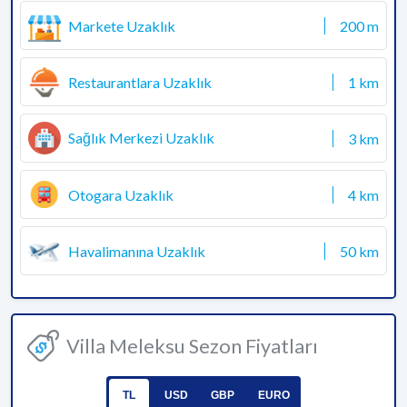
Markete Uzaklık
200 m
Restaurantlara Uzaklık
1 km
Sağlık Merkezi Uzaklık
3 km
Otogara Uzaklık
4 km
Havalimanına Uzaklık
50 km
Villa Meleksu Sezon Fiyatları
TL
USD
GBP
EURO