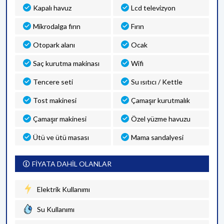
Kapalı havuz
Lcd televizyon
Mikrodalga fırın
Fırın
Otopark alanı
Ocak
Saç kurutma makinası
Wifi
Tencere seti
Su ısıtıcı / Kettle
Tost makinesi
Çamaşır kurutmalık
Çamaşır makinesi
Özel yüzme havuzu
Ütü ve ütü masası
Mama sandalyesi
FİYATA DAHİL OLANLAR
Elektrik Kullanımı
Su Kullanımı