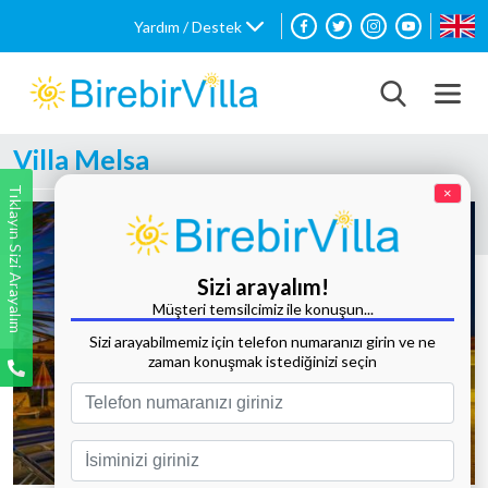
Yardım / Destek
Villa Melsa
Tıklayın Sizi Arayalım
×
Sizi arayalım!
Müşteri temsilcimiz ile konuşun...
Sizi arayabilmemiz için telefon numaranızı girin ve ne
zaman konuşmak istediğinizi seçin
Tüm Fotoğrafları Göster