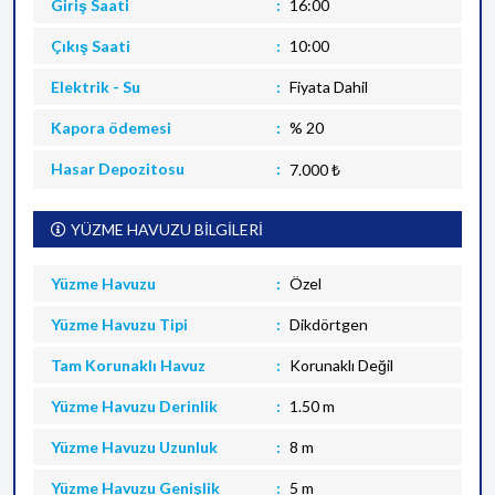
Giriş Saati
16:00
Çıkış Saati
10:00
Elektrik - Su
Fiyata Dahil
Kapora ödemesi
% 20
Hasar Depozitosu
7.000 ₺
YÜZME HAVUZU BİLGİLERİ
Yüzme Havuzu
Özel
Yüzme Havuzu Tipi
Dikdörtgen
Tam Korunaklı Havuz
Korunaklı Değil
Yüzme Havuzu Derinlik
1.50 m
Yüzme Havuzu Uzunluk
8 m
Yüzme Havuzu Genişlik
5 m