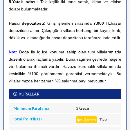
5.Yatak odası:
Tek kişilik iki tane yatak, klima ve elbise
dolabı bulunmaktadır.
Hasar depozitosu:
Giriş işlemleri sırasında
7.000 TL
hasar
depozitosu alınır. Çıkış günü villada herhangi bir kayıp, kırık,
dökük vs. olmadığında hasar depozitosu tarafınıza iade edilir.
Not:
Doğa ile iç içe konuma sahip olan tüm villalarımızda
düzenli olarak ilaçlama yapılır. Buna rağmen çevrede haşere
vb. bulunma ihtimali vardır. Havuzu korunaklı villalarımızda
kesinlikle %100 görünmeme garantisi vermemekteyiz. Bu
villalarımızda her zaman %5 sakınma payı mevcuttur.
KURALLAR
Minimum Kiralama
3 Gece
İptal Politikası
Tıkla
İptal Şartları