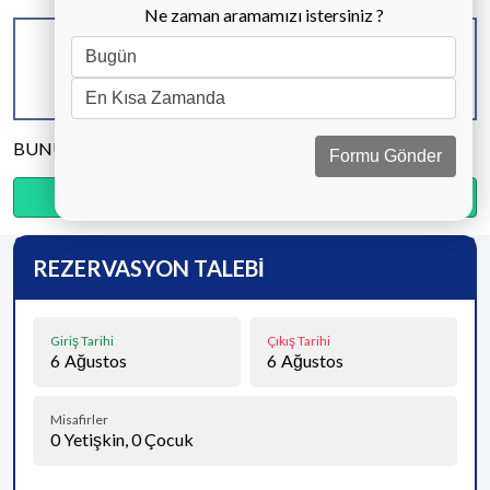
Ne zaman aramamızı istersiniz ?
KAPASİTE
BANYO & WC
YATAK ODASI
10 KİŞİ
6 ADET
5 ADET
BUNU PAYLAŞ
Formu Gönder
Ödemenin %20’sini şimdi, kalanını kapıda öde.
REZERVASYON TALEBİ
Giriş Tarihi
Çıkış Tarihi
6
Ağustos
6
Ağustos
Misafirler
0
Yetişkin,
0
Çocuk