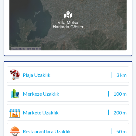
Villa Melsa
Haritada Göster
Plaja Uzaklık
3 km
Merkeze Uzaklık
100 m
Markete Uzaklık
200 m
Restaurantlara Uzaklık
50 m