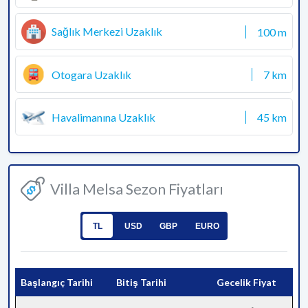
Sağlık Merkezi Uzaklık
100 m
Otogara Uzaklık
7 km
Havalimanına Uzaklık
45 km
Villa Melsa Sezon Fiyatları
TL
USD
GBP
EURO
Başlangıç Tarihi
Bitiş Tarihi
Gecelik Fiyat