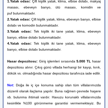
1.Yatak odası:
Çift kişilik yatak, klima, elbise dolabı, makyaj
masası, ebeveyn banyo, ütü masası, komidin ve
puf bulunmaktadır.
2.Yatak odası:
Çift kişilik yatak, klima, ebeveyn banyo, elbise
dolabı ve komodin bulunmaktadır.
3.Yatak odası:
Tek kişilik iki tane yatak, klima, ebeveyn
banyo, elbise dolabı bulunmaktadır.
4.Yatak odası:
Tek kişilik iki tane yatak, klima, ebeveyn
banyo, elbise dolabı bulunmaktadır.
Hasar depozitosu:
Giriş işlemleri sırasında
5.000 TL
hasar
depozitosu alınır. Çıkış günü villada herhangi bir kayıp, kırık,
dökük vs. olmadığında hasar depozitosu tarafınıza iade edilir.
Not:
Doğa ile iç içe konuma sahip olan tüm villalarımızda
düzenli olarak ilaçlama yapılır. Buna rağmen çevrede haşere
vb. bulunma ihtimali vardır. Havuzu korunaklı villalarımızda
kesinlikle %100 görünmeme garantisi vermemekteyiz. Bu