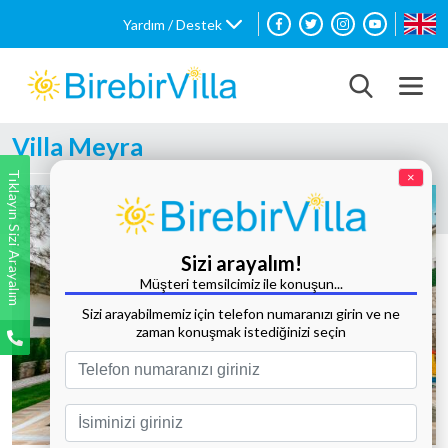
Yardım / Destek
Villa Meyra
Tıklayın Sizi Arayalım
×
Sizi arayalım!
Müşteri temsilcimiz ile konuşun...
Sizi arayabilmemiz için telefon numaranızı girin ve ne
zaman konuşmak istediğinizi seçin
Tüm Fotoğrafları Göster