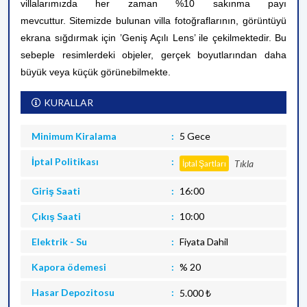
villalarımızda her zaman %10 sakınma payı
mevcuttur.
Sitemizde bulunan villa fotoğraflarının, görüntüyü
ekrana sığdırmak için ’Geniş Açılı Lens’ ile çekilmektedir. Bu
sebeple resimlerdeki objeler, gerçek boyutlarından daha
büyük veya küçük görünebilmekte.
KURALLAR
Minimum Kiralama
5 Gece
İptal Politikası
Tıkla
İptal Şartları
Giriş Saati
16:00
Çıkış Saati
10:00
Elektrik - Su
Fiyata Dahil
Kapora ödemesi
% 20
Hasar Depozitosu
5.000 ₺