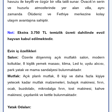
havuzu ile keyifli ve özgür bir villa tatili sunar. Ovacık’ın serin
ve huzurlu atmosferinde yer alan villa, aynı
zamanda Ölüdeniz ve Fethiye merkezine kolay
ulaşım avantajına sahiptir.
Not:
Ekstra 3.750 TL temizlik ücreti dahilinde evcil
hayvan kabul edilmektedir.
Evin iç özellikleri
Salon:
Özenle döşenmiş açık mutfaklı salon, modern
koltuklar, 8 kişilik yemek masası, klima, Led tv, uydu alıcısı,
park yatak ve mama sandalyesi bulunmaktadır.
Mutfak:
Açık planlı mutfak, 8 kişi ve daha fazla kişiye
yetecek kadar mutfak malzemeleri, bulaşık makinesi, fırın,
ocak, buzdolabı, mikrodalga fırın, tost makinesi, kahve
makinesi, çaydanlık ve kettle bulunmaktadır.
Yatak Odaları: