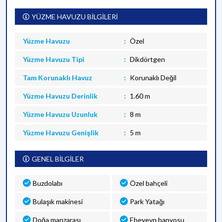
YÜZME HAVUZU BİLGİLERİ
Yüzme Havuzu
Özel
Yüzme Havuzu Tipi
Dikdörtgen
Tam Korunaklı Havuz
Korunaklı Değil
Yüzme Havuzu Derinlik
1.60 m
Yüzme Havuzu Uzunluk
8 m
Yüzme Havuzu Genişlik
5 m
GENEL BİLGİLER
Buzdolabı
Özel bahçeli
Bulaşık makinesi
Park Yatağı
Doğa manzarası
Ebeveyn banyosu