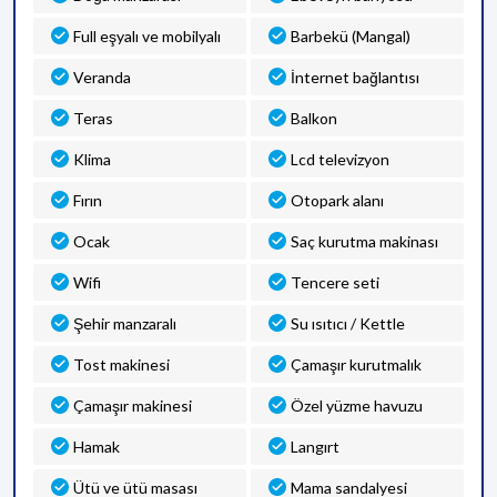
Full eşyalı ve mobilyalı
Barbekü (Mangal)
Veranda
İnternet bağlantısı
Teras
Balkon
Klima
Lcd televizyon
Fırın
Otopark alanı
Ocak
Saç kurutma makinası
Wifi
Tencere seti
Şehir manzaralı
Su ısıtıcı / Kettle
Tost makinesi
Çamaşır kurutmalık
Çamaşır makinesi
Özel yüzme havuzu
Hamak
Langırt
Ütü ve ütü masası
Mama sandalyesi