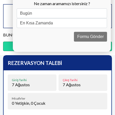
Ne zaman aramamızı istersiniz ?
KAPASİTE
BANYO & WC
YATAK ODASI
8 KİŞİ
4 ADET
4 ADET
BUNU PAYLAŞ
Formu Gönder
Ödemenin %20’sini şimdi, kalanını kapıda öde.
REZERVASYON TALEBİ
Giriş Tarihi
Çıkış Tarihi
7
Ağustos
7
Ağustos
Misafirler
0
Yetişkin,
0
Çocuk