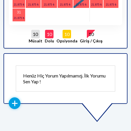
31
10
10
10
10
Müsait
Dolu
Opsiyonda
Giriş / Çıkış
Henüz Hiç Yorum Yapılmamış. İlk Yorumu
Sen Yap !