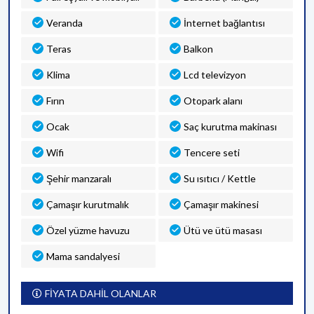
Veranda
İnternet bağlantısı
Teras
Balkon
Klima
Lcd televizyon
Fırın
Otopark alanı
Ocak
Saç kurutma makinası
Wifi
Tencere seti
Şehir manzaralı
Su ısıtıcı / Kettle
Çamaşır kurutmalık
Çamaşır makinesi
Özel yüzme havuzu
Ütü ve ütü masası
Mama sandalyesi
FİYATA DAHİL OLANLAR