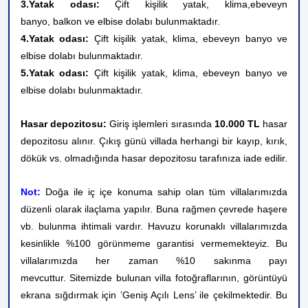
3.Yatak odası:
Çift kişilik yatak, klima,
ebeveyn
banyo,
balkon ve elbise dolabı bulunmaktadır.
4.Yatak odası:
Çift kişilik yatak, klima, ebeveyn banyo ve
elbise dolabı bulunmaktadır.
5.Yatak odası:
Çift kişilik yatak, klima, ebeveyn banyo ve
elbise dolabı bulunmaktadır.
Hasar depozitosu:
Giriş işlemleri sırasında
10.000
TL
hasar
depozitosu alınır. Çıkış günü villada herhangi bir kayıp, kırık,
dökük vs. olmadığında hasar depozitosu tarafınıza iade edilir.
Not:
Doğa ile iç içe konuma sahip olan tüm villalarımızda
düzenli olarak ilaçlama yapılır. Buna rağmen çevrede haşere
vb. bulunma ihtimali vardır. Havuzu korunaklı villalarımızda
kesinlikle %100 görünmeme garantisi vermemekteyiz. Bu
villalarımızda her zaman %10 sakınma payı
mevcuttur.
Sitemizde bulunan villa fotoğraflarının, görüntüyü
ekrana sığdırmak için ’Geniş Açılı Lens’ ile çekilmektedir. Bu