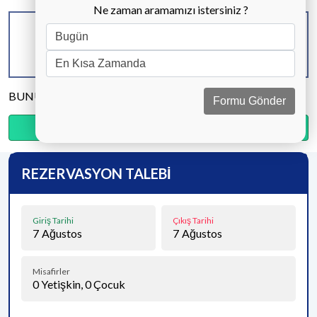
Ne zaman aramamızı istersiniz ?
KAPASİTE
BANYO & WC
YATAK ODASI
10 KİŞİ
4 ADET
5 ADET
BUNU PAYLAŞ
Formu Gönder
Ödemenin %20’sini şimdi, kalanını kapıda öde.
REZERVASYON TALEBİ
Giriş Tarihi
Çıkış Tarihi
7
Ağustos
7
Ağustos
Misafirler
0
Yetişkin,
0
Çocuk