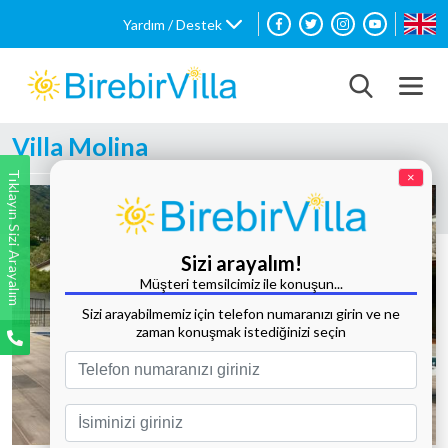
Yardım / Destek
Villa Molina
Tıklayın Sizi Arayalım
×
Sizi arayalım!
Müşteri temsilcimiz ile konuşun...
Sizi arayabilmemiz için telefon numaranızı girin ve ne
zaman konuşmak istediğinizi seçin
Tüm Fotoğrafları Göster