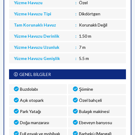
Yüzme Havuzu
Özel
Yüzme Havuzu Tipi
Dikdörtgen
Tam Korunaklı Havuz
Korunaklı Değil
Yüzme Havuzu Derinlik
1.50 m
Yüzme Havuzu Uzunluk
7 m
Yüzme Havuzu Genişlik
5.5 m
GENEL BİLGİLER
Buzdolabı
Şömine
Açık otopark
Özel bahçeli
Park Yatağı
Bulaşık makinesi
Doğa manzarası
Ebeveyn banyosu
Full eşyalı ve mobilyalı
Barbekü (Mangal)