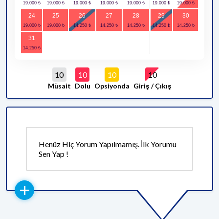
24
25
26
27
28
29
30
31
10
10
10
10
Müsait
Dolu
Opsiyonda
Giriş / Çıkış
Henüz Hiç Yorum Yapılmamış. İlk Yorumu
Sen Yap !