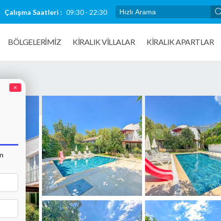
Çalışma Saatleri :
09:30 - 22:30
BÖLGELERİMİZ
KIRALIK VILLALAR
KİRALIK APARTLAR
×
an