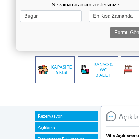
Ne zaman aramamızı istersiniz ?
Formu Gön
BANYO &
KAPASİTE
WC
6 KİŞİ
3 ADET
Açıkl
Rezervasyon
Açıklama
Villa Açıklaması
Depozito ve Ek Ücretler