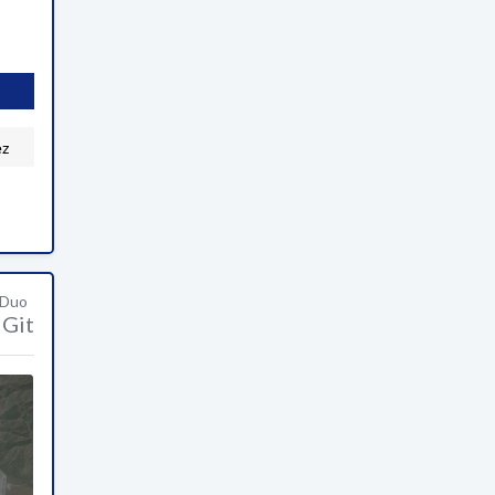
ez
 Duo
Git