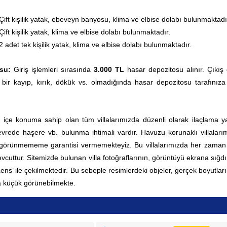
Çift kişilik yatak, ebeveyn banyosu, klima ve elbise dolabı bulunmaktadı
Çift kişilik yatak, klima ve elbise dolabı bulunmaktadır.
2 adet tek kişilik yatak, klima ve elbise dolabı bulunmaktadır.
su:
Giriş işlemleri sırasında
3.000 TL
hasar depozitosu alınır. Çıkış
 bir kayıp, kırık, dökük vs. olmadığında hasar depozitosu tarafınıza
 içe konuma sahip olan tüm villalarımızda düzenli olarak ilaçlama yap
rede haşere vb. bulunma ihtimali vardır. Havuzu korunaklı villaları
 görünmememe garantisi vermemekteyiz. Bu villalarımızda her zama
cuttur. Sitemizde bulunan villa fotoğraflarının, görüntüyü ekrana sığd
 Lens’ ile çekilmektedir. Bu sebeple resimlerdeki objeler, gerçek boyutla
 küçük görünebilmekte.