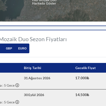
Villa Mozaik Duo
Haritada Göster
 Mozaik Duo Sezon Fiyatları
GBP
EURO
Bitiş Tarihi
Gecelik Fiyat
17.000₺
31 Ağustos 2026
a : 5 Gece
14.500₺
30 Eylül 2026
a : 5 Gece