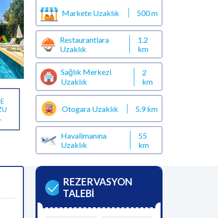
Markete Uzaklık
500 m
Restaurantlara
1.2
Uzaklık
km
Sağlık Merkezi
2
km
Uzaklık
E
Otogara Uzaklık
5.9 km
ZU
L
Havalimanına
55
Uzaklık
km
REZERVASYON
TALEBİ