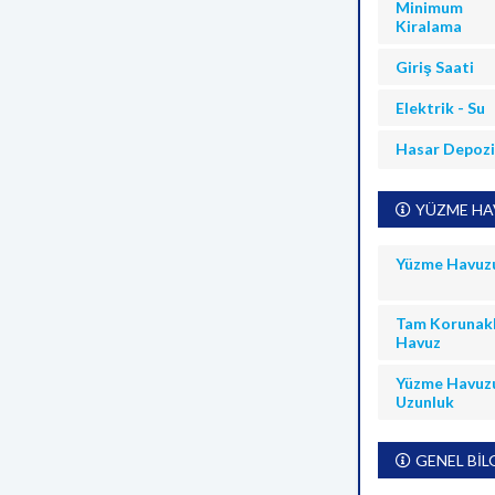
Minimum
Kiralama
Giriş Saati
Elektrik - Su
Hasar Depoz
YÜZME HAV
Yüzme Havuz
Tam Korunakl
Havuz
Yüzme Havuz
Uzunluk
GENEL BİL