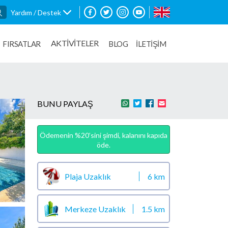
Yardım / Destek
AKTİVİTELER
FIRSATLAR
BLOG
İLETİŞİM
BUNU PAYLAŞ
Ödemenin %20’sini şimdi, kalanını kapıda
öde.
Plaja Uzaklık
6 km
Merkeze Uzaklık
1.5 km