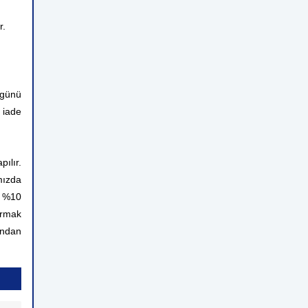
r.
 günü
 iade
ılır.
mızda
n %10
ırmak
rından