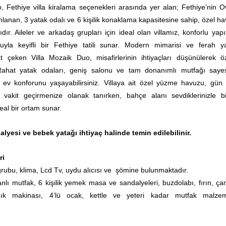
, Fethiye villa kiralama seçenekleri arasında yer alan; Fethiye’nin O
anan, 3 yatak odalı ve 6 kişilik konaklama kapasitesine sahip, özel ha
lasıdır. Aileler ve arkadaş grupları için ideal olan villamız, konforlu yap
uyla keyifli bir Fethiye tatili sunar. Modern mimarisi ve ferah 
kat çeken Villa Mozaik Duo, misafirlerinin ihtiyaçları düşünülerek ö
 Rahat yatak odaları, geniş salonu ve tam donanımlı mutfağı saye
ca ev konforunu yaşayabilirsiniz. Villaya ait özel yüzme havuzu, gün
li vakit geçirmenize olanak tanırken, bahçe alanı sevdiklerinizle bir
eal bir ortam sunar.
yesi ve bebek yatağı ihtiyaç halinde temin edilebilinir.
ri
ubu, klima, Lcd Tv, uydu alıcısı ve şömine bulunmaktadır.
anlı mutfak, 6 kişilik yemek masa ve sandalyeleri, buzdolabı, fırın, ça
şık makinası, 4’lü ocak, kettle ve yeteri kadar mutfak malzem