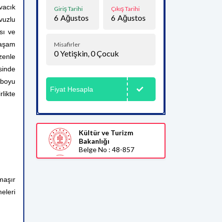
vacık
Giriş Tarihi
Çıkış Tarihi
6
Ağustos
6
Ağustos
vuzlu
ısı ve
yaşam
Misafirler
0
Yetişkin,
0
Çocuk
zenle
sinde
 boyu
Fiyat Hesapla
likte
Kültür ve Turizm
Bakanlığı
Belge No : 48-857
maşır
eleri