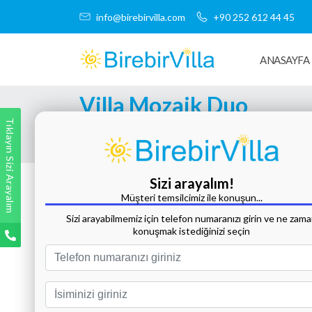
info@birebirvilla.com
+90 252 612 44 45
ANASAYFA
Villa Mozaik Duo
Tıklayın Sizi Arayalım
Tüm Fotoğrafları Göster
Sizi arayalım!
Müşteri temsilcimiz ile konuşun...
Sizi arayabilmemiz için telefon numaranızı girin ve ne zam
konuşmak istediğinizi seçin