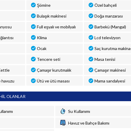
Şömine
Özel bahçeli
Bulaşık makinesi
Doğa manzarası
anyosu
Full eşyalı ve mobilyalı
Barbekü (Mangal)
ğlantısı
Klima
Lcd televizyon
Ocak
Saç kurutma makina
Tencere seti
Masa tenisi
 Kettle
Çamaşır kurutmalık
Çamaşır makinesi
 havuzu
Ütü ve ütü masası
Mama sandalyesi
HİL OLANLAR
ullanımı
Su Kullanımı
Havuz ve Bahçe Bakımı