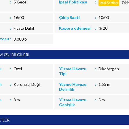
5 Gece
İptal Politikası
Tıkl
İptal Şartları
16:00
Çıkış Saati
10:00
Fiyata Dahil
Kapora ödemesi
% 20
itosu
3.000 ₺
UZU BİLGİLERİ
u
Özel
Yüzme Havuzu
Dikdörtgen
Tipi
ı
Korunaklı Değil
Yüzme Havuzu
1.55 m
Derinlik
u
8 m
Yüzme Havuzu
5 m
Genişlik
GİLER