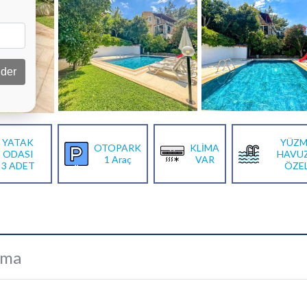
der
YATAK
YÜZM
OTOPARK
KLİMA
ODASI
HAVU
1 Araç
VAR
3 ADET
ÖZE
ama