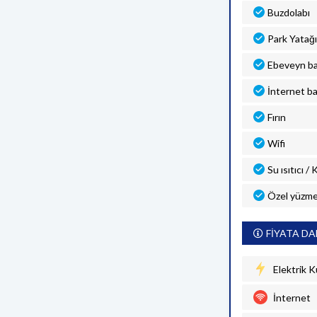
Buzdolabı
Park Yatağı
Ebeveyn b
İnternet ba
Fırın
Wifi
Su ısıtıcı /
Özel yüzme
FİYATA DA
Elektrik K
İnternet