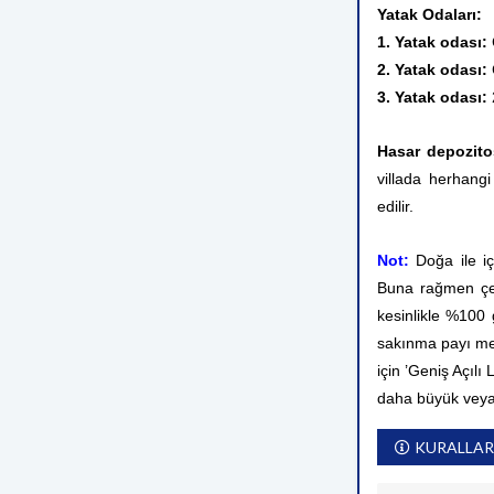
Yatak Odaları:
1. Yatak odası:
2. Yatak odası:
3. Yatak odası:
Hasar depozito
villada herhangi
edilir.
Not:
Doğa ile iç
Buna rağmen çev
kesinlikle %100
sakınma payı mev
için ’Geniş Açılı
daha büyük veya
KURALLAR