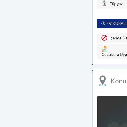
Tüpgaz
EV KURAL
İçeride Si
Çocuklara Uyg
Kon