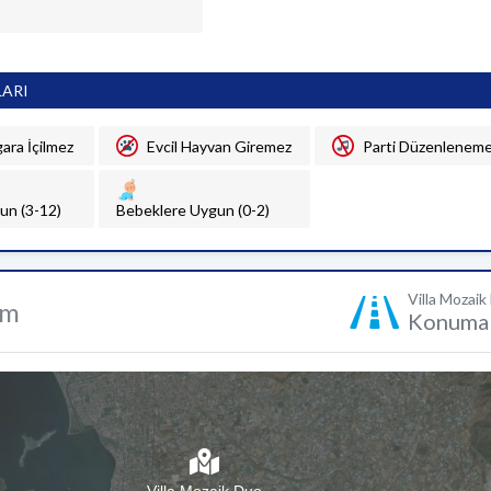
LARI
gara İçilmez
Evcil Hayvan Giremez
Parti Düzenlenem
un (3-12)
Bebeklere Uygun (0-2)
Villa Mozaik
um
Konuma 