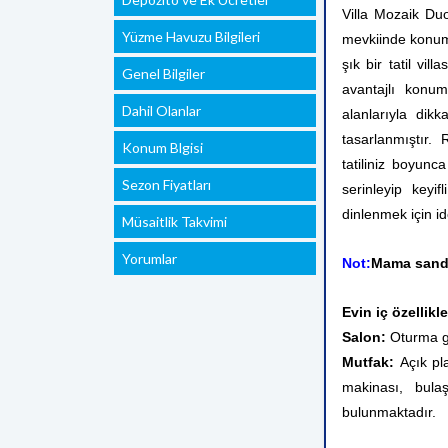
Villa Mozaik Duo
Yüzme Havuzu Bilgileri
mevkiinde konuml
şık bir tatil vil
Genel Bilgiler
avantajlı konum
Dahil Olanlar
alanlarıyla dik
tasarlanmıştır.
Konum Blgisi
tatiliniz boyun
Sezon Fiyatları
serinleyip keyif
dinlenmek için id
Müsaitlik Takvimi
Yorumlar
Not:
Mama sandal
Evin iç özellikle
Salon:
Oturma gr
Mutfak:
Açık pl
makinası, bula
bulunmaktadır.