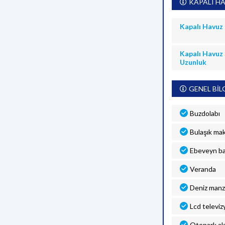
KAPALI HA
Kapalı Havuz
Kapalı Havuz
Uzunluk
GENEL BİL
Buzdolabı
Bulaşık mak
Ebeveyn b
Veranda
Deniz manz
Lcd televiz
Otopark al