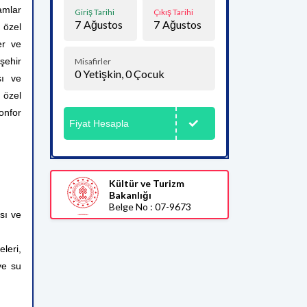
mlar
Giriş Tarihi
Çıkış Tarihi
7
Ağustos
7
Ağustos
 özel
er ve
şehir
Misafirler
0
Yetişkin,
0
Çocuk
sı ve
, özel
konfor
Fiyat Hesapla
Kültür ve Turizm
Bakanlığı
Belge No : 07-9673
sı ve
leri,
ve su