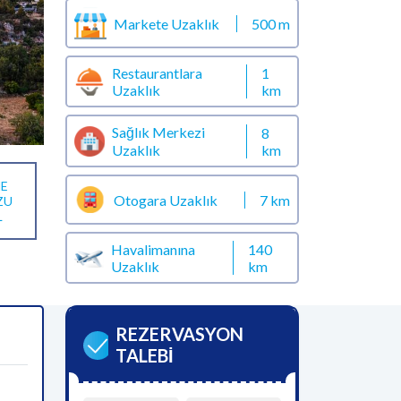
Markete Uzaklık
500 m
Restaurantlara
1
Uzaklık
km
Sağlık Merkezi
8
km
Uzaklık
E
Otogara Uzaklık
7 km
ZU
L
Havalimanına
140
Uzaklık
km
REZERVASYON
TALEBİ