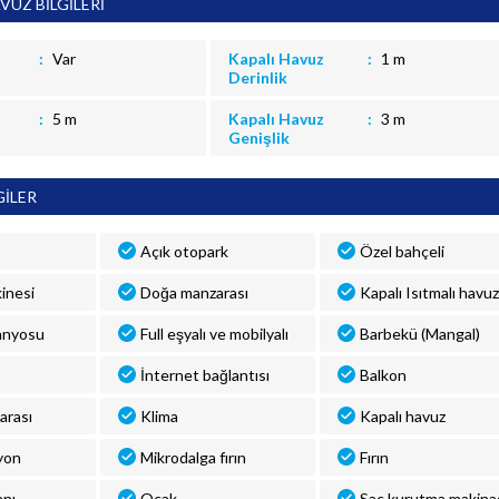
VUZ BİLGİLERİ
Var
Kapalı Havuz
1 m
Derinlik
5 m
Kapalı Havuz
3 m
Genişlik
GİLER
Açık otopark
Özel bahçeli
inesi
Doğa manzarası
Kapalı Isıtmalı havuz
anyosu
Full eşyalı ve mobilyalı
Barbekü (Mangal)
İnternet bağlantısı
Balkon
arası
Klima
Kapalı havuz
yon
Mikrodalga fırın
Fırın
anı
Ocak
Saç kurutma makina