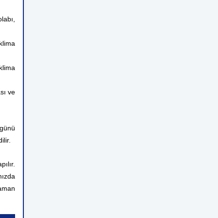
labı,
klima
klima
sı ve
 günü
lir.
ılır.
mızda
zaman