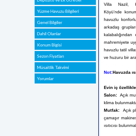
Villa Nazil,
Yüzme Havuzu Bilgileri
Köyü’nde konum
havuzlu konforlu
Genel Bilgiler
arkadaş gruplar
Dahil Olanlar
kalabalığından 
mahremiyete uygun
Konum Blgisi
havuzlu tatil vill
Sezon Fiyatları
ve huzuru bir arad
Müsaitlik Takvimi
Not:
Havuzda ıs
Yorumlar
Evin iç özellikle
Salon:
Açık mutf
klima bulunmakta
Mutfak:
Açık pla
çamaşır makinesi
ısıtıcısı bulunma