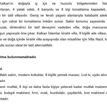
 Kalkan’ın doğayla iç içe ve huzurlu bölgelerinden İsla
lanan, 4 yatak odalı, 4 banyolu ve 8 kişi konaklama kapasiteli,
 bir tatil villasıdır. Geniş ve ferah yaşam alanlarıyla kalabalık ailel
ı için rahat bir konaklama imkânı sunar. Sakin konumu sayesinde 
uzak, dinlendirici bir tatil deneyimi vadeden villa; doğa manzara
 yapısıyla öne çıkar. Kalkan İslamlar kiralık villa, 8 kişilik aile villası
ası ve doğa içinde kiralık villa arayışında olan misafirler için Villa Nazil, 
a sunan ideal bir tatil alternatifidir.
ıtma bulunmamaktadır.
ri
aklı salon, modern koltuklar, 8 kişilik yemek masası, Lcd tv, uydu alıcı
dır.
nlı mutfak, 8 kişi ve daha fazla kişiye yetecek kadar mutfak malzeme
, bulaşık makinesi, fırın, ocak, buzdolabı, çaydanlık, tost makinesi 
ktadır.