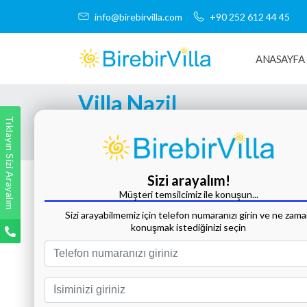
info@birebirvilla.com
+90 252 612 44 45
ANASAYFA
Villa Nazil
Tıklayın Sizi Arayalım
Tüm Fotoğrafları Göster
Sizi arayalım!
Müşteri temsilcimiz ile konuşun...
Sizi arayabilmemiz için telefon numaranızı girin ve ne zam
konuşmak istediğinizi seçin