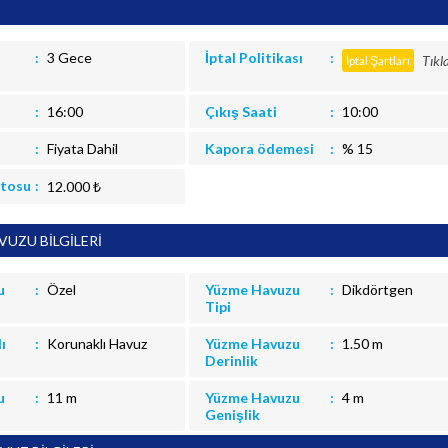
3 Gece
İptal Politikası
Tıkl
İptal Şartları
16:00
Çıkış Saati
10:00
Fiyata Dahil
Kapora ödemesi
% 15
itosu
12.000 ₺
UZU BİLGİLERİ
u
Özel
Yüzme Havuzu
Dikdörtgen
Tipi
ı
Korunaklı Havuz
Yüzme Havuzu
1.50 m
Derinlik
u
11 m
Yüzme Havuzu
4 m
Genişlik