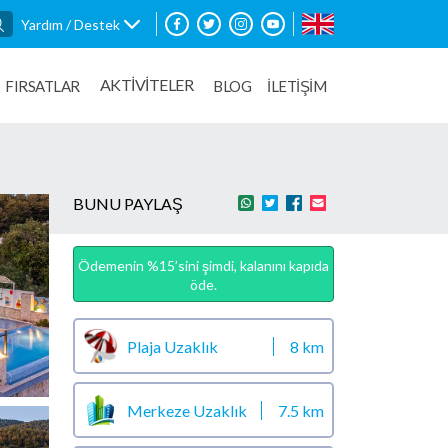
Yardım / Destek
AKTİVİTELER
FIRSATLAR
BLOG
İLETİŞİM
BUNU PAYLAŞ
Ödemenin %15’sini şimdi, kalanını kapıda
öde.
Plaja Uzaklık
8 km
Merkeze Uzaklık
7.5 km