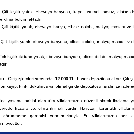
Çift kişilik yatak, ebeveyn banyosu, kapalı ısıtmalı havuz, elbise do
e klima bulunmaktadır.
Çift kişilik yatak, ebeveyn banyo, elbise dolabı, makyaj masası ve 
Çift kişilik yatak, ebeveyn banyosu, elbise dolabı, makyaj masası ve 
Tek kişilik iki tane yatak, ebeveyn banyosu, elbise dolabı, makyaj masa
dır.
su:
Giriş işlemleri sırasında
12.000 TL
hasar depozitosu alınır. Çıkış
 bir kayıp, kırık, dökülmüş vs. olmadığında depozitosu tarafınıza iade edi
 içe yaşama sahibi olan tüm villalarımızda düzenli olarak ilaçlama yap
rede haşere vb. olma ihtimali vardır. Havuzun korunaklı villaları
0 görünmeme garantisi vermemekteyiz. Bu villalarımızda her 
 mevcuttur.