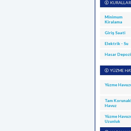
KURALLAR
Minimum
Kiralama
Giriş Saati
Elektrik - Su
Hasar Depoz
YÜZME HAV
Yüzme Havuz
Tam Korunakl
Havuz
Yüzme Havuz
Uzunluk