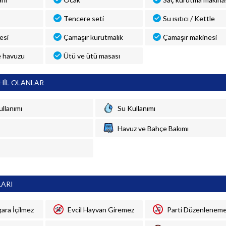
Tencere seti
Su ısıtıcı / Kettle
esi
Çamaşır kurutmalık
Çamaşır makinesi
 havuzu
Ütü ve ütü masası
HİL OLANLAR
ullanımı
Su Kullanımı
Havuz ve Bahçe Bakımı
LARI
gara İçilmez
Evcil Hayvan Giremez
Parti Düzenlenem