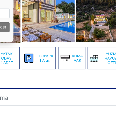
der
YATAK
YÜZM
OTOPARK
KLİMA
ODASI
HAVU
1 Araç
VAR
4 ADET
ÖZE
ama