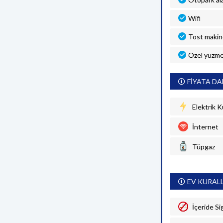
Wifi
Tost makin
Özel yüzme
FİYATA DA
Elektrik K
İnternet
Tüpgaz
EV KURAL
İçeride Si