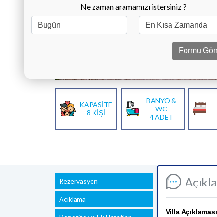
Ne zaman aramamızı istersiniz ?
Formu Gön
BANYO &
KAPASİTE
WC
8 KİŞİ
4 ADET
Açıkl
Rezervasyon
Açıklama
Villa Açıklaması
Depozito ve Ek Ücretler