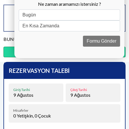
Ne zaman aramamızı istersiniz ?
KAPASİTE
BANYO & WC
YATAK ODASI
8 KİŞİ
4 ADET
4 ADET
BUNU PAYLAŞ
Formu Gönder
Ödemenin %20’sini şimdi, kalanını kapıda öde.
REZERVASYON TALEBİ
Giriş Tarihi
Çıkış Tarihi
9
Ağustos
9
Ağustos
Misafirler
0
Yetişkin,
0
Çocuk