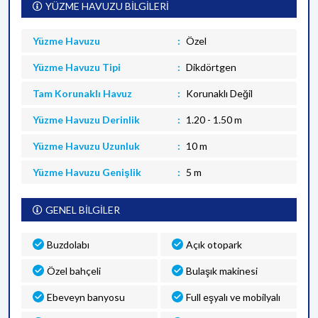
YÜZME HAVUZU BİLGİLERİ
Yüzme Havuzu
Özel
Yüzme Havuzu Tipi
Dikdörtgen
Tam Korunaklı Havuz
Korunaklı Değil
Yüzme Havuzu Derinlik
1.20 - 1.50 m
Yüzme Havuzu Uzunluk
10 m
Yüzme Havuzu Genişlik
5 m
GENEL BİLGİLER
Buzdolabı
Açık otopark
Özel bahçeli
Bulaşık makinesi
Ebeveyn banyosu
Full eşyalı ve mobilyalı