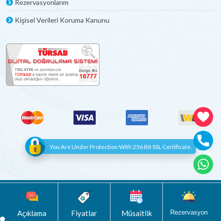
Rezervasyonlarım
Kişisel Verileri Koruma Kanunu
You Are Under Protection With 256 Bit SSL Certificate.
© Copyright 2012 - 2022 | All Rights Reserved
Böceksoft
Açıklama
Fiyatlar
Müsaitlik
Rezervasyon