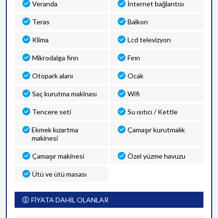
Veranda
İnternet bağlantısı
Teras
Balkon
Klima
Lcd televizyon
Mikrodalga fırın
Fırın
Otopark alanı
Ocak
Saç kurutma makinası
Wifi
Tencere seti
Su ısıtıcı / Kettle
Ekmek kızartma
Çamaşır kurutmalık
makinesi
Çamaşır makinesi
Özel yüzme havuzu
Ütü ve ütü masası
FİYATA DAHİL OLANLAR