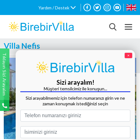
Yardım / Destek
Villa Nefis
Tıklayın Sizi Arayalım
×
Sizi arayalım!
Müşteri temsilcimiz ile konuşun...
Sizi arayabilmemiz için telefon numaranızı girin ve ne
zaman konuşmak istediğinizi seçin
Tüm Fotoğrafları Göster