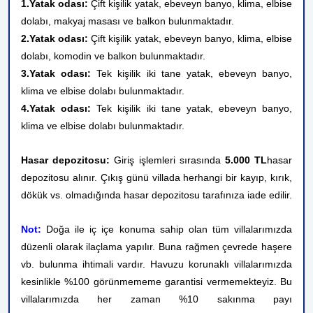
1.Yatak odası:
Çift kişilik yatak, ebeveyn banyo, klima, elbise
dolabı, makyaj masası ve balkon bulunmaktadır.
2.Yatak odası:
Çift kişilik yatak, ebeveyn banyo, klima,
elbise
dolabı, komodin ve balkon bulunmaktadır.
3.Yatak odası:
Tek kişilik iki tane yatak, ebeveyn banyo,
klima ve elbise dolabı
bulunmaktadır.
4.Yatak odası:
Tek kişilik iki tane yatak, ebeveyn banyo,
klima ve elbise dolabı
bulunmaktadır
.
Hasar depozitosu:
Giriş işlemleri sırasında
5.000 TL
hasar
depozitosu alınır. Çıkış günü villada herhangi bir kayıp, kırık,
dökük vs. olmadığında hasar depozitosu tarafınıza iade edilir.
Not:
Doğa ile iç içe konuma sahip olan tüm villalarımızda
düzenli olarak ilaçlama yapılır. Buna rağmen çevrede haşere
vb. bulunma ihtimali vardır. Havuzu korunaklı villalarımızda
kesinlikle %100 görünmememe garantisi vermemekteyiz. Bu
villalarımızda her zaman %10 sakınma payı