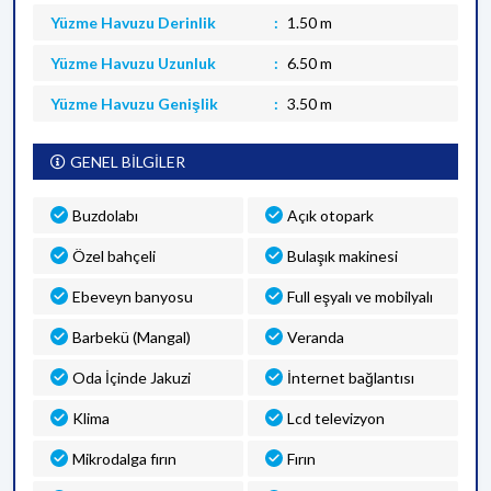
Yüzme Havuzu Derinlik
1.50 m
Yüzme Havuzu Uzunluk
6.50 m
Yüzme Havuzu Genişlik
3.50 m
GENEL BİLGİLER
Buzdolabı
Açık otopark
Özel bahçeli
Bulaşık makinesi
Ebeveyn banyosu
Full eşyalı ve mobilyalı
Barbekü (Mangal)
Veranda
Oda İçinde Jakuzi
İnternet bağlantısı
Klima
Lcd televizyon
Mikrodalga fırın
Fırın