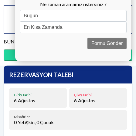
Ne zaman aramamızı istersiniz ?
KAPASİTE
BANYO & WC
YATAK ODASI
4 KİŞİ
2 ADET
2 ADET
BUNU PAYLAŞ
Formu Gönder
Ödemenin %20’sini şimdi, kalanını kapıda öde.
REZERVASYON TALEBİ
Giriş Tarihi
Çıkış Tarihi
6
Ağustos
6
Ağustos
Misafirler
0
Yetişkin,
0
Çocuk