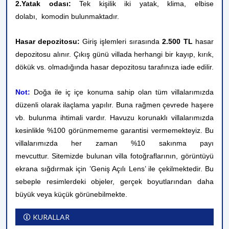
2.Yatak odası:
Tek kişilik iki yatak, klima, elbise
dolabı,
komodin bulunmaktadır.
Hasar depozitosu:
Giriş işlemleri sırasında
2.500 TL
hasar
depozitosu alınır. Çıkış günü villada herhangi bir kayıp, kırık,
dökük vs. olmadığında hasar depozitosu tarafınıza iade edilir.
Not:
Doğa ile iç içe konuma sahip olan tüm villalarımızda
düzenli olarak ilaçlama yapılır. Buna rağmen çevrede haşere
vb. bulunma ihtimali vardır. Havuzu korunaklı villalarımızda
kesinlikle %100 görünmememe garantisi vermemekteyiz. Bu
villalarımızda her zaman %10 sakınma payı
mevcuttur.
Sitemizde bulunan villa fotoğraflarının, görüntüyü
ekrana sığdırmak için ’Geniş Açılı Lens’ ile çekilmektedir. Bu
sebeple resimlerdeki objeler, gerçek boyutlarından daha
büyük veya küçük görünebilmekte.
KURALLAR