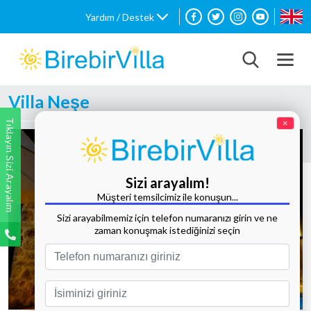
Yardım / Destek
Villa Neşe
Tıklayın Sizi Arayalım
×
Sizi arayalım!
Müşteri temsilcimiz ile konuşun...
Sizi arayabilmemiz için telefon numaranızı girin ve ne
zaman konuşmak istediğinizi seçin
Tüm Fotoğrafları Göster