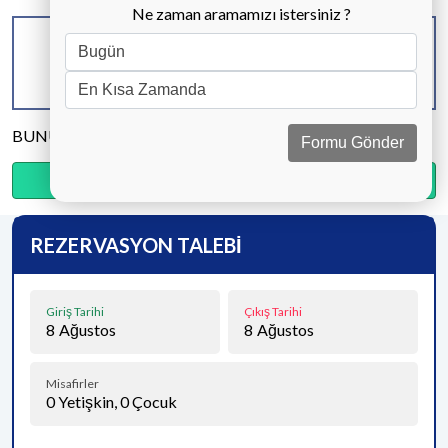
Ne zaman aramamızı istersiniz ?
KAPASİTE
BANYO & WC
YATAK ODASI
4 KİŞİ
2 ADET
2 ADET
BUNU PAYLAŞ
Formu Gönder
Ödemenin %20’sini şimdi, kalanını kapıda öde.
REZERVASYON TALEBİ
Giriş Tarihi
Çıkış Tarihi
8
Ağustos
8
Ağustos
Misafirler
0
Yetişkin,
0
Çocuk