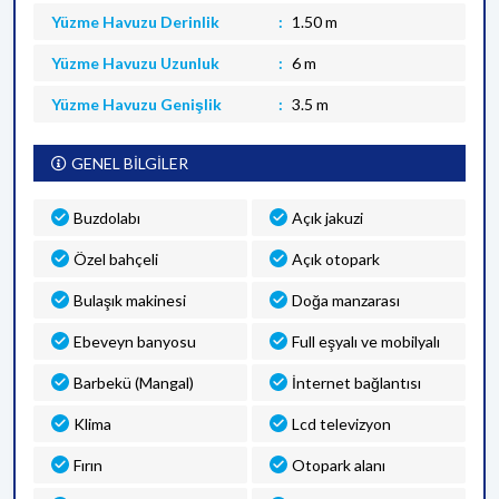
Yüzme Havuzu Derinlik
1.50 m
Yüzme Havuzu Uzunluk
6 m
Yüzme Havuzu Genişlik
3.5 m
GENEL BİLGİLER
Buzdolabı
Açık jakuzi
Özel bahçeli
Açık otopark
Bulaşık makinesi
Doğa manzarası
Ebeveyn banyosu
Full eşyalı ve mobilyalı
Barbekü (Mangal)
İnternet bağlantısı
Klima
Lcd televizyon
Fırın
Otopark alanı