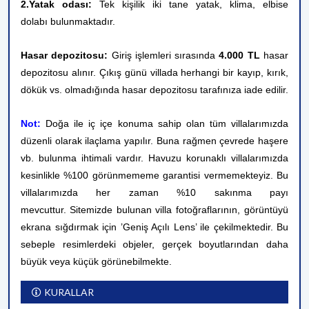
2.Yatak odası:
Tek kişilik iki tane yatak,
klima, elbise
dolabı bulunmaktadır.
Hasar depozitosu:
Giriş işlemleri sırasında
4.000 TL
hasar
depozitosu alınır. Çıkış günü villada herhangi bir kayıp, kırık,
dökük vs. olmadığında hasar depozitosu tarafınıza iade edilir.
Not:
Doğa ile iç içe konuma sahip olan tüm villalarımızda
düzenli olarak ilaçlama yapılır. Buna rağmen çevrede haşere
vb. bulunma ihtimali vardır. Havuzu korunaklı villalarımızda
kesinlikle %100 görünmememe garantisi vermemekteyiz. Bu
villalarımızda her zaman %10 sakınma payı
mevcuttur.
Sitemizde bulunan villa fotoğraflarının, görüntüyü
ekrana sığdırmak için ’Geniş Açılı Lens’ ile çekilmektedir. Bu
sebeple resimlerdeki objeler, gerçek boyutlarından daha
büyük veya küçük görünebilmekte.
KURALLAR