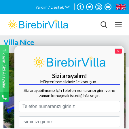
Yardım / Destek
Villa Nice
Tıklayın Sizi Arayalım
×
Sizi arayalım!
Müşteri temsilcimiz ile konuşun...
Sizi arayabilmemiz için telefon numaranızı girin ve ne
zaman konuşmak istediğinizi seçin
Tüm Fotoğrafları Göster