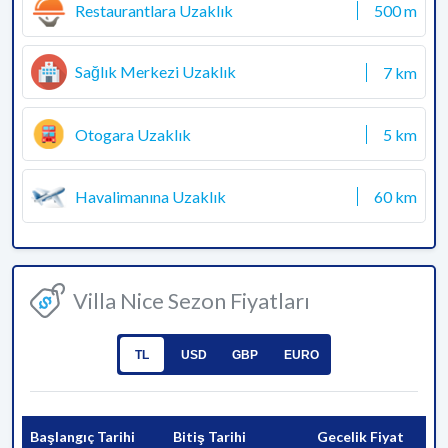
Restaurantlara Uzaklık
500 m
Sağlık Merkezi Uzaklık
7 km
Otogara Uzaklık
5 km
Havalimanına Uzaklık
60 km
Villa Nice Sezon Fiyatları
TL
USD
GBP
EURO
Başlangıç Tarihi
Bitiş Tarihi
Gecelik Fiyat