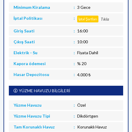
Minimum Kiralama
3 Gece
İptal Politikası
Tıkla
İptal Şartları
Giriş Saati
16:00
Çıkış Saati
10:00
Elektrik - Su
Fiyata Dahil
Kapora ödemesi
% 20
Hasar Depozitosu
4.000 ₺
YÜZME HAVUZU BİLGİLERİ
Yüzme Havuzu
Özel
Yüzme Havuzu Tipi
Dikdörtgen
Tam Korunaklı Havuz
Korunaklı Havuz