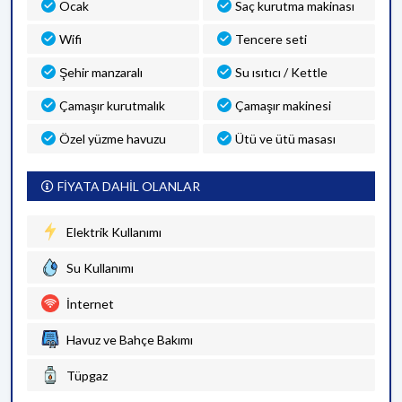
Ocak
Saç kurutma makinası
Wifi
Tencere seti
Şehir manzaralı
Su ısıtıcı / Kettle
Çamaşır kurutmalık
Çamaşır makinesi
Özel yüzme havuzu
Ütü ve ütü masası
FİYATA DAHİL OLANLAR
Elektrik Kullanımı
Su Kullanımı
İnternet
Havuz ve Bahçe Bakımı
Tüpgaz