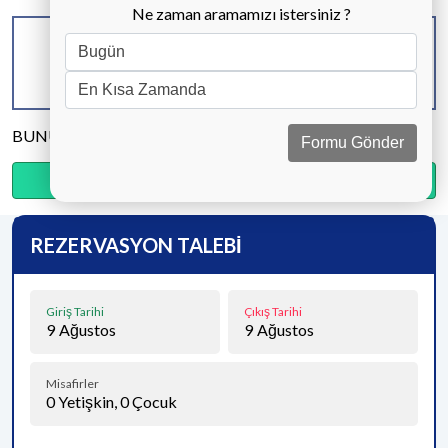
Ne zaman aramamızı istersiniz ?
KAPASİTE
BANYO & WC
YATAK ODASI
6 KİŞİ
2 ADET
3 ADET
BUNU PAYLAŞ
Formu Gönder
Ödemenin %20’sini şimdi, kalanını kapıda öde.
REZERVASYON TALEBİ
Giriş Tarihi
Çıkış Tarihi
9
Ağustos
9
Ağustos
Misafirler
0
Yetişkin,
0
Çocuk