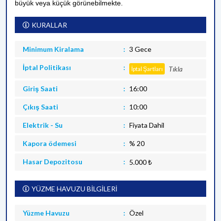
büyük veya küçük görünebilmekte.
KURALLAR
Minimum Kiralama
3 Gece
İptal Politikası
Tıkla
İptal Şartları
Giriş Saati
16:00
Çıkış Saati
10:00
Elektrik - Su
Fiyata Dahil
Kapora ödemesi
% 20
Hasar Depozitosu
5.000 ₺
YÜZME HAVUZU BİLGİLERİ
Yüzme Havuzu
Özel