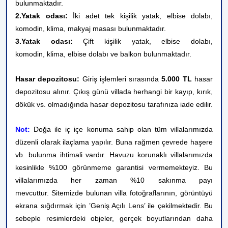
bulunmaktadır.
2.Yatak odası:
İki adet tek kişilik yatak, elbise dolabı,
komodin, klima, makyaj masası bulunmaktadır.
3.Yatak odası:
Çift kişilik yatak, elbise dolabı,
komodin, klima, elbise dolabı ve balkon bulunmaktadır.
Hasar depozitosu:
Giriş işlemleri sırasında
5.000 TL
hasar
depozitosu alınır. Çıkış günü villada herhangi bir kayıp, kırık,
dökük vs. olmadığında hasar depozitosu tarafınıza iade edilir.
Not:
Doğa ile iç içe konuma sahip olan tüm villalarımızda
düzenli olarak ilaçlama yapılır. Buna rağmen çevrede haşere
vb. bulunma ihtimali vardır. Havuzu korunaklı villalarımızda
kesinlikle %100 görünmeme garantisi vermemekteyiz. Bu
villalarımızda her zaman %10 sakınma payı
mevcuttur.
Sitemizde bulunan villa fotoğraflarının, görüntüyü
ekrana sığdırmak için ’Geniş Açılı Lens’ ile çekilmektedir. Bu
sebeple resimlerdeki objeler, gerçek boyutlarından daha