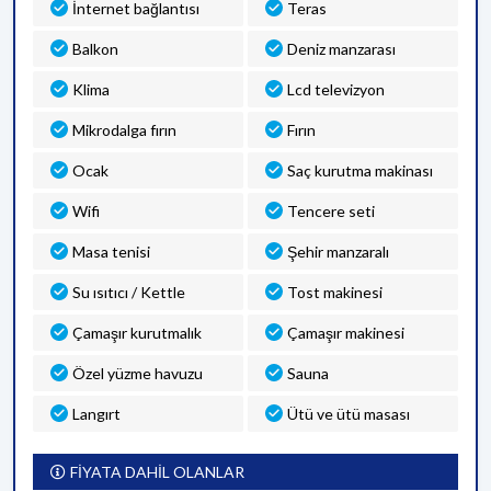
İnternet bağlantısı
Teras
Balkon
Deniz manzarası
Klima
Lcd televizyon
Mikrodalga fırın
Fırın
Ocak
Saç kurutma makinası
Wifi
Tencere seti
Masa tenisi
Şehir manzaralı
Su ısıtıcı / Kettle
Tost makinesi
Çamaşır kurutmalık
Çamaşır makinesi
Özel yüzme havuzu
Sauna
Langırt
Ütü ve ütü masası
FİYATA DAHİL OLANLAR