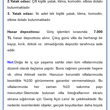
2.Yatak odası:
Çift kişilik yatak, klima,
komodin, elbise dolabı
bulunmaktadır.
3. Yatak odası:
İki adet tek kişilik yatak, klima,
komodin,
elbise dolabı bulunmaktadır.
Hasar depozitosu:
Giriş işlemleri sırasında
7.000
TL
hasar depozitosu alınır. Çıkış günü villa da herhangi bir
kayıp, kırık, dökük vs. olmadığında depozito tarafınıza iade
edilir.
Not:
Doğa ile iç içe yaşama sahibi olan tüm villalarımızda
düzenli olarak ilaçlama yapılır. Buna rağmen çevrede haşere
vb. olma ihtimali vardır. Havuzun korunaklı villalarımızda
kesinlikle %100 görünmeme garantisi vermemekteyiz. Bu
villalarımızda her zaman %10 sakınma payı
mevcuttur.
Sitemizde bulunan villa fotoğraflarının ekranı
ekrana sığdırmak için 'Geniş Açılı Lens' ile çekilmektedir. Bu
nedenle resimlerdeki objeler, gerçek boyutlardan daha büyük