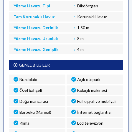
Yüzme Havuzu Tipi
Dikdörtgen
Tam Korunaklı Havuz
Korunaklı Havuz
Yüzme Havuzu Derinlik
1.50 m
Yüzme Havuzu Uzunluk
8 m
Yüzme Havuzu Genişlik
4 m
GENEL BİLGİLER
Buzdolabı
Açık otopark
Özel bahçeli
Bulaşık makinesi
Doğa manzarası
Full eşyalı ve mobilyalı
Barbekü (Mangal)
İnternet bağlantısı
Klima
Lcd televizyon