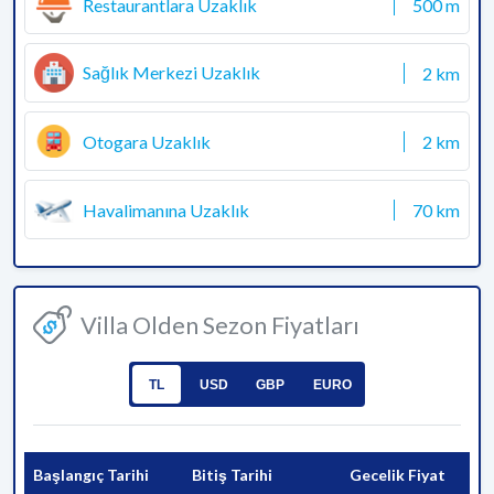
Restaurantlara Uzaklık
500 m
Sağlık Merkezi Uzaklık
2 km
Otogara Uzaklık
2 km
Havalimanına Uzaklık
70 km
Villa Olden Sezon Fiyatları
TL
USD
GBP
EURO
Başlangıç Tarihi
Bitiş Tarihi
Gecelik Fiyat