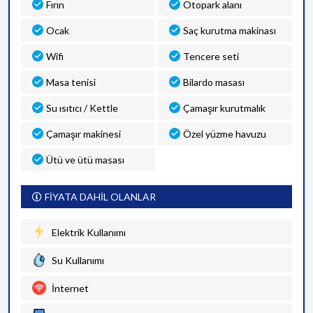
Fırın
Otopark alanı
Ocak
Saç kurutma makinası
Wifi
Tencere seti
Masa tenisi
Bilardo masası
Su ısıtıcı / Kettle
Çamaşır kurutmalık
Çamaşır makinesi
Özel yüzme havuzu
Ütü ve ütü masası
FİYATA DAHİL OLANLAR
Elektrik Kullanımı
Su Kullanımı
İnternet