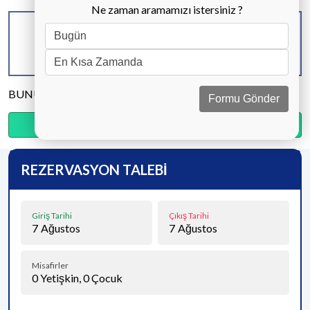
Ne zaman aramamızı istersiniz ?
KAPASİTE
BANYO & WC
YATAK ODASI
6 KİŞİ
2 ADET
3 ADET
BUNU PAYLAŞ
Formu Gönder
Ödemenin %20’sini şimdi, kalanını kapıda öde.
REZERVASYON TALEBİ
Giriş Tarihi
Çıkış Tarihi
7
Ağustos
7
Ağustos
Misafirler
0
Yetişkin,
0
Çocuk