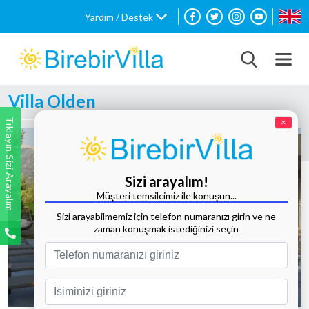
Yardım / Destek
Villa Olden
Tıklayın Sizi Arayalım
×
Sizi arayalım!
Müşteri temsilcimiz ile konuşun...
Sizi arayabilmemiz için telefon numaranızı girin ve ne
zaman konuşmak istediğinizi seçin
Tüm Fotoğrafları Göster