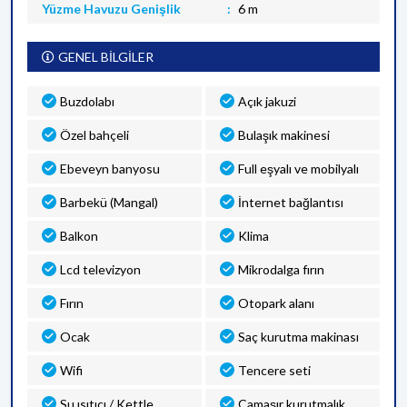
Yüzme Havuzu Genişlik
6 m
GENEL BİLGİLER
Buzdolabı
Açık jakuzi
Özel bahçeli
Bulaşık makinesi
Ebeveyn banyosu
Full eşyalı ve mobilyalı
Barbekü (Mangal)
İnternet bağlantısı
Balkon
Klima
Lcd televizyon
Mikrodalga fırın
Fırın
Otopark alanı
Ocak
Saç kurutma makinası
Wifi
Tencere seti
Su ısıtıcı / Kettle
Çamaşır kurutmalık