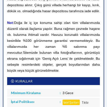
depozitosu alınır. Çıkış günü villada herhangi bir kayıp, kırık,
dökük vs. olmadığında hasar depozitosu tarafınıza iade edilir.
Not:
Doğa ile iç içe konuma sahip olan tüm villalarımızda
düzenli olarak ilaçlama yapılır. Buna rağmen çevrede haşere
vb. bulunma ihtimali vardır. Havuzu korunaklı villalarımızda
kesinlikle %100 görünmeme garantisi vermemekteyiz. Bu
villalarımızda her zaman %5 sakınma payı
mevcuttur.
Sitemizde bulunan villa fotoğraflarının, görüntüyü
ekrana sığdırmak için ’Geniş Açılı Lens’ ile çekilmektedir. Bu
sebeple resimlerdeki objeler, gerçek boyutlarından daha
büyük veya küçük görünebilmekte.
KURALLAR
Minimum Kiralama
3 Gece
İptal Politikası
Tıkla
İptal Şartları