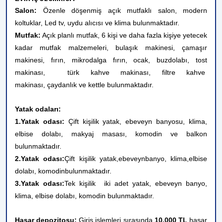
Salon:
Özenle döşenmiş açık mutfaklı salon, modern
koltuklar, Led tv, uydu alıcısı ve klima bulunmaktadır.
Mutfak:
Açık planlı mutfak, 6 kişi ve daha fazla kişiye yetecek
kadar mutfak malzemeleri, bulaşık makinesi, çamaşır
makinesi, fırın, mikrodalga fırın, ocak, buzdolabı, tost
makinası, türk kahve
makinası, filtre kahve
makinası,
çaydanlık ve kettle bulunmaktadır.
Yatak odaları:
1.Yatak odası:
Çift kişilik yatak, ebeveyn banyosu, klima,
elbise dolabı, makyaj masası, komodin ve balkon
bulunmaktadır.
2.Yatak odası:
Çift kişilik yatak
,
ebeveyn
banyo, klima,
elbise
dolabı, komodin
bulunmaktadır.
3.Yatak odası:
Tek kişilik iki adet yatak
, ebeveyn banyo,
klima, elbise dolabı, komodin bulunmaktadır.
Hasar depozitosu:
Giriş işlemleri sırasında
10.000 TL
hasar