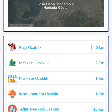
Villa Oscar Moderno 2
Haritada Göster
Plaja Uzaklık
5 km
Merkeze Uzaklık
2 Km
Markete Uzaklık
1 Km
Restaurantlara Uzaklık
1 Km
Sağlık Merkezi Uzaklık
15 Km