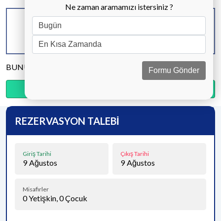
Ne zaman aramamızı istersiniz ?
KAPASİTE
BANYO & WC
YATAK ODASI
6 KİŞİ
3 ADET
4 ADET
BUNU PAYLAŞ
Formu Gönder
Ödemenin %20’sini şimdi, kalanını kapıda öde.
REZERVASYON TALEBİ
Giriş Tarihi
Çıkış Tarihi
9
Ağustos
9
Ağustos
Misafirler
0
Yetişkin,
0
Çocuk