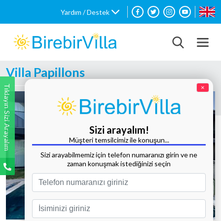
Yardım / Destek
Villa Papillons
Tıklayın Sizi Arayalım
×
Sizi arayalım!
Müşteri temsilcimiz ile konuşun...
Sizi arayabilmemiz için telefon numaranızı girin ve ne
zaman konuşmak istediğinizi seçin
Tüm Fotoğrafları Göster