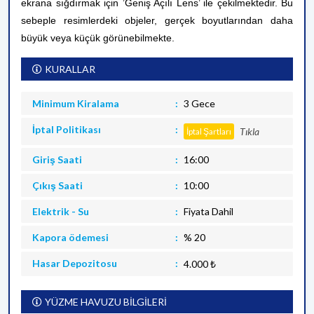
ekrana sığdırmak için ’Geniş Açılı Lens’ ile çekilmektedir. Bu
sebeple resimlerdeki objeler, gerçek boyutlarından daha
büyük veya küçük görünebilmekte.
KURALLAR
Minimum Kiralama
3 Gece
İptal Politikası
Tıkla
İptal Şartları
Giriş Saati
16:00
Çıkış Saati
10:00
Elektrik - Su
Fiyata Dahil
Kapora ödemesi
% 20
Hasar Depozitosu
4.000 ₺
YÜZME HAVUZU BİLGİLERİ