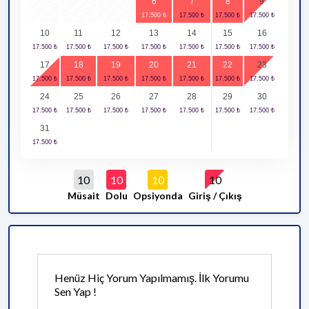
6
7
8
9
3
4
5
10
11
12
13
14
15
16
17
18
19
20
21
22
23
24
25
26
27
28
29
30
31
10
10
10
10
Müsait
Dolu
Opsiyonda
Giriş / Çıkış
Henüz Hiç Yorum Yapılmamış. İlk Yorumu
Sen Yap !