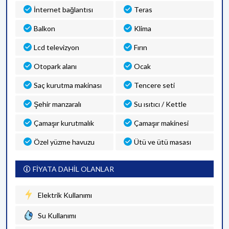
İnternet bağlantısı
Teras
Balkon
Klima
Lcd televizyon
Fırın
Otopark alanı
Ocak
Saç kurutma makinası
Tencere seti
Şehir manzaralı
Su ısıtıcı / Kettle
Çamaşır kurutmalık
Çamaşır makinesi
Özel yüzme havuzu
Ütü ve ütü masası
FİYATA DAHİL OLANLAR
Elektrik Kullanımı
Su Kullanımı