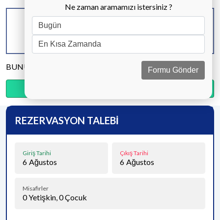
Ne zaman aramamızı istersiniz ?
KAPASİTE
BANYO & WC
YATAK ODASI
7 KİŞİ
3 ADET
3 ADET
BUNU PAYLAŞ
Formu Gönder
Ödemenin %20’sini şimdi, kalanını kapıda öde.
REZERVASYON TALEBİ
Giriş Tarihi
Çıkış Tarihi
6
Ağustos
6
Ağustos
Misafirler
0
Yetişkin,
0
Çocuk