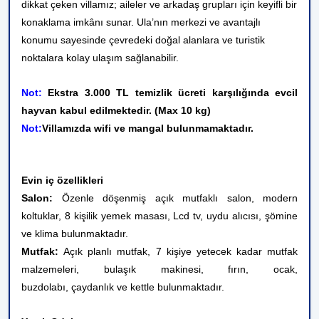
dikkat çeken villamız; aileler ve arkadaş grupları için keyifli bir
konaklama imkânı sunar. Ula’nın merkezi ve avantajlı
konumu sayesinde çevredeki doğal alanlara ve turistik
noktalara kolay ulaşım sağlanabilir.
Not:
Ekstra 3.000 TL temizlik ücreti karşılığında evcil
hayvan kabul edilmektedir. (Max 10 kg)
Not:
Villamızda wifi ve mangal bulunmamaktadır.
Evin iç özellikleri
Salon:
Özenle döşenmiş açık mutfaklı salon, modern
koltuklar, 8 kişilik yemek masası, Lcd tv, uydu alıcısı, şömine
ve klima bulunmaktadır.
Mutfak:
Açık planlı mutfak, 7 kişiye yetecek kadar mutfak
malzemeleri, bulaşık makinesi, fırın, ocak,
buzdolabı, çaydanlık ve kettle bulunmaktadır.