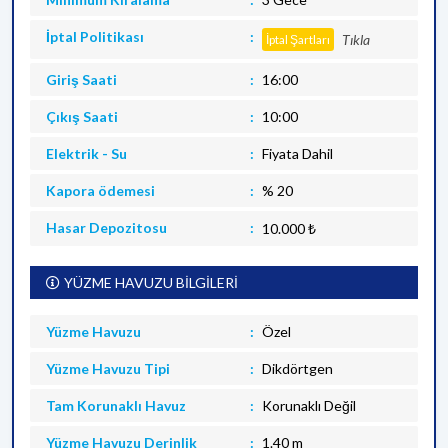
İptal Politikası
Tıkla
İptal Şartları
Giriş Saati
16:00
Çıkış Saati
10:00
Elektrik - Su
Fiyata Dahil
Kapora ödemesi
% 20
Hasar Depozitosu
10.000 ₺
YÜZME HAVUZU BİLGİLERİ
Yüzme Havuzu
Özel
Yüzme Havuzu Tipi
Dikdörtgen
Tam Korunaklı Havuz
Korunaklı Değil
Yüzme Havuzu Derinlik
1.40 m