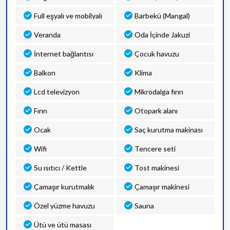
Full eşyalı ve mobilyalı
Barbekü (Mangal)
Veranda
Oda İçinde Jakuzi
İnternet bağlantısı
Çocuk havuzu
Balkon
Klima
Lcd televizyon
Mikrodalga fırın
Fırın
Otopark alanı
Ocak
Saç kurutma makinası
Wifi
Tencere seti
Su ısıtıcı / Kettle
Tost makinesi
Çamaşır kurutmalık
Çamaşır makinesi
Özel yüzme havuzu
Sauna
Ütü ve ütü masası