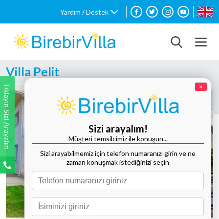
Yardım / Destek
Villa Pelit
Tıklayın Sizi Arayalım
×
Sizi arayalım!
Müşteri temsilcimiz ile konuşun...
Sizi arayabilmemiz için telefon numaranızı girin ve ne
zaman konuşmak istediğinizi seçin
Tüm Fotoğrafları Göster