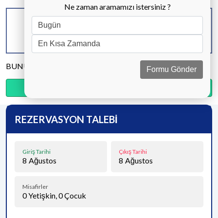
Ne zaman aramamızı istersiniz ?
KAPASİTE
BANYO & WC
YATAK ODASI
8 KİŞİ
4 ADET
4 ADET
BUNU PAYLAŞ
Formu Gönder
Ödemenin %20’sini şimdi, kalanını kapıda öde.
REZERVASYON TALEBİ
Giriş Tarihi
Çıkış Tarihi
8
Ağustos
8
Ağustos
Misafirler
0
Yetişkin,
0
Çocuk