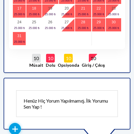
17
18
19
20
21
22
23
24
25
26
27
28
29
30
31
10
10
10
10
Müsait
Dolu
Opsiyonda
Giriş / Çıkış
Henüz Hiç Yorum Yapılmamış. İlk Yorumu
Sen Yap !