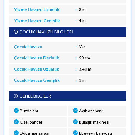
Yüzme Havuzu Uzunluk
8 m
Yüzme Havuzu Genişlik
4 m
ÇOCUK HAVUZU BİLGİLERİ
Çocuk Havuzu
Var
Çocuk Havuzu Derinlik
50 cm
Çocuk Havuzu Uzunluk
3.40 m
Çocuk Havuzu Genişlik
3 m
GENEL BİLGİLER
Buzdolabı
Açık otopark
Özel bahçeli
Bulaşık makinesi
Doğa manzarası
Ebeveyn banyosu