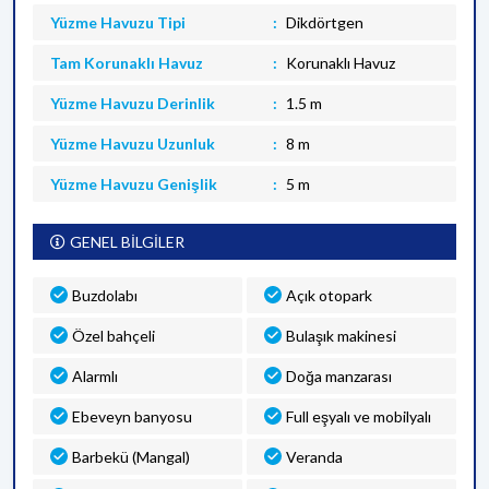
Yüzme Havuzu Tipi
Dikdörtgen
Tam Korunaklı Havuz
Korunaklı Havuz
Yüzme Havuzu Derinlik
1.5 m
Yüzme Havuzu Uzunluk
8 m
Yüzme Havuzu Genişlik
5 m
GENEL BİLGİLER
Buzdolabı
Açık otopark
Özel bahçeli
Bulaşık makinesi
Alarmlı
Doğa manzarası
Ebeveyn banyosu
Full eşyalı ve mobilyalı
Barbekü (Mangal)
Veranda