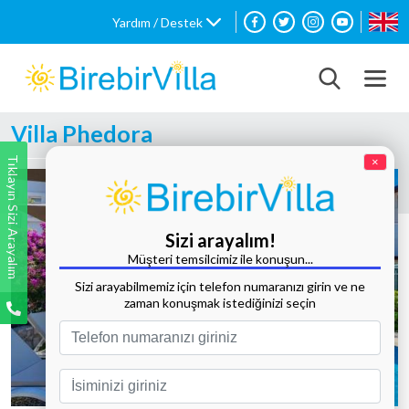
Yardım / Destek
Villa Phedora
Tıklayın Sizi Arayalım
×
Sizi arayalım!
Müşteri temsilcimiz ile konuşun...
Sizi arayabilmemiz için telefon numaranızı girin ve ne
zaman konuşmak istediğinizi seçin
Tüm Fotoğrafları Göster