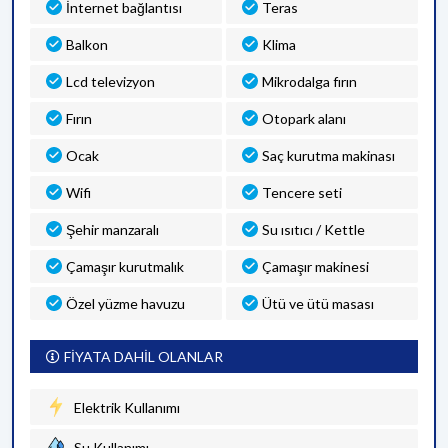
İnternet bağlantısı
Teras
Balkon
Klima
Lcd televizyon
Mikrodalga fırın
Fırın
Otopark alanı
Ocak
Saç kurutma makinası
Wifi
Tencere seti
Şehir manzaralı
Su ısıtıcı / Kettle
Çamaşır kurutmalık
Çamaşır makinesi
Özel yüzme havuzu
Ütü ve ütü masası
FİYATA DAHİL OLANLAR
Elektrik Kullanımı
Su Kullanımı