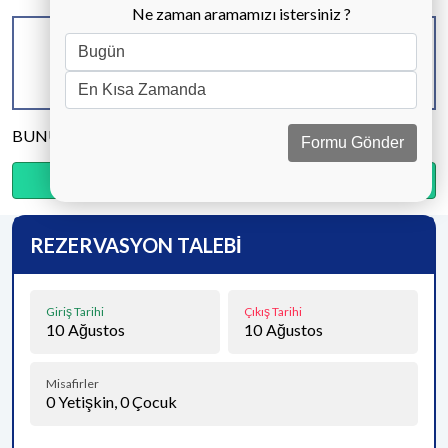
Ne zaman aramamızı istersiniz ?
KAPASİTE
BANYO & WC
YATAK ODASI
8 KİŞİ
3 ADET
4 ADET
BUNU PAYLAŞ
Formu Gönder
Ödemenin %20’sini şimdi, kalanını kapıda öde.
REZERVASYON TALEBİ
Giriş Tarihi
Çıkış Tarihi
10
Ağustos
10
Ağustos
Misafirler
0
Yetişkin,
0
Çocuk