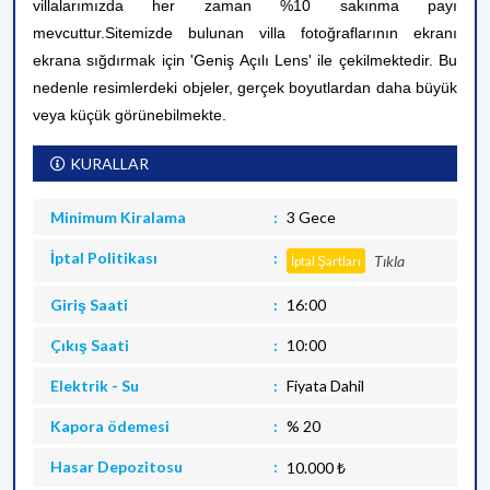
villalarımızda her zaman %10 sakınma payı
mevcuttur.
Sitemizde bulunan villa fotoğraflarının ekranı
ekrana sığdırmak için 'Geniş Açılı Lens' ile çekilmektedir. Bu
nedenle resimlerdeki objeler, gerçek boyutlardan daha büyük
veya küçük görünebilmekte.
KURALLAR
Minimum Kiralama
3 Gece
İptal Politikası
Tıkla
İptal Şartları
Giriş Saati
16:00
Çıkış Saati
10:00
Elektrik - Su
Fiyata Dahil
Kapora ödemesi
% 20
Hasar Depozitosu
10.000 ₺