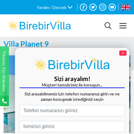
Yardım / Destek
Villa Planet 9
Tıklayın Sizi Arayalım
×
Sizi arayalım!
Müşteri temsilcimiz ile konuşun...
Sizi arayabilmemiz için telefon numaranızı girin ve ne
zaman konuşmak istediğinizi seçin
Tüm Fotoğrafları Göster