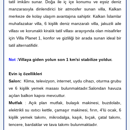
tatil imkânı sunar. Doğa ile iç içe konumu ve eşsiz deniz
manzarasıyla dinlendirici bir atmosfer sunan villa, Kalkan
merkeze de kolay ulaşım avantajına sahiptir. Kalkan İslamlar
muhafazakar villa, 6 kişilik deniz manzaralı villa, jakuzili aile
villası ve korunaklı kiralık tatil villası arayışında olan misafirler
için Villa Planet 1, konfor ve gizliliği bir arada sunan ideal bir
tatil alternatifidir.
Not :
Villaya giden yolun son 1 km’si stabilize yoldur.
Evin iç özellikleri
Salon:
Klima, televizyon, internet, uydu cihazı, oturma grubu
ve 6 kişilik yemek masası bulunmaktadır.Salondan havuza
açılan balkon kapısı mevcuttur.
Mutfak
: Açık plan mutfak, bulaşık makinesi, buzdolabı,
elektrikli su ısıtıcı kettle, çamaşır makinesi, fırın, 4'lü ocak, 6
kişilik yemek takımı, mikrodalga, kaşık, bıçak, çatal takımı,
tencere, bardaklar ve tava takımı bulunmaktadır.