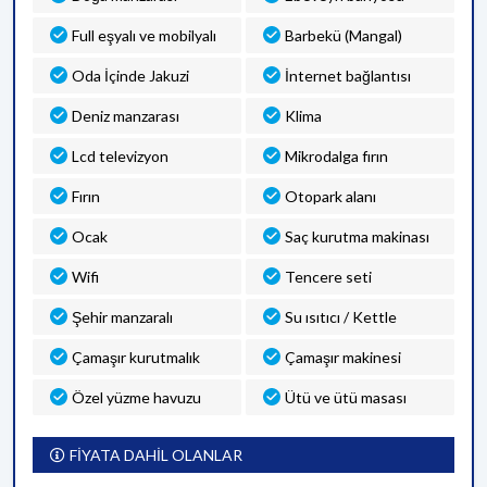
Full eşyalı ve mobilyalı
Barbekü (Mangal)
Oda İçinde Jakuzi
İnternet bağlantısı
Deniz manzarası
Klima
Lcd televizyon
Mikrodalga fırın
Fırın
Otopark alanı
Ocak
Saç kurutma makinası
Wifi
Tencere seti
Şehir manzaralı
Su ısıtıcı / Kettle
Çamaşır kurutmalık
Çamaşır makinesi
Özel yüzme havuzu
Ütü ve ütü masası
FİYATA DAHİL OLANLAR