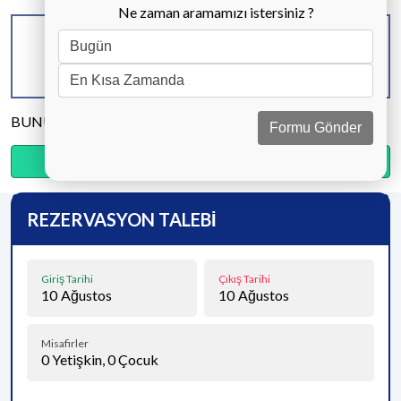
Ne zaman aramamızı istersiniz ?
KAPASİTE
BANYO & WC
YATAK ODASI
6 KİŞİ
3 ADET
3 ADET
BUNU PAYLAŞ
Formu Gönder
Ödemenin %20’sini şimdi, kalanını kapıda öde.
REZERVASYON TALEBİ
Giriş Tarihi
Çıkış Tarihi
10
Ağustos
10
Ağustos
Misafirler
0
Yetişkin,
0
Çocuk