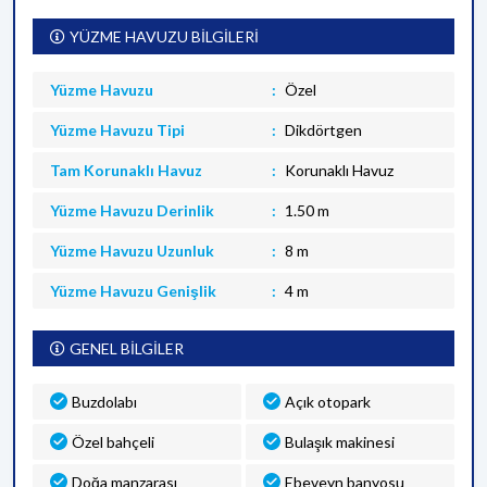
YÜZME HAVUZU BİLGİLERİ
Yüzme Havuzu
Özel
Yüzme Havuzu Tipi
Dikdörtgen
Tam Korunaklı Havuz
Korunaklı Havuz
Yüzme Havuzu Derinlik
1.50 m
Yüzme Havuzu Uzunluk
8 m
Yüzme Havuzu Genişlik
4 m
GENEL BİLGİLER
Buzdolabı
Açık otopark
Özel bahçeli
Bulaşık makinesi
Doğa manzarası
Ebeveyn banyosu